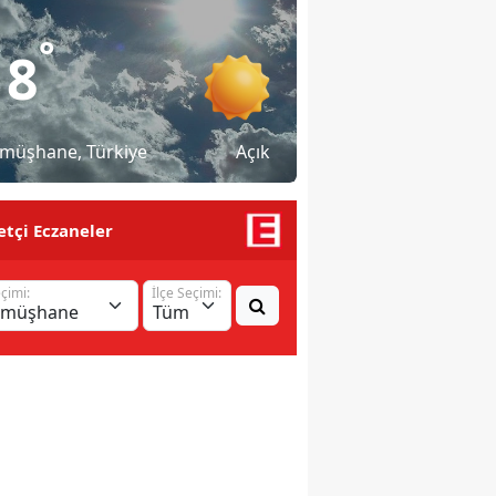
°
18
müşhane
, Türkiye
Açık
tçi Eczaneler
eçimi:
İlçe Seçimi: