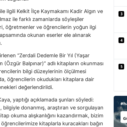
Mersin
le ilgili Kelkit İlçe Kaymakamı Kadir Algın ve
3
lmaz ile farklı zamanlarda söyleşiler
İstanbul
eri, öğretmenler ve öğrencilerin yoğun ilgi
İzmir
 kapsamında okunan eserler ele alınarak
4
Kars
.
Kastamonu
rlenen “Zerdali Dedemle Bir Yıl (Yaşar
 (Özgür Balpınar)” adlı kitapların okunması
Kayseri
5
encilerin bilgi düzeylerinin ölçülmesi
Kırklareli
da, öğrencilerin okudukları kitaplara dair
nekleri değerlendirildi.
Kırşehir
Kaya, yaptığı açıklamada şunları söyledi:
Kocaeli
#h
ri, bilgiyle donanmış, araştıran ve sorgulayan
Konya
İl:
kitap okuma alışkanlığını kazandırmak, bizim
 öğrencilerimize kitaplarla kuracakları bağın
Kütahya