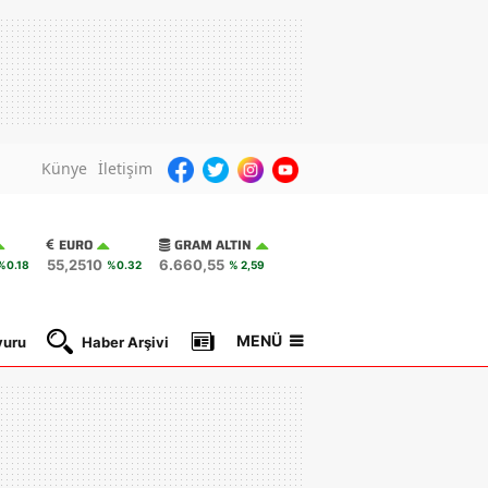
Künye
İletişim
EURO
GRAM ALTIN
55,2510
6.660,55
%0.18
%0.32
% 2,59
MENÜ
yuru
Haber Arşivi
Gazete Manşetleri
Nöbetçi Ec