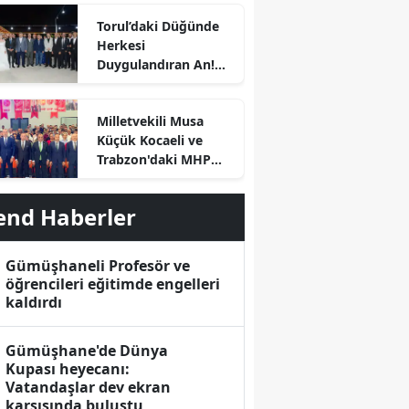
Torul’daki Düğünde
Herkesi
Duygulandıran An!
Başkan Özdemir
Kürsüye Bu Kez Kızı
Milletvekili Musa
İçin Çıktı
Küçük Kocaeli ve
Trabzon'daki MHP
İlçe Kongrelerinde
Divan Başkanlığı
end Haberler
Yaptı
Gümüşhaneli Profesör ve
öğrencileri eğitimde engelleri
r
kaldırdı
Gümüşhane'de Dünya
Kupası heyecanı:
Vatandaşlar dev ekran
karşısında buluştu