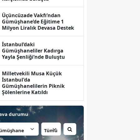
Üçüncüzade Vakfı’ndan
Gümüşhane’de Eğitime 1
Milyon Liralık Devasa Destek
İstanbul’daki
Gümüşhaneliler Kadırga
Yayla Şenliği’nde Buluştu
Milletvekili Musa Küçük
İstanbul'da
Gümüşhanelilerin Piknik
Şölenlerine Katıldı
ava durumu
İlçe: