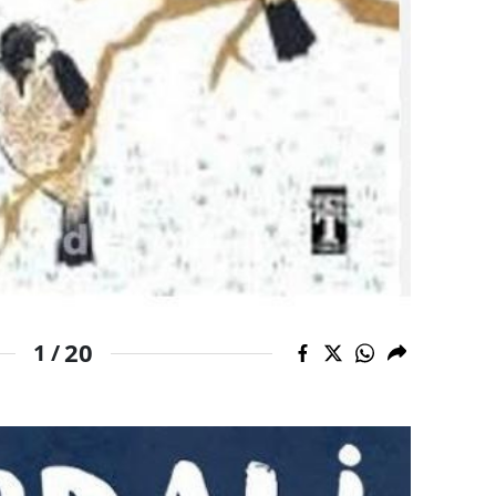
Yozgat
Zonguldak
Aksaray
Bayburt
Karaman
Kırıkkale
Batman
20
1 /
Şırnak
Bartın
Ardahan
Iğdır