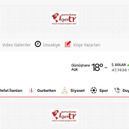
Adana
Adıyaman
Afyonkarahisar
Video Galeriler
İmsakiye
Köşe Yazarları
Ağrı
18
°
Amasya
DOLAR
Gümüşhane
Açık
47,7436
Ankara
Antalya
Vefat İlanları
Gurbetten
Siyaset
Spor
Du
Artvin
Aydın
Balıkesir