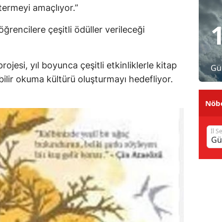
termeyi amaçlıyor.”
Malatya
ğrencilere çeşitli ödüller verileceği
Manisa
Kahramanmaraş
projesi, yıl boyunca çeşitli etkinliklerle kitap
Gü
Mardin
ilir okuma kültürü oluşturmayı hedefliyor.
Muğla
Nöbe
Muş
İl S
Nevşehir
Niğde
Ordu
Rize
Sakarya