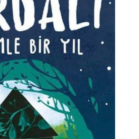
Yalova
Karabük
Kilis
Osmaniye
Düzce