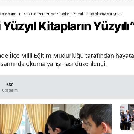
Bilecik
ümüşhane
Kelkit’te “Yeni Yüzyıl Kitapların Yüzyılı” kitap okuma yarışması
Bingöl
i Yüzyıl Kitapların Yüzyıl
Bitlis
Bolu
de İlçe Milli Eğitim Müdürlüğü tarafından hayata g
Burdur
 kapsamında okuma yarışması düzenlendi.
Bursa
Çanakkale
580
Gösterim
Çankırı
Çorum
Denizli
Diyarbakır