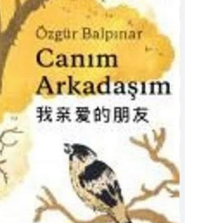
Samsun
Siirt
Sinop
Sivas
Tekirdağ
Tokat
Trabzon
Tunceli
Şanlıurfa
Uşak
Van