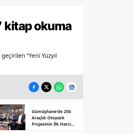
ı” kitap okuma
eçirilen “Yeni Yüzyıl
Gümüşhane'de 250
Araçlık Otopark
Projesinin İlk Harcı
Döküldü