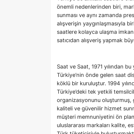
önemli nedenlerinden biri, ma
sunması ve aynı zamanda prestij
alışverişin yaygınlaşmasıyla birl
saatlere kolayca ulaşma imkanı
satıcıdan alışveriş yapmak bü
Saat ve Saat, 1971 yılından bu
Türkiye’nin önde gelen saat di
köklü bir kuruluştur. 1994 yılı
Türkiye’deki tek yetkili temsilci
organizasyonunu oluşturmuş, g
kaliteli ve güvenilir hizmet s
müşteri memnuniyetini ön pland
uluslararası markaları kalite, es
Türk tüketicisiyle buluşturmakt