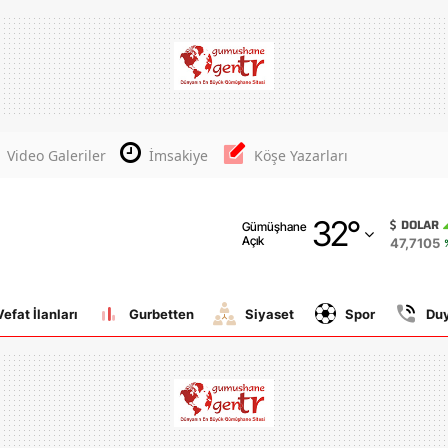
Adana
Adıyaman
Afyonkarahisar
Video Galeriler
İmsakiye
Köşe Yazarları
Ağrı
32
°
Amasya
DOLAR
Gümüşhane
Açık
47,7105
Ankara
Antalya
Vefat İlanları
Gurbetten
Siyaset
Spor
Du
Artvin
Aydın
Balıkesir