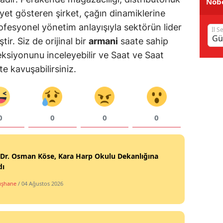
Nöbe
liyet gösteren şirket, çağın dinamiklerine
Samsun
ofesyonel yönetim anlayışıyla sektörün lider
İl S
Siirt
ir. Siz de orijinal bir
armani
saate sahip
ksiyonunu inceleyebilir ve Saat ve Saat
Sinop
e kavuşabilirsiniz.
Sivas
Tekirdağ
0
0
0
0
Tokat
Trabzon
 Dr. Osman Köse, Kara Harp Okulu Dekanlığına
Tunceli
dı
Şanlıurfa
şhane
/ 04 Ağustos 2026
Uşak
Van