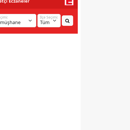
tçi Eczaneler
eçimi:
İlçe Seçimi: