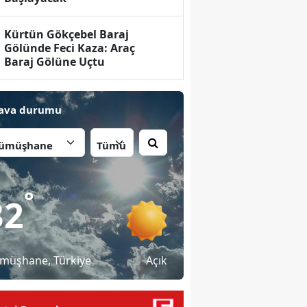
Kürtün Gökçebel Baraj
Gölünde Feci Kaza: Araç
Baraj Gölüne Uçtu
ava durumu
İlçe:
°
32
müşhane
, Türkiye
Açık