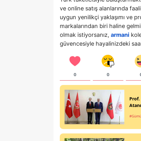
ve online satış alanlarında faa
uygun yenilikçi yaklaşımı ve pr
markalarından biri haline gelmişt
olmak istiyorsanız,
armani
kole
güvencesiyle hayalinizdeki saat
0
0
Prof.
Atan
#Gümü