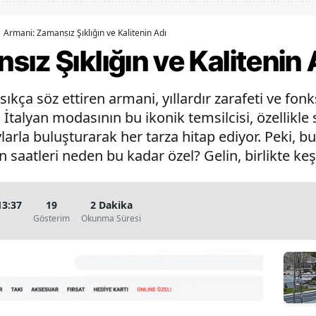
Bilecik
Armani: Zamansız Şıklığın ve Kalitenin Adı
Bingöl
ız Şıklığın ve Kalitenin 
Bitlis
ça söz ettiren armani, yıllardır zarafeti ve fonk
Bolu
. İtalyan modasının bu ikonik temsilcisi, özellikle
Burdur
larla buluşturarak her tarza hitap ediyor. Peki, b
n saatleri neden bu kadar özel? Gelin, birlikte ke
Bursa
Çanakkale
13:37
19
2 Dakika
Çankırı
Gösterim
Okunma Süresi
Çorum
Denizli
Diyarbakır