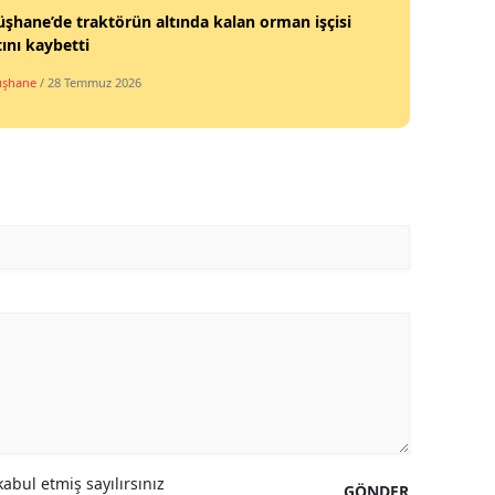
hane’de traktörün altında kalan orman işçisi
Yozgat
ını kaybetti
şhane
/ 28 Temmuz 2026
Zonguldak
Aksaray
Bayburt
Karaman
Kırıkkale
Batman
Şırnak
Bartın
Ardahan
abul etmiş sayılırsınız
GÖNDER
Iğdır