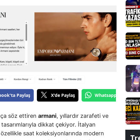
Edirne
Elazığ
Erzincan
Erzurum
Eskişehir
Gaziantep
Giresun
book'ta Paylaş
X'de Paylaş
Whatsapp'tan Gönde
Gümüşhane
Hakkari
ça söz ettiren
armani
, yıllardır zarafeti ve
Hatay
tasarımlarıyla dikkat çekiyor. İtalyan
, özellikle saat koleksiyonlarında modern
Tr
Isparta