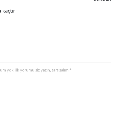
 kaçtır
Yalova
Karabük
Kilis
Osmaniye
Düzce
yorum yok, ilk yorumu siz yazın, tartışalım *