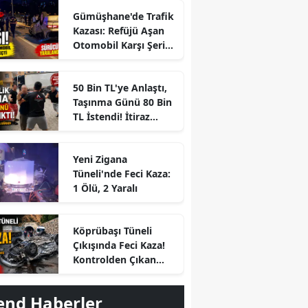
Gümüşhane'de Trafik
Kazası: Refüjü Aşan
Otomobil Karşı Şeride
Geçti
50 Bin TL'ye Anlaştı,
Taşınma Günü 80 Bin
TL İstendi! İtiraz
Edince Ortalık Karıştı
Yeni Zigana
Tüneli'nde Feci Kaza:
1 Ölü, 2 Yaralı
r
Köprübaşı Tüneli
Çıkışında Feci Kaza!
Kontrolden Çıkan
Otomobil Savrulup
Takla Attı
end Haberler