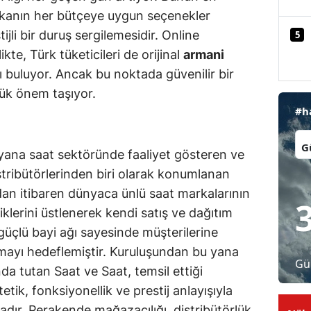
rkanın her bütçeye uygun seçenekler
Malatya
li bir duruş sergilemesidir. Online
5
Manisa
ikte, Türk tüketicileri de orijinal
armani
 buluyor. Ancak bu noktada güvenilir bir
Kahramanmaraş
yük önem taşıyor.
Mardin
#h
Muğla
İl:
 yana saat sektöründe faaliyet gösteren ve
Muş
stribütörlerinden biri olarak konumlanan
Nevşehir
ndan itibaren dünyaca ünlü saat markalarının
liklerini üstlenerek kendi satış ve dağıtım
Niğde
üçlü bayi ağı sayesinde müşterilerine
Ordu
unmayı hedeflemiştir. Kuruluşundan bu yana
Gü
a tutan Saat ve Saat, temsil ettiği
Rize
tetik, fonksiyonellik ve prestij anlayışıyla
Sakarya
adır. Perakende mağazacılığı, distribütörlük