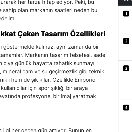
şturarak her tarza hitap ediyor. Peki, bu
Mersin
ne sahip olan markanın saatleri neden bu
1
edelim.
İstanbul
İzmir
kkat Çeken Tasarım Özellikleri
2
Kars
ı göstermekle kalmaz, aynı zamanda bir
zi tamamlar. Markanın tasarım felsefesi, sade
Kastamonu
anıcıya günlük hayatta rahatlık sunmayı
3
Kayseri
, mineral cam ve su geçirmezlik gibi teknik
nıklı hem de şık kılar. Özellikle Emporio
Kırklareli
ullanıcılar için spor şıklığı bir araya
Kırşehir
 hayatında profesyonel bir imaj yaratmak
.
Kocaeli
4
Konya
Kütahya
n ilgi her geçen gün artıyor. Bunun en