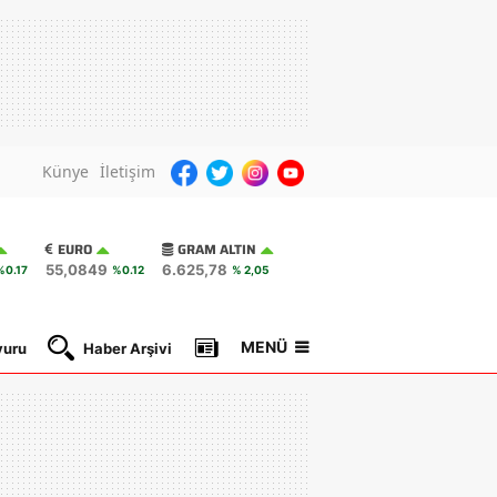
Künye
İletişim
EURO
GRAM ALTIN
55,0849
6.625,78
%0.17
%0.12
% 2,05
MENÜ
yuru
Haber Arşivi
Gazete Manşetleri
Nöbetçi Ec