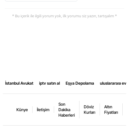
* Bu içerik ile ilgili yorum yok, ilk yorumu siz yazın, tartışalım *
İstanbul Avukat
iptv satın al
Eşya Depolama
uluslararası ev
Son
Döviz
Altın
K
Künye
İletişim
Dakika
Kurları
Fiyatları
F
Haberleri