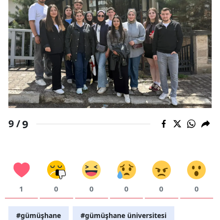
9
9 /
1
0
0
0
0
0
#gümüşhane
#gümüşhane üniversitesi