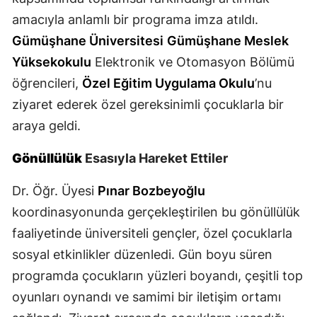
amacıyla anlamlı bir programa imza atıldı.
Mersin
Gümüşhane Üniversitesi
Gümüşhane Meslek
İstanbul
Yüksekokulu
Elektronik ve Otomasyon Bölümü
İzmir
öğrencileri,
Özel Eğitim Uygulama Okulu
’nu
ziyaret ederek özel gereksinimli çocuklarla bir
Kars
araya geldi.
Kastamonu
Gönüllülük
Esasıyla Hareket Ettiler
Kayseri
Dr. Öğr. Üyesi
Pınar Bozbeyoğlu
Kırklareli
koordinasyonunda gerçekleştirilen bu gönüllülük
Kırşehir
faaliyetinde üniversiteli gençler, özel çocuklarla
Kocaeli
sosyal etkinlikler düzenledi. Gün boyu süren
programda çocukların yüzleri boyandı, çeşitli top
Konya
oyunları oynandı ve samimi bir iletişim ortamı
Kütahya