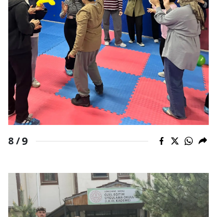
9
8 /