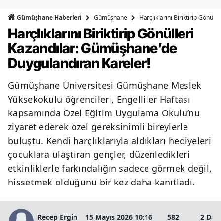
Bilecik
Gümüşhane
Harçlıklarını Biriktirip Gönü
Gümüşhane Haberleri
Harçlıklarını Biriktirip Gönülleri
Bingöl
Kazandılar: Gümüşhane’de
Bitlis
Duygulandıran Kareler!
Bolu
Gümüşhane Üniversitesi Gümüşhane Meslek
Burdur
Yüksekokulu öğrencileri, Engelliler Haftası
Bursa
kapsamında Özel Eğitim Uygulama Okulu’nu
ziyaret ederek özel gereksinimli bireylerle
Çanakkale
buluştu. Kendi harçlıklarıyla aldıkları hediyeleri
Çankırı
çocuklara ulaştıran gençler, düzenledikleri
etkinliklerle farkındalığın sadece görmek değil,
Çorum
hissetmek olduğunu bir kez daha kanıtladı.
Denizli
Diyarbakır
Recep Ergin
15 Mayıs 2026 10:16
582
2 Dak