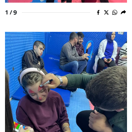
9
1 /
Yalova
Karabük
Kilis
Osmaniye
Düzce