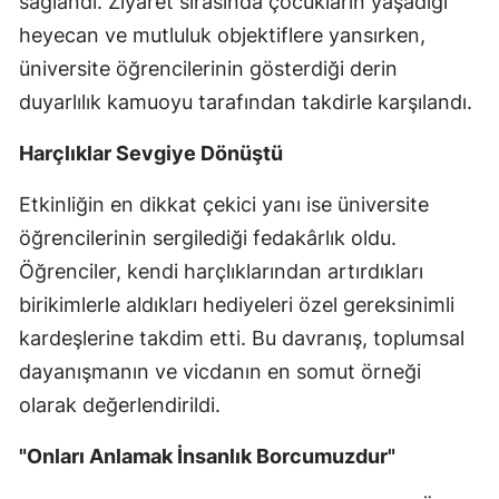
sağlandı. Ziyaret sırasında çocukların yaşadığı
heyecan ve mutluluk objektiflere yansırken,
Malatya
üniversite öğrencilerinin gösterdiği derin
Manisa
duyarlılık kamuoyu tarafından takdirle karşılandı.
Kahramanmaraş
Harçlıklar Sevgiye Dönüştü
Mardin
Etkinliğin en dikkat çekici yanı ise üniversite
Muğla
öğrencilerinin sergilediği fedakârlık oldu.
Muş
Öğrenciler, kendi harçlıklarından artırdıkları
birikimlerle aldıkları hediyeleri özel gereksinimli
Nevşehir
kardeşlerine takdim etti. Bu davranış, toplumsal
Niğde
dayanışmanın ve vicdanın en somut örneği
Ordu
olarak değerlendirildi.
Rize
"Onları Anlamak İnsanlık Borcumuzdur"
Sakarya