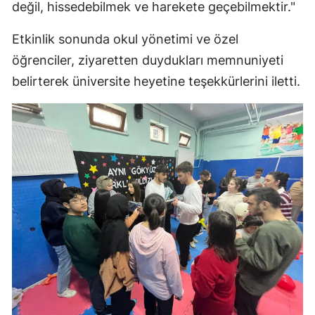
değil, hissedebilmek ve harekete geçebilmektir."
Yozgat
Etkinlik sonunda okul yönetimi ve özel
Zonguldak
öğrenciler, ziyaretten duydukları memnuniyeti
belirterek üniversite heyetine teşekkürlerini iletti.
Aksaray
Bayburt
Karaman
Kırıkkale
Batman
Şırnak
Bartın
Ardahan
Iğdır