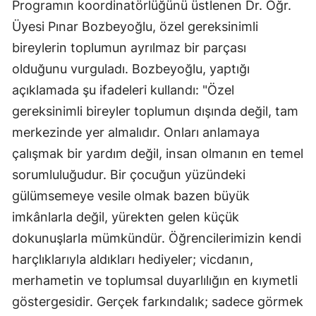
Programın koordinatörlüğünü üstlenen Dr. Öğr.
Samsun
Üyesi Pınar Bozbeyoğlu, özel gereksinimli
bireylerin toplumun ayrılmaz bir parçası
Siirt
olduğunu vurguladı. Bozbeyoğlu, yaptığı
Sinop
açıklamada şu ifadeleri kullandı: "Özel
gereksinimli bireyler toplumun dışında değil, tam
Sivas
merkezinde yer almalıdır. Onları anlamaya
Tekirdağ
çalışmak bir yardım değil, insan olmanın en temel
Tokat
sorumluluğudur. Bir çocuğun yüzündeki
gülümsemeye vesile olmak bazen büyük
Trabzon
imkânlarla değil, yürekten gelen küçük
Tunceli
dokunuşlarla mümkündür. Öğrencilerimizin kendi
Şanlıurfa
harçlıklarıyla aldıkları hediyeler; vicdanın,
merhametin ve toplumsal duyarlılığın en kıymetli
Uşak
göstergesidir. Gerçek farkındalık; sadece görmek
Van