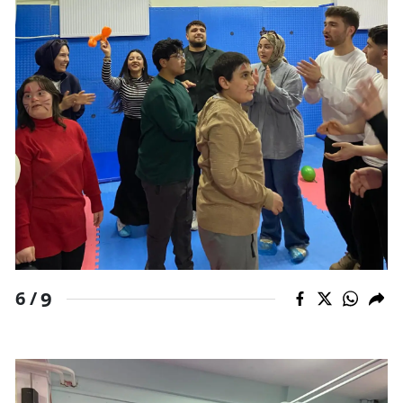
9
6 /