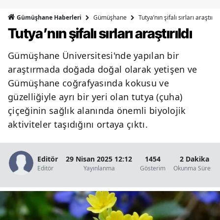
Bilecik
Gümüşhane
Tutya’nın şifalı sırları araştırıld
Gümüşhane Haberleri
Tutya’nın şifalı sırları araştırıldı
Bingöl
Bitlis
Gümüşhane Üniversitesi'nde yapılan bir
araştırmada doğada doğal olarak yetişen ve
Bolu
Gümüşhane coğrafyasında kokusu ve
Burdur
güzelliğiyle ayrı bir yeri olan tutya (çuha)
çiçeğinin sağlık alanında önemli biyolojik
Bursa
aktiviteler taşıdığını ortaya çıktı.
Çanakkale
Çankırı
Editör
29 Nisan 2025 12:12
1454
2 Dakika
Editör
Yayınlanma
Gösterim
Okunma Süresi
Çorum
Denizli
Diyarbakır