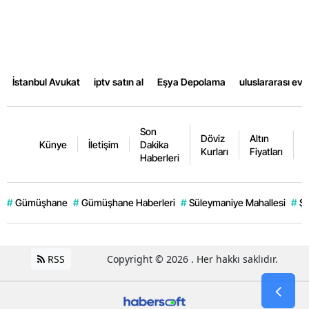
İstanbul Avukat
iptv satın al
Eşya Depolama
uluslararası ev
Son
Döviz
Altın
K
Künye
İletişim
Dakika
Kurları
Fiyatları
F
Haberleri
#
Gümüşhane
#
Gümüşhane Haberleri
#
Süleymaniye Mahallesi
#
Şi
RSS
Copyright © 2026 . Her hakkı saklıdır.