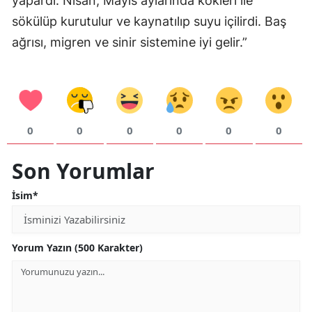
yapardı. Nisan, Mayıs aylarında kökleri ile
sökülüp kurutulur ve kaynatılıp suyu içilirdi. Baş
Yozgat
ağrısı, migren ve sinir sistemine iyi gelir.”
Zonguldak
Aksaray
Bayburt
0
0
0
0
0
0
Karaman
Son Yorumlar
Kırıkkale
İsim*
Batman
Şırnak
Yorum Yazın (500 Karakter)
Bartın
Ardahan
Iğdır