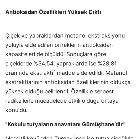
Malatya
Antioksidan Özellikleri Yüksek Çıktı
Manisa
Kahramanmaraş
Çiçek ve yapraklardan metanol ekstraksiyonu
yoluyla elde edilen örneklerin antioksidan
Mardin
kapasiteleri de ölçüldü. Sonuçlara göre
Muğla
çiçeklerde %34,54, yapraklarda ise %28,81
oranında ekstraktif madde elde edildi. Metanol
Muş
ekstraktlarının antioksidan özelliklerinin oldukça
Nevşehir
yüksek olduğu belirlendi. Özellikle serbest
Niğde
radikallerle mücadelede etkili olduğu ortaya
konuldu.
Ordu
Rize
"Kokulu tutyaların anavatanı Gümüşhane’dir"
Sakarya
Mescitli köyünden Turgay İnce ise tutya çiçeğiyle