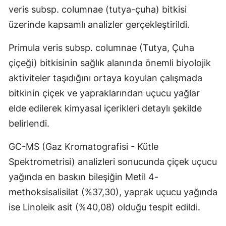
veris subsp. columnae (tutya-çuha) bitkisi
Mersin
üzerinde kapsamlı analizler gerçekleştirildi.
İstanbul
Primula veris subsp. columnae (Tutya, Çuha
İzmir
çiçeği) bitkisinin sağlık alanında önemli biyolojik
Kars
aktiviteler taşıdığını ortaya koyulan çalışmada
bitkinin çiçek ve yapraklarından uçucu yağlar
Kastamonu
elde edilerek kimyasal içerikleri detaylı şekilde
Kayseri
belirlendi.
Kırklareli
GC-MS (Gaz Kromatografisi - Kütle
Kırşehir
Spektrometrisi) analizleri sonucunda çiçek uçucu
yağında en baskın bileşiğin Metil 4-
Kocaeli
methoksisalisilat (%37,30), yaprak uçucu yağında
Konya
ise Linoleik asit (%40,08) olduğu tespit edildi.
Kütahya