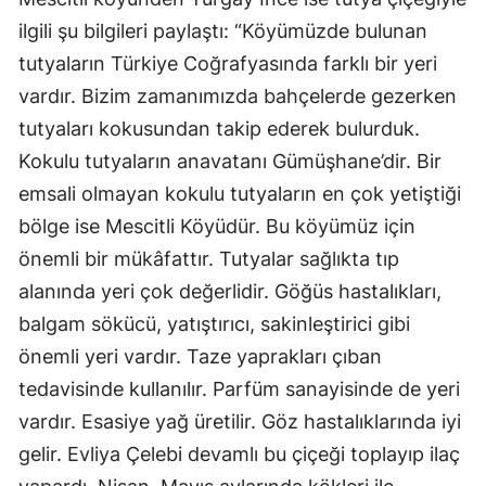
ilgili şu bilgileri paylaştı: “Köyümüzde bulunan
Samsun
tutyaların Türkiye Coğrafyasında farklı bir yeri
Siirt
vardır. Bizim zamanımızda bahçelerde gezerken
Sinop
tutyaları kokusundan takip ederek bulurduk.
Kokulu tutyaların anavatanı Gümüşhane’dir. Bir
Sivas
emsali olmayan kokulu tutyaların en çok yetiştiği
Tekirdağ
bölge ise Mescitli Köyüdür. Bu köyümüz için
önemli bir mükâfattır. Tutyalar sağlıkta tıp
Tokat
alanında yeri çok değerlidir. Göğüs hastalıkları,
Trabzon
balgam sökücü, yatıştırıcı, sakinleştirici gibi
Tunceli
önemli yeri vardır. Taze yaprakları çıban
tedavisinde kullanılır. Parfüm sanayisinde de yeri
Şanlıurfa
vardır. Esasiye yağ üretilir. Göz hastalıklarında iyi
Uşak
gelir. Evliya Çelebi devamlı bu çiçeği toplayıp ilaç
Van