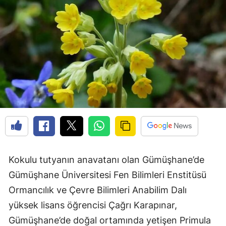
Edirne
Elazığ
Erzincan
Erzurum
Eskişehir
Gaziantep
Giresun
Gümüşhane
Kokulu tutyanın anavatanı olan Gümüşhane’de
Gümüşhane Üniversitesi Fen Bilimleri Enstitüsü
Hakkari
Ormancılık ve Çevre Bilimleri Anabilim Dalı
Hatay
yüksek lisans öğrencisi Çağrı Karapınar,
Isparta
Gümüşhane’de doğal ortamında yetişen Primula