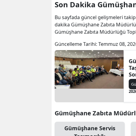
Son Dakika Gümüşhane
Bu sayfada güncel gelişmeleri takip
dakika Gümüşhane Zabıta Müdürlüğü
Gümüşhane Zabıta Müdürlüğü Toplan
Güncelleme Tarihi:
Temmuz 08, 202
Gü
Ta
So
Ön
G
202
Gümüşhane Zabıta Müdürlüğü
Gümüşhane Servis