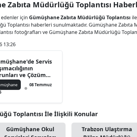
 Zabıta Müdürlüğü Toplantısı Haberl
Bilecik
 edenler için
Gümüşhane Zabıta Müdürlüğü Toplantısı
il
Bingöl
 Toplantısı haberleri sunulmaktadır. Gümüşhane Zabıta Mü
Bitlis
tısı fotoğrafları ve Gümüşhane Zabıta Müdürlüğü Toplant
6 13:26
Bolu
Burdur
müşhane'de Servis
şımacılığının
Bursa
runları ve Çözüm
erileri İstişare Edildi
Çanakkale
ümüşhane
08 Temmuz
6
Çankırı
Çorum
 Toplantısı İle İlişkili Konular
Denizli
Gümüşhane Okul
Trabzon Ulaştırma
Diyarbakır