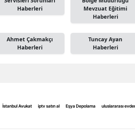
Servisleri Sorunları
Bölge Müdürlüğü
Edirne
Haberleri
Mevzuat Eğitimi
Haberleri
Elazığ
Erzincan
Ahmet Çakmakçı
Tuncay Ayan
Erzurum
Haberleri
Haberleri
Eskişehir
Gaziantep
Giresun
Gümüşhane
İstanbul Avukat
iptv satın al
Eşya Depolama
uluslararası evde
Hakkari
Hatay
Isparta