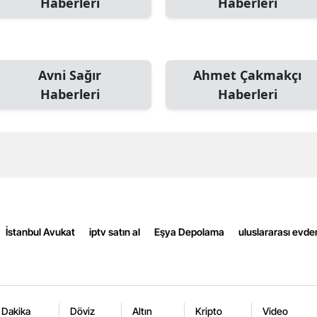
Haberleri
Haberleri
Edirne
Elazığ
Avni Sağır
Ahmet Çakmakçı
Erzincan
Haberleri
Haberleri
Erzurum
Eskişehir
Gaziantep
Giresun
Gümüşhane
İstanbul Avukat
iptv satın al
Eşya Depolama
uluslararası evde
Hakkari
Hatay
Isparta
 Dakika
Döviz
Altın
Kripto
Video