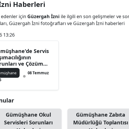
zni Haberleri
Bilecik
 edenler için
Güzergah İzni
ile ilgili en son gelişmeler ve 
Bingöl
arı, Güzergah İzni fotoğrafları ve Güzergah İzni haberleri
Bitlis
6 13:26
Bolu
müşhane'de Servis
Burdur
şımacılığının
runları ve Çözüm
Bursa
erileri İstişare Edildi
ümüşhane
08 Temmuz
Çanakkale
6
Çankırı
onular
Çorum
Denizli
Gümüşhane Okul
Gümüşhane Zabıta
Servisleri Sorunları
Müdürlüğü Toplantısı
Diyarbakır