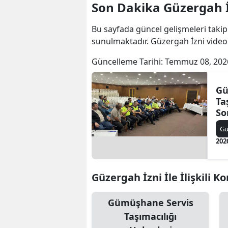
Son Dakika Güzergah İ
Bu sayfada güncel gelişmeleri takip
sunulmaktadır. Güzergah İzni videol
Güncelleme Tarihi:
Temmuz 08, 202
Gü
Ta
So
Ön
G
202
Güzergah İzni İle İlişkili K
Gümüşhane Servis
Taşımacılığı