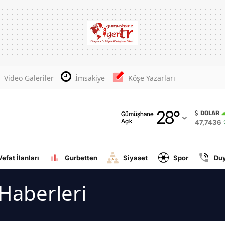
Adana
Adıyaman
Afyonkarahisar
Video Galeriler
İmsakiye
Köşe Yazarları
Ağrı
28
°
Amasya
DOLAR
Gümüşhane
Açık
47,7436
Ankara
Antalya
Vefat İlanları
Gurbetten
Siyaset
Spor
Du
Artvin
Haberleri
Aydın
Balıkesir