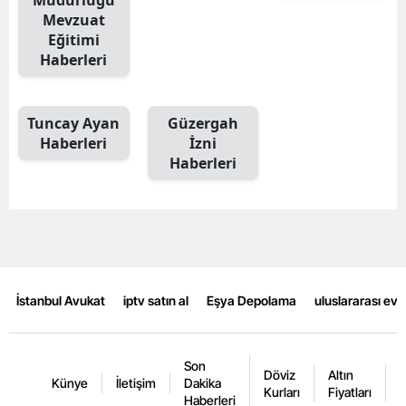
Müdürlüğü
Mevzuat
Mersin
Eğitimi
Haberleri
İstanbul
İzmir
Tuncay Ayan
Güzergah
Kars
Haberleri
İzni
Haberleri
Kastamonu
Kayseri
Kırklareli
Kırşehir
İstanbul Avukat
iptv satın al
Eşya Depolama
uluslararası ev
Kocaeli
Konya
Son
Döviz
Altın
K
Künye
İletişim
Dakika
Kurları
Fiyatları
F
Kütahya
Haberleri