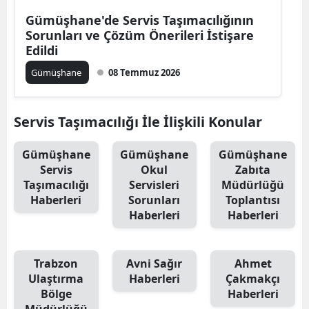
Edirne
Gümüşhane'de Servis Taşımacılığının
Sorunları ve Çözüm Önerileri İstişare
Elazığ
Edildi
Gümüşhane
08 Temmuz 2026
Erzincan
Erzurum
Servis Taşımacılığı İle İlişkili Konular
Eskişehir
Gümüşhane
Gümüşhane
Gümüşhane
Gaziantep
Servis
Okul
Zabıta
Taşımacılığı
Servisleri
Müdürlüğü
Giresun
Haberleri
Sorunları
Toplantısı
Haberleri
Haberleri
Gümüşhane
Hakkari
Trabzon
Avni Sağır
Ahmet
Hatay
Ulaştırma
Haberleri
Çakmakçı
Bölge
Haberleri
Isparta