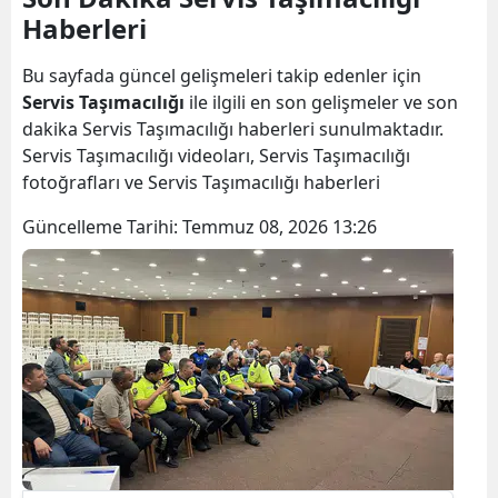
Haberleri
Bilecik
Bingöl
Bu sayfada güncel gelişmeleri takip edenler için
Servis Taşımacılığı
ile ilgili en son gelişmeler ve son
Bitlis
dakika Servis Taşımacılığı haberleri sunulmaktadır.
Servis Taşımacılığı videoları, Servis Taşımacılığı
Bolu
fotoğrafları ve Servis Taşımacılığı haberleri
Burdur
Güncelleme Tarihi:
Temmuz 08, 2026 13:26
Bursa
Çanakkale
Çankırı
Çorum
Denizli
Diyarbakır