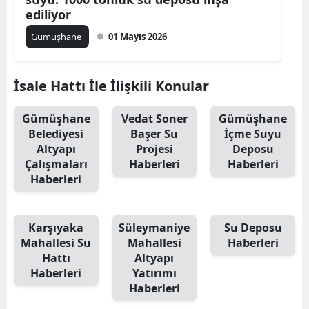
ediliyor
Edirne
Gümüşhane
01 Mayıs 2026
Elazığ
Erzincan
İsale Hattı İle İlişkili Konular
Erzurum
Gümüşhane
Vedat Soner
Gümüşhane
Eskişehir
Belediyesi
Başer Su
İçme Suyu
Altyapı
Projesi
Deposu
Gaziantep
Çalışmaları
Haberleri
Haberleri
Haberleri
Giresun
Gümüşhane
Karşıyaka
Süleymaniye
Su Deposu
Mahallesi Su
Mahallesi
Haberleri
Hakkari
Hattı
Altyapı
Hatay
Haberleri
Yatırımı
Haberleri
Isparta