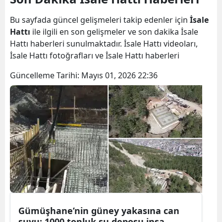
Bilecik
Bu sayfada güncel gelişmeleri takip edenler için
İsale
Bingöl
Hattı
ile ilgili en son gelişmeler ve son dakika İsale
Hattı haberleri sunulmaktadır. İsale Hattı videoları,
Bitlis
İsale Hattı fotoğrafları ve İsale Hattı haberleri
Bolu
Güncelleme Tarihi:
Mayıs 01, 2026 22:36
Burdur
Bursa
Çanakkale
Çankırı
Çorum
Denizli
Gümüşhane’nin güney yakasına can
Diyarbakır
suyu: 1000 tonluk su deposu inşa