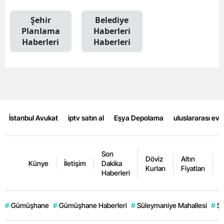
Mersin
Şehir
Belediye
Planlama
Haberleri
İstanbul
Haberleri
Haberleri
İzmir
Kars
Kastamonu
Kayseri
İstanbul Avukat
iptv satın al
Eşya Depolama
uluslararası ev
Kırklareli
Son
Kırşehir
Döviz
Altın
K
Künye
İletişim
Dakika
Kurları
Fiyatları
F
Haberleri
Kocaeli
Konya
#
Gümüşhane
#
Gümüşhane Haberleri
#
Süleymaniye Mahallesi
#
Şi
Kütahya