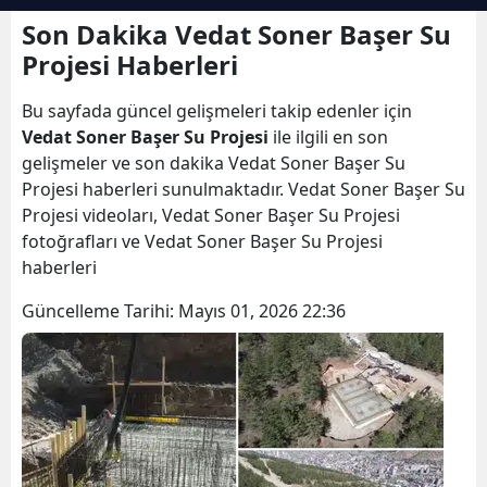
Bilecik
Son Dakika Vedat Soner Başer Su
Projesi Haberleri
Bingöl
Bu sayfada güncel gelişmeleri takip edenler için
Bitlis
Vedat Soner Başer Su Projesi
ile ilgili en son
Bolu
gelişmeler ve son dakika Vedat Soner Başer Su
Projesi haberleri sunulmaktadır. Vedat Soner Başer Su
Burdur
Projesi videoları, Vedat Soner Başer Su Projesi
fotoğrafları ve Vedat Soner Başer Su Projesi
Bursa
haberleri
Çanakkale
Güncelleme Tarihi:
Mayıs 01, 2026 22:36
Çankırı
Çorum
Denizli
Diyarbakır