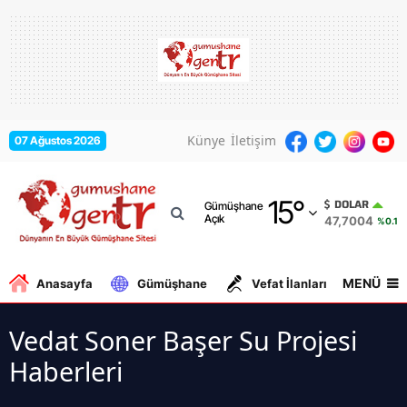
Adana
Adıyaman
Afyonkarahisar
Künye
İletişim
07 Ağustos 2026
Ağrı
15
°
Amasya
DOLAR
Gümüşhane
Açık
47,7004
%0.15
Ankara
Antalya
MENÜ
Anasayfa
Gümüşhane
Vefat İlanları
Gurbe
Artvin
Vedat Soner Başer Su Projesi
Aydın
Haberleri
Balıkesir