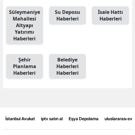
Mersin
Süleymaniye
Su Deposu
İsale Hattı
Mahallesi
Haberleri
Haberleri
İstanbul
Altyapı
Yatırımı
İzmir
Haberleri
Kars
Kastamonu
Şehir
Belediye
Planlama
Haberleri
Kayseri
Haberleri
Haberleri
Kırklareli
Kırşehir
Kocaeli
İstanbul Avukat
iptv satın al
Eşya Depolama
uluslararası ev
Konya
Kütahya