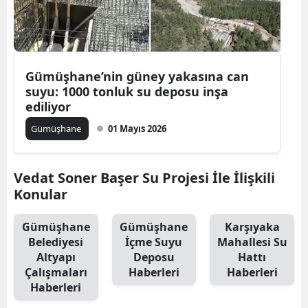
Edirne
Elazığ
Erzincan
Gümüşhane’nin güney yakasına can
suyu: 1000 tonluk su deposu inşa
Erzurum
ediliyor
Gümüşhane
01 Mayıs 2026
Eskişehir
Gaziantep
Vedat Soner Başer Su Projesi İle İlişkili
Giresun
Konular
Gümüşhane
Gümüşhane
Gümüşhane
Karşıyaka
Belediyesi
İçme Suyu
Mahallesi Su
Hakkari
Altyapı
Deposu
Hattı
Hatay
Çalışmaları
Haberleri
Haberleri
Haberleri
Isparta