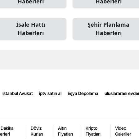
Haberleri
Haberleri
Edirne
Elazığ
İsale Hattı
Şehir Planlama
Haberleri
Haberleri
Erzincan
Erzurum
Eskişehir
Gaziantep
Giresun
İstanbul Avukat
iptv satın al
Eşya Depolama
uluslararası evde
Gümüşhane
Hakkari
Hatay
 Dakika
Döviz
Altın
Kripto
Video
erleri
Kurları
Fiyatları
Fiyatları
Galeriler
Isparta