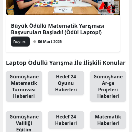
Edirne
Elazığ
Büyük Ödüllü Matematik Yarışması
Erzincan
Başvuruları Başladı! (Ödül Laptop!)
Duyuru
06 Mart 2026
Erzurum
Eskişehir
Laptop Ödüllü Yarışma İle İlişkili Konular
Gaziantep
Gümüşhane
Hedef 24
Gümüşhane
Giresun
Matematik
Oyunu
Ar-ge
Turnuvası
Haberleri
Projeleri
Gümüşhane
Haberleri
Haberleri
Hakkari
Hatay
Gümüşhane
Hedef 24
Matematik
Valiliği
Haberleri
Haberleri
Isparta
Eğitim