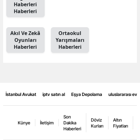
Haberleri
Mersin
Haberleri
İstanbul
Akıl Ve Zekâ
Ortaokul
İzmir
Oyunları
Yarışmaları
Haberleri
Haberleri
Kars
Kastamonu
Kayseri
Kırklareli
İstanbul Avukat
iptv satın al
Eşya Depolama
uluslararası ev
Kırşehir
Kocaeli
Son
Döviz
Altın
K
Künye
İletişim
Dakika
Konya
Kurları
Fiyatları
F
Haberleri
Kütahya