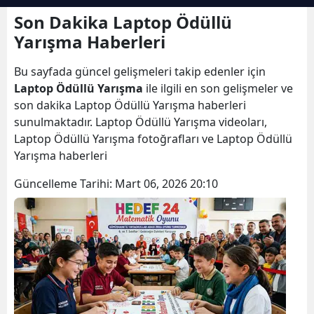
Bilecik
Son Dakika Laptop Ödüllü
Yarışma Haberleri
Bingöl
Bu sayfada güncel gelişmeleri takip edenler için
Bitlis
Laptop Ödüllü Yarışma
ile ilgili en son gelişmeler ve
Bolu
son dakika Laptop Ödüllü Yarışma haberleri
sunulmaktadır. Laptop Ödüllü Yarışma videoları,
Burdur
Laptop Ödüllü Yarışma fotoğrafları ve Laptop Ödüllü
Yarışma haberleri
Bursa
Güncelleme Tarihi:
Mart 06, 2026 20:10
Çanakkale
Çankırı
Çorum
Denizli
Diyarbakır