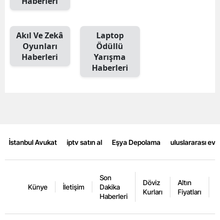
Haberleri
Mersin
İstanbul
Akıl Ve Zekâ
Laptop
Oyunları
Ödüllü
İzmir
Haberleri
Yarışma
Haberleri
Kars
Kastamonu
Kayseri
Kırklareli
İstanbul Avukat
iptv satın al
Eşya Depolama
uluslararası ev
Kırşehir
Kocaeli
Son
Döviz
Altın
K
Künye
İletişim
Dakika
Kurları
Fiyatları
F
Konya
Haberleri
Kütahya