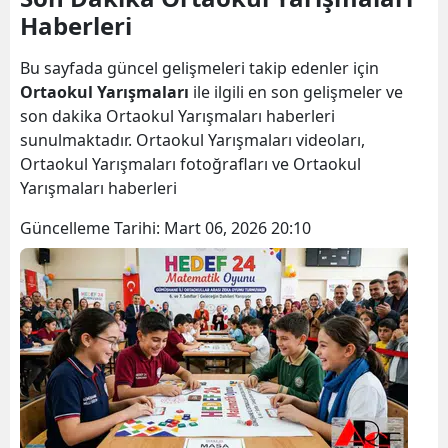
Haberleri
Bilecik
Bingöl
Bu sayfada güncel gelişmeleri takip edenler için
Ortaokul Yarışmaları
ile ilgili en son gelişmeler ve
Bitlis
son dakika Ortaokul Yarışmaları haberleri
sunulmaktadır. Ortaokul Yarışmaları videoları,
Bolu
Ortaokul Yarışmaları fotoğrafları ve Ortaokul
Burdur
Yarışmaları haberleri
Bursa
Güncelleme Tarihi:
Mart 06, 2026 20:10
Çanakkale
Çankırı
Çorum
Denizli
Diyarbakır