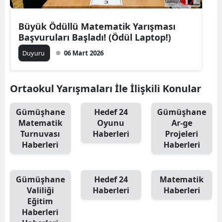
Edirne
Büyük Ödüllü Matematik Yarışması
Elazığ
Başvuruları Başladı! (Ödül Laptop!)
Erzincan
Duyuru
06 Mart 2026
Erzurum
Ortaokul Yarışmaları İle İlişkili Konular
Eskişehir
Gümüşhane
Hedef 24
Gümüşhane
Gaziantep
Matematik
Oyunu
Ar-ge
Turnuvası
Haberleri
Projeleri
Giresun
Haberleri
Haberleri
Gümüşhane
Hakkari
Gümüşhane
Hedef 24
Matematik
Valiliği
Haberleri
Haberleri
Hatay
Eğitim
Haberleri
Isparta