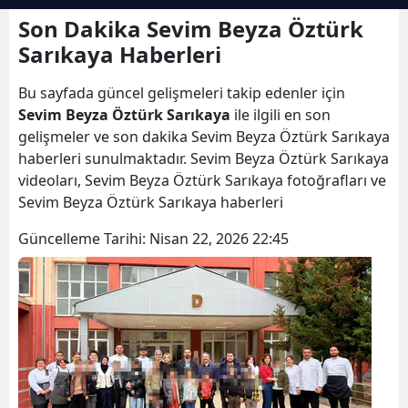
Bilecik
Son Dakika Sevim Beyza Öztürk
Sarıkaya Haberleri
Bingöl
Bu sayfada güncel gelişmeleri takip edenler için
Bitlis
Sevim Beyza Öztürk Sarıkaya
ile ilgili en son
Bolu
gelişmeler ve son dakika Sevim Beyza Öztürk Sarıkaya
haberleri sunulmaktadır. Sevim Beyza Öztürk Sarıkaya
Burdur
videoları, Sevim Beyza Öztürk Sarıkaya fotoğrafları ve
Sevim Beyza Öztürk Sarıkaya haberleri
Bursa
Güncelleme Tarihi:
Nisan 22, 2026 22:45
Çanakkale
Çankırı
Çorum
Denizli
Diyarbakır