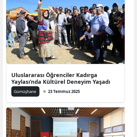
Samsun
Siirt
Sinop
Sivas
Tekirdağ
Tokat
Uluslararası Öğrenciler Kadırga
Yaylası’nda Kültürel Deneyim Yaşadı
Trabzon
Gümüşhane
23 Temmuz 2025
Tunceli
Şanlıurfa
Uşak
Van