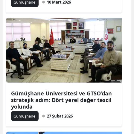
Gümüşhane
10 Mart 2026
Malatya
Manisa
Kahramanmaraş
Mardin
Muğla
Muş
Nevşehir
Gümüşhane Üniversitesi ve GTSO’dan
Niğde
stratejik adım: Dört yerel değer tescil
yolunda
Ordu
Gümüşhane
27 Şubat 2026
Rize
Sakarya