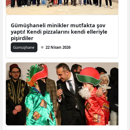
Edirne
Elazığ
Gümüşhaneli minikler mutfakta şov
Erzincan
yaptı! Kendi pizzalarını kendi elleriyle
pişirdiler
Erzurum
Gümüşhane
22 Nisan 2026
Eskişehir
Gaziantep
Giresun
Gümüşhane
Hakkari
Hatay
Isparta