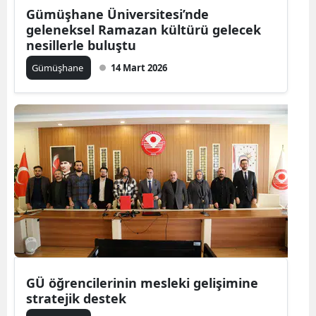
Gümüşhane Üniversitesi’nde
Mersin
geleneksel Ramazan kültürü gelecek
nesillerle buluştu
İstanbul
Gümüşhane
14 Mart 2026
İzmir
Kars
Kastamonu
Kayseri
Kırklareli
Kırşehir
Kocaeli
Konya
GÜ öğrencilerinin mesleki gelişimine
stratejik destek
Kütahya