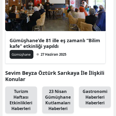
Yozgat
Zonguldak
Aksaray
Gümüşhane’de 81 ille eş zamanlı “Bilim
Bayburt
kafe” etkinliği yapıldı
Karaman
Gümüşhane
27 Haziran 2025
Kırıkkale
Sevim Beyza Öztürk Sarıkaya İle İlişkili
Batman
Konular
Şırnak
Turizm
23 Nisan
Gastronomi
Bartın
Haftası
Gümüşhane
Haberleri
Etkinlikleri
Kutlamaları
Haberleri
Ardahan
Haberleri
Haberleri
Iğdır