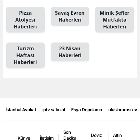
Yalova
Pizza
Savaş Evren
Minik Şefler
Atölyesi
Haberleri
Mutfakta
Karabük
Haberleri
Haberleri
Kilis
Turizm
23 Nisan
Osmaniye
Haftası
Haberleri
Haberleri
Düzce
İstanbul Avukat
iptv satın al
Eşya Depolama
uluslararası ev
Son
Döviz
Altın
K
Künye
İletişim
Dakika