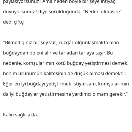
paylaşıyorsunuz? Ama neden böyle bir şeye ihtiyaç
Yozgat
duyuyorsunuz? diye sorulduğunda, "Neden olmasın?"
dedi çiftçi.
Zonguldak
Aksaray
"Bilmediğiniz bir şey var; rüzgâr olgunlaşmakta olan
Bayburt
buğdaydan poleni alır ve tarladan tarlaya taşır. Bu
Karaman
nedenle, komşularımın kötü buğday yetiştirmesi demek,
Kırıkkale
benim ürünümün kalitesinin de düşük olması demektir.
Batman
Eğer en iyi buğdayı yetiştirmek istiyorsam, komşularımın
da iyi buğdaylar yetiştirmesine yardımcı olmam gerekir."
Şırnak
Bartın
Kalın sağlıcakla…
Ardahan
Iğdır