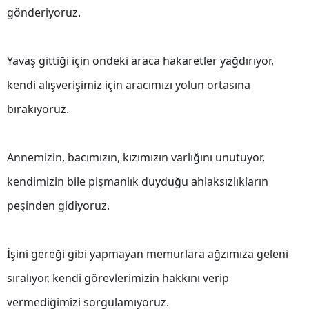
gönderiyoruz.
Mersin
İstanbul
Yavaş gittiği için öndeki araca hakaretler yağdırıyor,
İzmir
kendi alışverişimiz için aracımızı yolun ortasına
Kars
bırakıyoruz.
Kastamonu
Annemizin, bacımızın, kızımızın varlığını unutuyor,
Kayseri
kendimizin bile pişmanlık duyduğu ahlaksızlıkların
Kırklareli
peşinden gidiyoruz.
Kırşehir
Kocaeli
İşini gereği gibi yapmayan memurlara ağzımıza geleni
Konya
sıralıyor, kendi görevlerimizin hakkını verip
vermediğimizi sorgulamıyoruz.
Kütahya