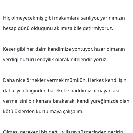
Malatya
Hiç ölmeyecekmiş gibi makamlara sarılıyor, yarınımızın
Manisa
hesap günü olduğunu aklımıza bile getirmiyoruz.
Kahramanmaraş
Mardin
Keser gibi her daim kendimize yontuyor, hızar olmanın
Muğla
verdiği huzuru enayilik olarak nitelendiriyoruz.
Muş
Daha nice örnekler vermek mümkün. Herkes kendi işini
Nevşehir
daha iyi bildiğinden hareketle haddimiz olmayan akıl
Niğde
verme işini bir kenara bırakarak, kendi yüreğimizde olan
Ordu
kötülüklerden kurtulmaya çalışalım.
Rize
Sakarya
Olması gerekeni biz değil, yılların süzgecinden geçirip