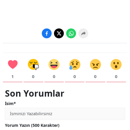
Yalova
Karabük
Kilis
Osmaniye
Düzce
1
0
0
0
0
0
Son Yorumlar
İsim*
Yorum Yazın (500 Karakter)