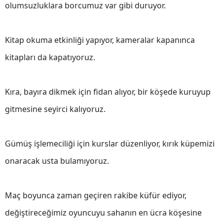
olumsuzluklara borcumuz var gibi duruyor.
Edirne
Elazığ
Kitap okuma etkinliği yapıyor, kameralar kapanınca
Erzincan
kitapları da kapatıyoruz.
Erzurum
Kıra, bayıra dikmek için fidan alıyor, bir köşede kuruyup
Eskişehir
gitmesine seyirci kalıyoruz.
Gaziantep
Giresun
Gümüş işlemeciliği için kurslar düzenliyor, kırık küpemizi
Gümüşhane
onaracak usta bulamıyoruz.
Hakkari
Hatay
Maç boyunca zaman geçiren rakibe küfür ediyor,
değiştireceğimiz oyuncuyu sahanın en ücra köşesine
Isparta