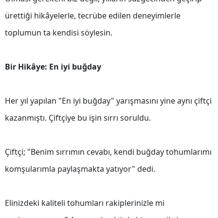
ürettiği hikâyelerle, tecrübe edilen deneyimlerle
Samsun
toplumun ta kendisi söylesin.
Siirt
Sinop
Bir Hikâye: En iyi buğday
Sivas
Tekirdağ
Her yıl yapılan "En iyi buğday" yarışmasını yine aynı çiftçi
Tokat
kazanmıştı. Çiftçiye bu işin sırrı soruldu.
Trabzon
Çiftçi; "Benim sırrımın cevabı, kendi buğday tohumlarımı
Tunceli
komşularımla paylaşmakta yatıyor" dedi.
Şanlıurfa
Uşak
Elinizdeki kaliteli tohumları rakiplerinizle mi
Van