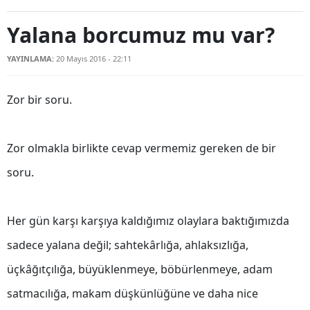
Bilecik
Yalana borcumuz mu var?
Bingöl
YAYINLAMA:
20 Mayıs 2016 - 22:11
Bitlis
Zor bir soru.
Bolu
Burdur
Zor olmakla birlikte cevap vermemiz gereken de bir
Bursa
soru.
Çanakkale
Çankırı
Her gün karşı karşıya kaldığımız olaylara baktığımızda
Çorum
sadece yalana değil; sahtekârlığa, ahlaksızlığa,
üçkâğıtçılığa, büyüklenmeye, böbürlenmeye, adam
Denizli
satmacılığa, makam düşkünlüğüne ve daha nice
Diyarbakır