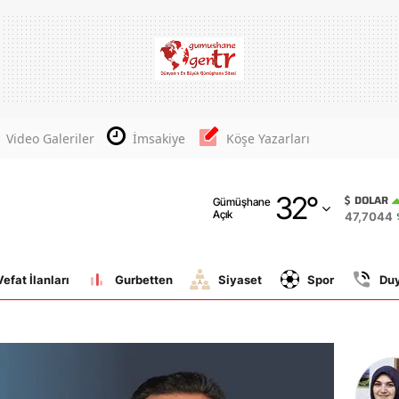
Adana
Adıyaman
Afyonkarahisar
Video Galeriler
İmsakiye
Köşe Yazarları
Ağrı
32
°
Amasya
DOLAR
Gümüşhane
Açık
47,7044
Ankara
Antalya
Vefat İlanları
Gurbetten
Siyaset
Spor
Du
Artvin
Aydın
Balıkesir