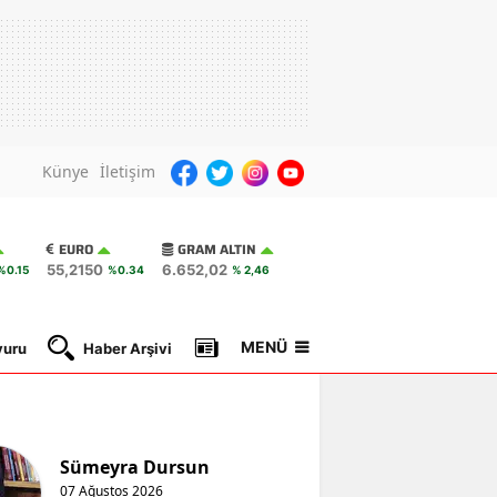
Künye
İletişim
EURO
GRAM ALTIN
55,2150
6.652,02
%0.15
%0.34
% 2,46
MENÜ
yuru
Haber Arşivi
Gazete Manşetleri
Nöbetçi Ec
Sümeyra Dursun
07 Ağustos 2026