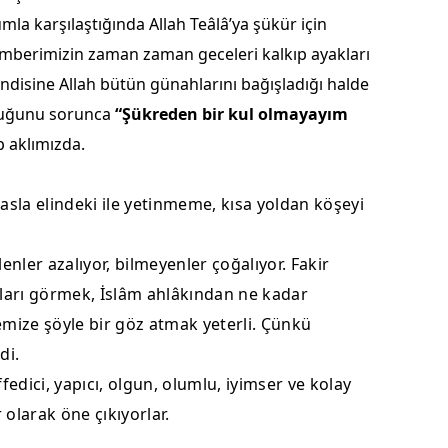
mla karşılaştığında Allah Teâlâ’ya şükür için
Yozgat
amberimizin zaman zaman geceleri kalkıp ayakları
Zonguldak
endisine Allah bütün günahlarını bağışladığı halde
lduğunu sorunca
“Şükreden bir kul olmayayım
Aksaray
p aklımızda.
Bayburt
Karaman
sla elindeki ile yetinmeme, kısa yoldan köşeyi
Kırıkkale
nler azalıyor, bilmeyenler çoğalıyor. Fakir
Batman
rı görmek, İslâm ahlâkından ne kadar
emize şöyle bir göz atmak yeterli. Çünkü
Şırnak
di.
Bartın
edici, yapıcı, olgun, olumlu, iyimser ve kolay
Ardahan
 olarak öne çıkıyorlar.
Iğdır