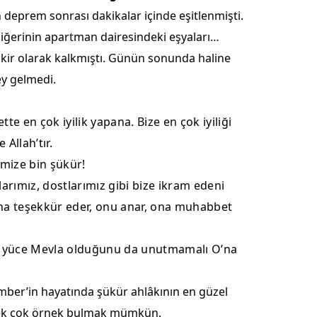
n deprem sonrası dakikalar içinde eşitlenmişti.
Samsun
 diğerinin apartman dairesindeki eşyaları…
Siirt
akir olarak kalkmıştı. Günün sonunda haline
ey gelmedi.
Sinop
Sivas
tte en çok iyilik yapana. Bize en çok iyiliği
Tekirdağ
Allah’tır.
mize bin şükür!
Tokat
arımız, dostlarımız gibi bize ikram edeni
Trabzon
ona teşekkür eder, onu anar, ona muhabbet
Tunceli
nin yüce Mevla olduğunu da unutmamalı O’na
Şanlıurfa
Uşak
amber’in hayatında şükür ahlâkının en güzel
 pek çok örnek bulmak mümkün.
Van