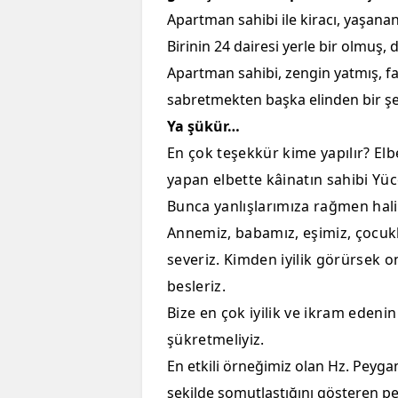
Apartman sahibi ile kiracı, yaşana
Birinin 24 dairesi yerle bir olmuş,
Apartman sahibi, zengin yatmış, f
sabretmekten başka elinden bir ş
Ya şükür…
En çok teşekkür kime yapılır? Elbe
yapan elbette kâinatın sahibi Yüce 
Bunca yanlışlarımıza rağmen hali
Annemiz, babamız, eşimiz, çocukl
severiz. Kimden iyilik görürsek 
besleriz.
Bize en çok iyilik ve ikram ede
şükretmeliyiz.
En etkili örneğimiz olan Hz. Peyg
şekilde somutlaştığını gösteren