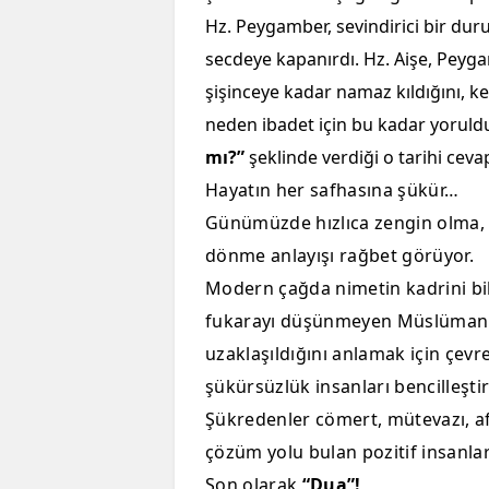
Hz. Peygamber, sevindirici bir duru
secdeye kapanırdı. Hz. Aişe, Peyg
şişinceye kadar namaz kıldığını, k
neden ibadet için bu kadar yoru
mı?”
şeklinde verdiği o tarihi ceva
Hayatın her safhasına şükür…
Günümüzde hızlıca zengin olma, a
dönme anlayışı rağbet görüyor.
Modern çağda nimetin kadrini bile
fukarayı düşünmeyen Müslümanla
uzaklaşıldığını anlamak için çevr
şükürsüzlük insanları bencilleştir
Şükredenler cömert, mütevazı, aff
çözüm yolu bulan pozitif insanlar
Son olarak
“Dua”!