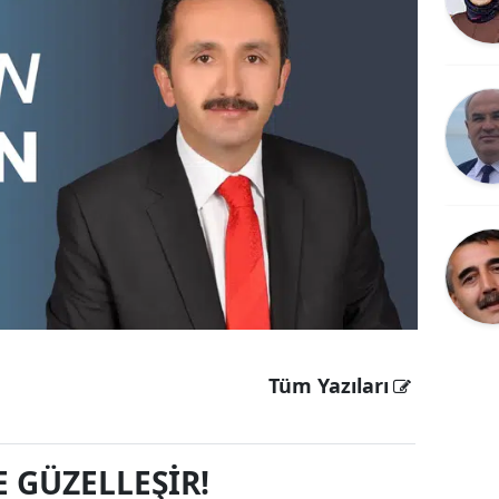
Bilecik
Bingöl
Bitlis
Bolu
Burdur
Bursa
Çanakkale
Çankırı
Tüm Yazıları
Çorum
Denizli
E GÜZELLEŞİR!
Diyarbakır