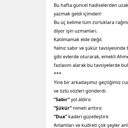
Bu hafta güncel hadiselerden uzak
yazmak geldi içimden!
Bu üç kelime tüm zorluklara rağmen 
diyor işin uzmanları.
Katılmamak elde değil.
Yalnız sabır ve şükür tavsiyesinde
gibi evlerde oturarak, emekli Ahm
fazlasını alarak bu tavsiyelerde bu
***
Yine bir arkadaşımız geçtiğimiz c
ve özlü sözleri gönderdi.
“Sabır”
yol aldırır.
“Şükür”
nimeti arttırır.
“Dua”
kaderi güzelleştirir.
Anlamları ve kudreti çok şeyler a