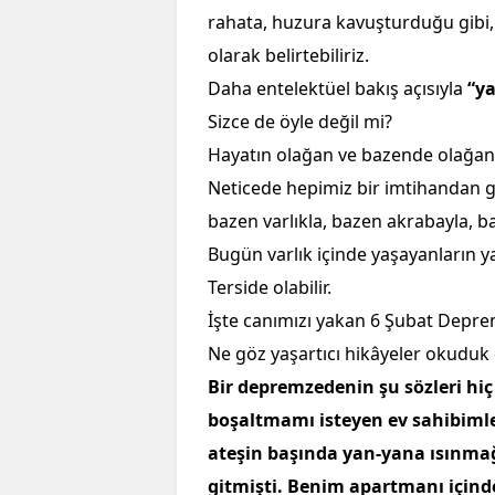
rahata, huzura kavuşturduğu gibi,
olarak belirtebiliriz.
Daha entelektüel bakış açısıyla
“y
Sizce de öyle değil mi?
Hayatın olağan ve bazende olağanü
Neticede hepimiz bir imtihandan g
bazen varlıkla, bazen akrabayla, b
Bugün varlık içinde yaşayanların ya
Terside olabilir.
İşte canımızı yakan 6 Şubat Depre
Ne göz yaşartıcı hikâyeler okuduk
Bir depremzedenin şu sözleri hi
boşaltmamı isteyen ev sahibimle
ateşin başında yan-yana ısınma
gitmişti. Benim apartmanı içinde