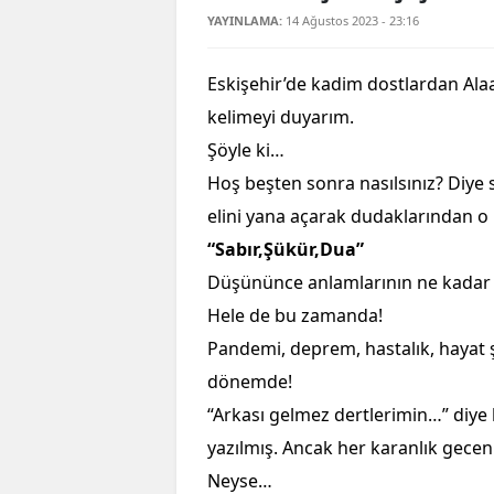
YAYINLAMA:
14 Ağustos 2023 - 23:16
Eskişehir’de kadim dostlardan Ala
kelimeyi duyarım.
Şöyle ki…
Hoş beşten sonra nasılsınız? Diy
elini yana açarak dudaklarından o 
“Sabır,Şükür,Dua”
Düşününce anlamlarının ne kadar 
Hele de bu zamanda!
Pandemi, deprem, hastalık, hayat şa
dönemde!
“Arkası gelmez dertlerimin…” diye 
yazılmış. Ancak her karanlık geceni
Neyse…