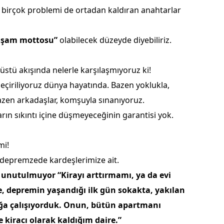
 birçok problemi de ortadan kaldıran anahtarlar
Malatya
Manisa
aşam mottosu”
olabilecek düzeyde diyebiliriz.
Kahramanmaraş
stü akışında nelerle karşılaşmıyoruz ki!
Mardin
eçiriliyoruz dünya hayatında. Bazen yoklukla,
Muğla
azen arkadaşlar, komşuyla sınanıyoruz.
rın sıkıntı içine düşmeyeceğinin garantisi yok.
Muş
Nevşehir
mi!
Niğde
 depremzede kardeşlerimize ait.
ç unutulmuyor “Kirayı arttırmamı, ya da evi
Ordu
, depremin yaşandığı ilk gün sokakta, yakılan
Rize
ğa çalışıyorduk. Onun, bütün apartmanı
 kiracı olarak kaldığım daire.”
Sakarya