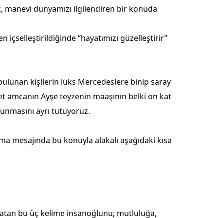
, manevi dünyamızı ilgilendiren bir konuda
Mersin
İstanbul
içselleştirildiğinde “hayatımızı güzelleştirir”
İzmir
Kars
 bulunan kişilerin lüks Mercedeslere binip saray
Kastamonu
et amcanın Ayşe teyzenin maaşının belki on kat
lunmasını ayrı tutuyoruz.
Kayseri
Kırklareli
uma mesajında bu konuyla alakalı aşağıdaki kısa
Kırşehir
Kocaeli
Konya
nlatan bu üç kelime insanoğlunu; mutluluğa,
Kütahya