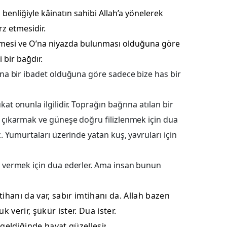
 benliğiyle kâinatın sahibi Allah’a yönelerek
Yalova
rz etmesidir.
Karabük
 etmesi ve O’na niyazda bulunması olduğuna göre
 bir bağdır.
Kilis
ına bir ibadet olduğuna göre sadece bize has bir
Osmaniye
Düzce
t onunla ilgilidir. Toprağın bağrına atılan bir
 çıkarmak ve güneşe doğru filizlenmek için dua
. Yumurtaları üzerinde yatan kuş, yavruları için
 vermek için dua ederler. Ama insan bunun
hanı da var, sabır imtihanı da. Allah bazen
uk verir, şükür ister. Dua ister.
eldiğinde hayat güzelleşir
.