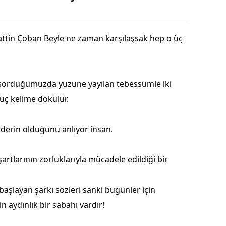
Edirne
Elazığ
attin Çoban Beyle ne zaman karşılaşsak hep o üç
Erzincan
Erzurum
e sorduğumuzda yüzüne yayılan tebessümle iki
Eskişehir
üç kelime dökülür.
Gaziantep
derin olduğunu anlıyor insan.
Giresun
Gümüşhane
rtlarının zorluklarıyla mücadele edildiği bir
Hakkari
başlayan şarkı sözleri sanki bugünler için
Hatay
n aydınlık bir sabahı vardır!
Isparta