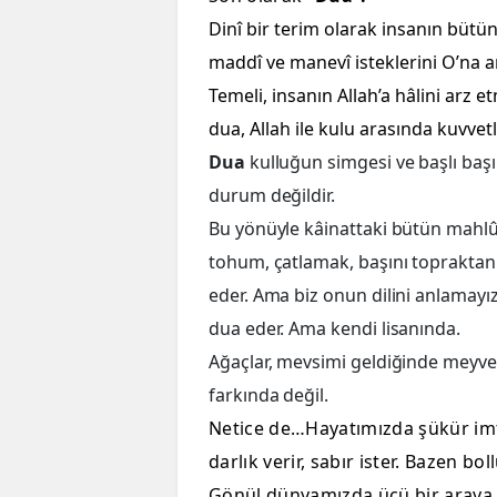
Dinî bir terim olarak insanın bütün
maddî ve manevî isteklerini O’na a
Temeli, insanın Allah’a hâlini arz
dua, Allah ile kulu arasında kuvvetli
Dua
kulluğun simgesi ve başlı baş
durum değildir.
Bu yönüyle kâinattaki bütün mahlûka
tohum, çatlamak, başını topraktan
eder. Ama biz onun dilini anlamayız
dua eder. Ama kendi lisanında.
Ağaçlar, mevsimi geldiğinde meyve
farkında değil.
Netice de…Hayatımızda şükür imti
darlık verir, sabır ister. Bazen boll
Gönül dünyamızda üçü bir araya g