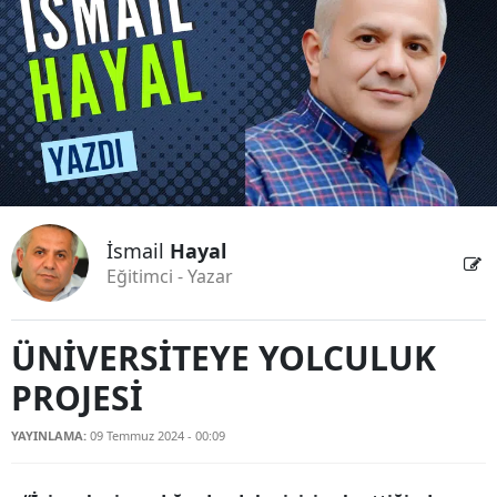
Bilecik
Bingöl
Bitlis
Bolu
Burdur
İsmail
Hayal
Bursa
Eğitimci - Yazar
Çanakkale
Çankırı
ÜNİVERSİTEYE YOLCULUK
PROJESİ
Çorum
Denizli
YAYINLAMA:
09 Temmuz 2024 - 00:09
Diyarbakır