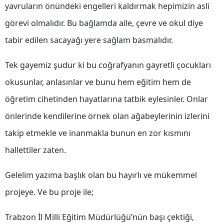
yavruların önündeki engelleri kaldırmak hepimizin asli
Mersin
görevi olmalıdır. Bu bağlamda aile, çevre ve okul diye
İstanbul
tabir edilen sacayağı yere sağlam basmalıdır.
İzmir
Tek gayemiz şudur ki bu coğrafyanın gayretli çocukları
Kars
okusunlar, anlasınlar ve bunu hem eğitim hem de
Kastamonu
öğretim cihetinden hayatlarına tatbik eylesinler. Onlar
önlerinde kendilerine örnek olan ağabeylerinin izlerini
Kayseri
takip etmekle ve inanmakla bunun en zor kısmını
Kırklareli
hallettiler zaten.
Kırşehir
Gelelim yazıma başlık olan bu hayırlı ve mükemmel
Kocaeli
projeye. Ve bu proje ile;
Konya
Trabzon İl Milli Eğitim Müdürlüğü’nün başı çektiği,
Kütahya