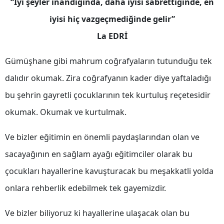
“İyi şeyler inandığında, daha iyisi sabrettiğinde, en
Edirne
iyisi hiç vazgeçmediğinde gelir”
Elazığ
La EDRİ
Erzincan
Gümüşhane gibi mahrum coğrafyaların tutunduğu tek
Erzurum
dalıdır okumak. Zira coğrafyanın kader diye yaftaladığı
Eskişehir
bu şehrin gayretli çocuklarının tek kurtuluş reçetesidir
okumak. Okumak ve kurtulmak.
Gaziantep
Giresun
Ve bizler eğitimin en önemli paydaşlarından olan ve
sacayağının en sağlam ayağı eğitimciler olarak bu
Gümüşhane
çocukları hayallerine kavuşturacak bu meşakkatli yolda
Hakkari
onlara rehberlik edebilmek tek gayemizdir.
Hatay
Ve bizler biliyoruz ki hayallerine ulaşacak olan bu
Isparta