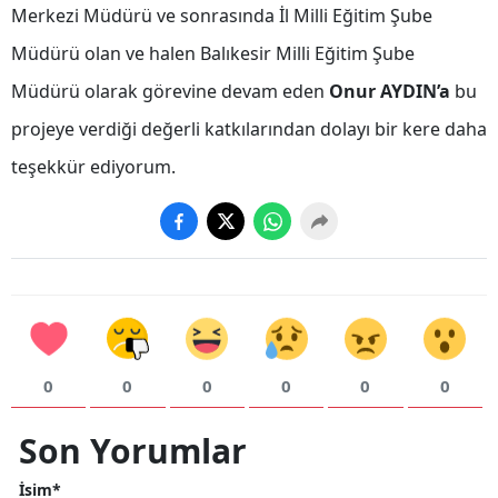
Merkezi Müdürü ve sonrasında İl Milli Eğitim Şube
Yalova
Müdürü olan ve halen Balıkesir Milli Eğitim Şube
Karabük
Müdürü olarak görevine devam eden
Onur AYDIN’a
bu
projeye verdiği değerli katkılarından dolayı bir kere daha
Kilis
teşekkür ediyorum.
Osmaniye
Düzce
0
0
0
0
0
0
Son Yorumlar
İsim*