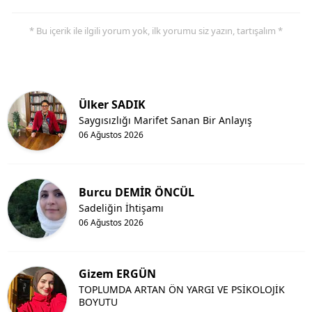
* Bu içerik ile ilgili yorum yok, ilk yorumu siz yazın, tartışalım *
Ülker SADIK
Saygısızlığı Marifet Sanan Bir Anlayış
06 Ağustos 2026
Burcu DEMİR ÖNCÜL
Sadeliğin İhtişamı
06 Ağustos 2026
Gizem ERGÜN
TOPLUMDA ARTAN ÖN YARGI VE PSİKOLOJİK
BOYUTU