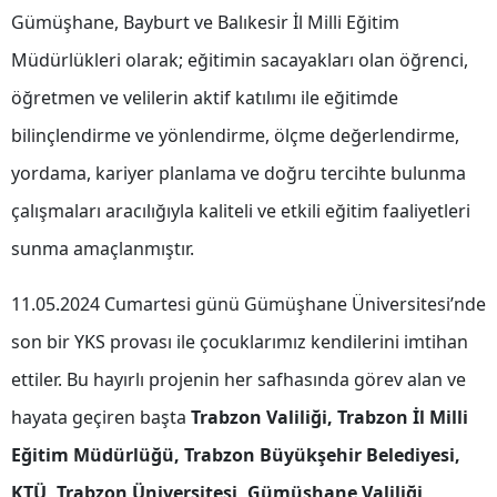
Gümüşhane, Bayburt ve Balıkesir İl Milli Eğitim
Malatya
Müdürlükleri olarak; eğitimin sacayakları olan öğrenci,
Manisa
öğretmen ve velilerin aktif katılımı ile eğitimde
Kahramanmaraş
bilinçlendirme ve yönlendirme, ölçme değerlendirme,
Mardin
yordama, kariyer planlama ve doğru tercihte bulunma
çalışmaları aracılığıyla kaliteli ve etkili eğitim faaliyetleri
Muğla
sunma amaçlanmıştır.
Muş
11.05.2024 Cumartesi günü Gümüşhane Üniversitesi’nde
Nevşehir
son bir YKS provası ile çocuklarımız kendilerini imtihan
Niğde
ettiler. Bu hayırlı projenin her safhasında görev alan ve
Ordu
hayata geçiren başta
Trabzon Valiliği, Trabzon İl Milli
Rize
Eğitim Müdürlüğü, Trabzon Büyükşehir Belediyesi,
Sakarya
KTÜ, Trabzon Üniversitesi, Gümüşhane Valiliği,