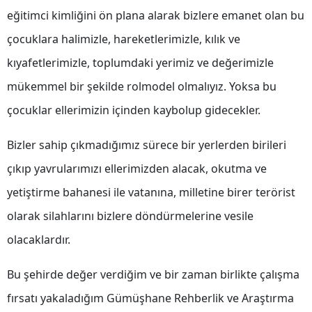
eğitimci kimliğini ön plana alarak bizlere emanet olan bu
Yozgat
çocuklara halimizle, hareketlerimizle, kılık ve
Zonguldak
kıyafetlerimizle, toplumdaki yerimiz ve değerimizle
Aksaray
mükemmel bir şekilde rolmodel olmalıyız. Yoksa bu
çocuklar ellerimizin içinden kaybolup gidecekler.
Bayburt
Karaman
Bizler sahip çıkmadığımız sürece bir yerlerden birileri
çıkıp yavrularımızı ellerimizden alacak, okutma ve
Kırıkkale
yetiştirme bahanesi ile vatanına, milletine birer terörist
Batman
olarak silahlarını bizlere döndürmelerine vesile
Şırnak
olacaklardır.
Bartın
Bu şehirde değer verdiğim ve bir zaman birlikte çalışma
Ardahan
fırsatı yakaladığım Gümüşhane Rehberlik ve Araştırma
Iğdır