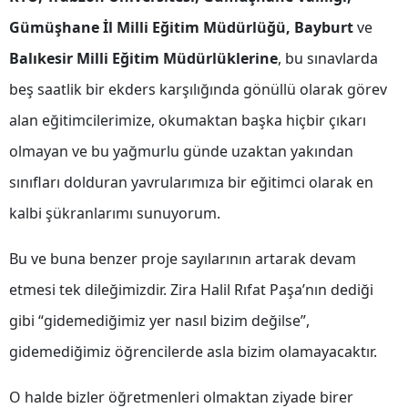
Gümüşhane İl Milli Eğitim Müdürlüğü, Bayburt
ve
Samsun
Balıkesir Milli Eğitim Müdürlüklerine
, bu sınavlarda
Siirt
beş saatlik bir ekders karşılığında gönüllü olarak görev
Sinop
alan eğitimcilerimize, okumaktan başka hiçbir çıkarı
Sivas
olmayan ve bu yağmurlu günde uzaktan yakından
Tekirdağ
sınıfları dolduran yavrularımıza bir eğitimci olarak en
kalbi şükranlarımı sunuyorum.
Tokat
Trabzon
Bu ve buna benzer proje sayılarının artarak devam
etmesi tek dileğimizdir. Zira Halil Rıfat Paşa’nın dediği
Tunceli
gibi “gidemediğimiz yer nasıl bizim değilse”,
Şanlıurfa
gidemediğimiz öğrencilerde asla bizim olamayacaktır.
Uşak
O halde bizler öğretmenleri olmaktan ziyade birer
Van