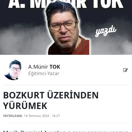
Bilecik
Bingöl
Bitlis
Bolu
Burdur
A.Münir
TOK
Bursa
Eğitimci-Yazar
Çanakkale
Çankırı
BOZKURT ÜZERİNDEN
YÜRÜMEK
Çorum
Denizli
YAYINLAMA:
14 Temmuz 2024 - 16:27
Diyarbakır