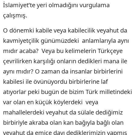
İslamiyet’te yeri olmadığını vurgulama
Samsun
çalışmış.
Siirt
O dönemki kabile veya kabilecilik veyahut da
Sinop
kavmiyetçilik günümüzdeki anlamlarıyla aynı
Sivas
mıdır acaba? Veya bu kelimelerin Türkçeye
Tekirdağ
çevrilirken karşılığı onların dedikleri mana ile
aynı mıdır? O zaman da insanlar birbirlerini
Tokat
kabilesi ile övünüyordu birbirlerine laf
Trabzon
atıyorlar peki bugün de bizim Türk milletindeki
Tunceli
var olan en küçük köylerdeki veya
Şanlıurfa
mahallelerdeki veyahut da sülale dediğimiz
Uşak
birbiriyle akraba olan kan bağıyla bağlı olan
veyahut da emice dayı dediklerimizin yapmış
Van