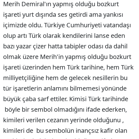
Merih Demiral'ın yapmış olduğu bozkurt
Mersin
işareti yurt dışında ses getirdi ama yankısı
İstanbul
içimizde oldu. Türkiye Cumhuriyeti vatandaşı
İzmir
olup artı Türk olarak kendilerini lanse eden
bazı yazar çizer hatta tabipler odası da dahil
Kars
olmak üzere Merih'in yapmış olduğu bozkurt
Kastamonu
işareti üzerinden hem Türk tarihine, hem Türk
Kayseri
milliyetçiliğine hem de gelecek nesillerin bu
Kırklareli
tür işaretlerin anlamını bilmemesi yönünde
Kırşehir
büyük çaba sarf ettiler. Kimisi Türk tarihinde
böyle bir sembol olmadığını ifade ederken,
Kocaeli
kimileri verilen cezanın yerinde olduğunu ,
Konya
kimileri de bu sembolün inançsız kafir olan
Kütahya