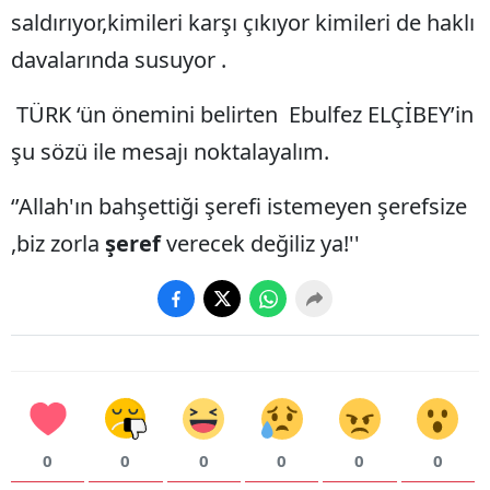
saldırıyor,kimileri karşı çıkıyor kimileri de haklı
davalarında susuyor .
TÜRK ‘ün önemini belirten Ebulfez ELÇİBEY’in
şu sözü ile mesajı noktalayalım.
‘’Allah'ın bahşettiği şerefi istemeyen şerefsize
,biz zorla
şeref
verecek değiliz ya!''
0
0
0
0
0
0