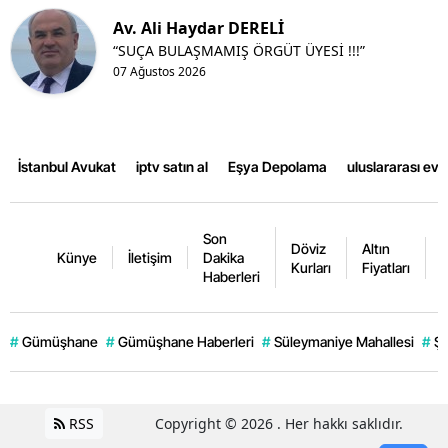
Av. Ali Haydar DERELİ
“SUÇA BULAŞMAMIŞ ÖRGÜT ÜYESİ !!!”
07 Ağustos 2026
İstanbul Avukat
iptv satın al
Eşya Depolama
uluslararası ev
Son
Döviz
Altın
K
Künye
İletişim
Dakika
Kurları
Fiyatları
F
Haberleri
#
Gümüşhane
#
Gümüşhane Haberleri
#
Süleymaniye Mahallesi
#
Şi
RSS
Copyright © 2026 . Her hakkı saklıdır.