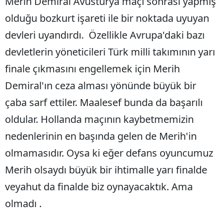
Merih Demiral Avusturya maçı sonrası yapmış
Edirne
olduğu bozkurt işareti ile bir noktada uyuyan
Elazığ
devleri uyandırdı. Özellikle Avrupa'daki bazı
devletlerin yöneticileri Türk milli takımının yarı
Erzincan
finale çıkmasını engellemek için Merih
Erzurum
Demiral'ın ceza alması yönünde büyük bir
Eskişehir
çaba sarf ettiler. Maalesef bunda da başarılı
Gaziantep
oldular. Hollanda maçının kaybetmemizin
Giresun
nedenlerinin en başında gelen de Merih'in
olmamasıdır. Oysa ki eğer defans oyuncumuz
Gümüşhane
Merih olsaydı büyük bir ihtimalle yarı finalde
Hakkari
veyahut da finalde biz oynayacaktık. Ama
Hatay
olmadı .
Isparta