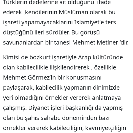
Türklerin dedelerine ait olduğunu ifade
Malatya
ederek ,kendilerinin Müslüman olarak bu
işareti yapamayacaklarını İslamiyet'e ters
Manisa
düştüğünü ileri sürdüler. Bu görüşü
Kahramanmaraş
savunanlardan bir tanesi Mehmet Metiner ‘dir.
Mardin
Kimisi de bozkurt işaretiyle Arap kültüründe
Muğla
olan kabilecilikle ilişkilendirerek , özellikle
Muş
Mehmet Görmez’in bir konuşmasını
Nevşehir
paylaşarak, kabilecilik yapmanın dinimizde
Niğde
yeri olmadığını örnekler vererek anlatmaya
Ordu
çalışmış. Diyanet işleri başkanlığı da yapmış
olan bu şahıs sahabe döneminden bazı
Rize
örnekler vererek kabileciliğin, kavmiyetçiliğin
Sakarya