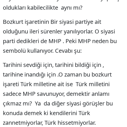
oldukları kabilecilikte aynı mı?
Yozgat
Bozkurt işaretinin Bir siyasi partiye ait
Zonguldak
olduğunu ileri sürenler yanılıyorlar. O siyasi
Aksaray
parti dedikleri de MHP . Peki MHP neden bu
Bayburt
sembolü kullanıyor. Cevabı şu:
Karaman
Tarihini sevdiği için, tarihini bildiği için ,
Kırıkkale
tarihine inandığı için .O zaman bu bozkurt
Batman
işareti Türk milletine ait ise Türk milletini
Şırnak
sadece MHP savunuyor, demektir anlamı
çıkmaz mı? Ya da diğer siyasi görüşler bu
Bartın
konuda demek ki kendilerini Türk
Ardahan
zannetmiyorlar, Türk hissetmiyorlar.
Iğdır