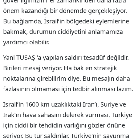
güvenliğimizin her zamankinden daha fazla
Edirne
önem kazandığı bir dönemde gerçekleşiyor.
Bu bağlamda, İsrail’in bölgedeki eylemlerine
Elazığ
bakmak, durumun ciddiyetini anlamamıza
Erzincan
yardımcı olabilir.
Erzurum
Yani TUSAŞ 'a yapılan saldırı tesadüf değildir.
Eskişehir
Birileri mesaj veriyor. Ha bak en stratejik
Gaziantep
noktalarına girebilirim diye. Bu mesajın daha
Giresun
fazlasının olmaması için tedbir alınması lazım.
Gümüşhane
İsrail’in 1600 km uzaklıktaki İran’ı, Suriye ve
Hakkari
Irak’ın hava sahasını delerek vurması, Türkiye
Hatay
için ciddi bir tehdidin varlığını gözler önüne
Isparta
seriyor. Bu tür saldırılar, Türkiye'nin savunma