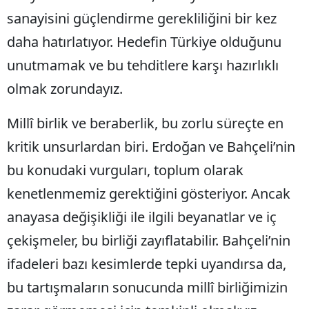
sanayisini güçlendirme gerekliliğini bir kez
Mersin
daha hatırlatıyor. Hedefin Türkiye olduğunu
İstanbul
unutmamak ve bu tehditlere karşı hazırlıklı
İzmir
olmak zorundayız.
Kars
Millî birlik ve beraberlik, bu zorlu süreçte en
Kastamonu
kritik unsurlardan biri. Erdoğan ve Bahçeli’nin
Kayseri
bu konudaki vurguları, toplum olarak
Kırklareli
kenetlenmemiz gerektiğini gösteriyor. Ancak
anayasa değişikliği ile ilgili beyanatlar ve iç
Kırşehir
çekişmeler, bu birliği zayıflatabilir. Bahçeli’nin
Kocaeli
ifadeleri bazı kesimlerde tepki uyandırsa da,
Konya
bu tartışmaların sonucunda millî birliğimizin
Kütahya