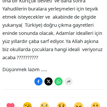
ona bir Kürtçük devleti ve daha sonra
Yahudilerin buralara yerleşmeleri için teşvik
Yozgat
etmek isteyecekler ve akabinde de gitgide
Zonguldak
yukarıya( Türkiye) doğru çıkma gayretleri
Aksaray
eninde sonunda olacak. Adamlar idealleri için
Bayburt
yüz yıllardır çaba sarf ediyor. Ya Allah aşkına
Karaman
biz okullarda çocuklara hangi ideali veriyoruz
acaba ??????????
Kırıkkale
Batman
Düşünmek lazım …..
Şırnak
Bartın
Ardahan
Iğdır