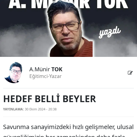
Bilecik
Bingöl
Bitlis
Bolu
Burdur
A.Münir
TOK
Bursa
Eğitimci-Yazar
Çanakkale
Çankırı
HEDEF BELLİ BEYLER
Çorum
YAYINLAMA:
30 Ekim 2024 - 20:38
Denizli
Savunma sanayimizdeki hızlı gelişmeler, ulusal
Diyarbakır