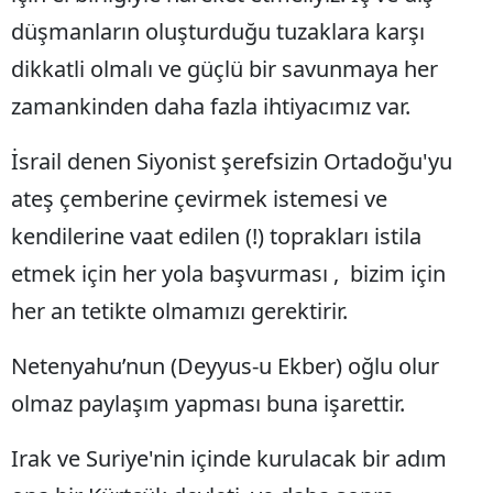
düşmanların oluşturduğu tuzaklara karşı
Samsun
dikkatli olmalı ve güçlü bir savunmaya her
Siirt
zamankinden daha fazla ihtiyacımız var.
Sinop
İsrail denen Siyonist şerefsizin Ortadoğu'yu
Sivas
ateş çemberine çevirmek istemesi ve
Tekirdağ
kendilerine vaat edilen (!) toprakları istila
Tokat
etmek için her yola başvurması , bizim için
her an tetikte olmamızı gerektirir.
Trabzon
Tunceli
Netenyahu’nun (Deyyus-u Ekber) oğlu olur
Şanlıurfa
olmaz paylaşım yapması buna işarettir.
Uşak
Irak ve Suriye'nin içinde kurulacak bir adım
Van