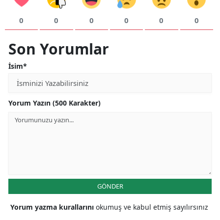
Yalova
0
0
0
0
0
0
Karabük
Son Yorumlar
Kilis
İsim*
Osmaniye
Düzce
Yorum Yazın (500 Karakter)
GÖNDER
Yorum yazma kurallarını
okumuş ve kabul etmiş sayılırsınız