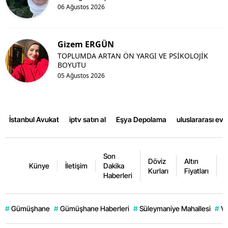
06 Ağustos 2026
Gizem ERGÜN
TOPLUMDA ARTAN ÖN YARGI VE PSİKOLOJİK
BOYUTU
05 Ağustos 2026
İstanbul Avukat
iptv satın al
Eşya Depolama
uluslararası ev
Son
Döviz
Altın
K
Künye
İletişim
Dakika
Kurları
Fiyatları
F
Haberleri
#
Gümüşhane
#
Gümüşhane Haberleri
#
Süleymaniye Mahallesi
#
Ve