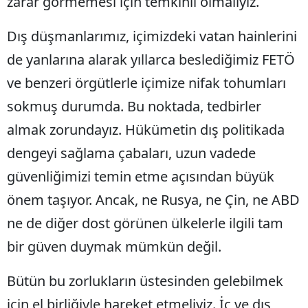
zarar görmemesi için temkinli olmalıyız.
Malatya
Dış düşmanlarımız, içimizdeki vatan hainlerini
Manisa
de yanlarına alarak yıllarca beslediğimiz FETÖ
Kahramanmaraş
ve benzeri örgütlerle içimize nifak tohumları
sokmuş durumda. Bu noktada, tedbirler
Mardin
almak zorundayız. Hükümetin dış politikada
Muğla
dengeyi sağlama çabaları, uzun vadede
Muş
güvenliğimizi temin etme açısından büyük
Nevşehir
önem taşıyor. Ancak, ne Rusya, ne Çin, ne ABD
Niğde
ne de diğer dost görünen ülkelerle ilgili tam
bir güven duymak mümkün değil.
Ordu
Rize
Bütün bu zorlukların üstesinden gelebilmek
için el birliğiyle hareket etmeliyiz. İç ve dış
Sakarya