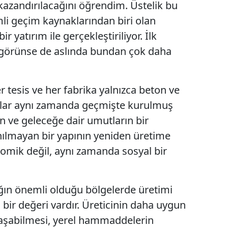
kazandırılacağını öğrendim. Üstelik bu
Mersin
i geçim kaynaklarından biri olan
 yatırım ile gerçekleştiriliyor. İlk
İstanbul
bi görünse de aslında bundan çok daha
İzmir
Kars
r tesis ve her fabrika yalnızca beton ve
Kastamonu
Onlar aynı zamanda geçmişte kurulmuş
Kayseri
in ve geleceğe dair umutların bir
anılmayan bir yapının yeniden üretime
Kırklareli
omik değil, aynı zamanda sosyal bir
Kırşehir
Kocaeli
ığın önemli olduğu bölgelerde üretimi
Konya
 bir değeri vardır. Üreticinin daha uygun
ulaşabilmesi, yerel hammaddelerin
Kütahya