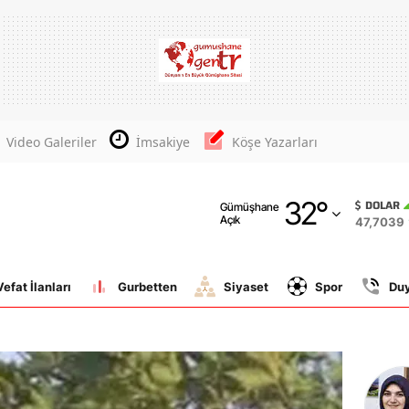
Adana
Adıyaman
Afyonkarahisar
Video Galeriler
İmsakiye
Köşe Yazarları
Ağrı
32
°
Amasya
DOLAR
Gümüşhane
Açık
47,7039
Ankara
Antalya
Vefat İlanları
Gurbetten
Siyaset
Spor
Du
Artvin
Aydın
Balıkesir