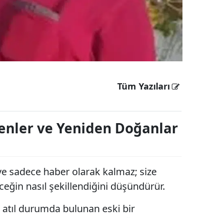
Edirne
Elazığ
Erzincan
Erzurum
Tüm Yazıları
Eskişehir
Gaziantep
lenler ve Yeniden Doğanlar
Giresun
Gümüşhane
e sadece haber olarak kalmaz; size
Hakkari
eceğin nasıl şekillendiğini düşündürür.
Hatay
r atıl durumda bulunan eski bir
Isparta