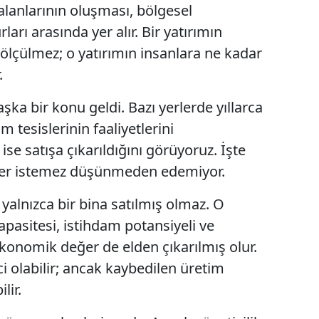
 alanlarının oluşması, bölgesel
Malatya
rı arasında yer alır. Bir yatırımın
 ölçülmez; o yatırımın insanlara ne kadar
Manisa
.
Kahramanmaraş
ka bir konu geldi. Bazı yerlerde yıllarca
Mardin
 tesislerinin faaliyetlerini
Muğla
ise satışa çıkarıldığını görüyoruz. İşte
Muş
ter istemez düşünmeden edemiyor.
Nevşehir
a yalnızca bir bina satılmış olmaz. O
kapasitesi, istihdam potansiyeli ve
Niğde
konomik değer de elden çıkarılmış olur.
Ordu
ci olabilir; ancak kaybedilen üretim
Rize
lir.
Sakarya