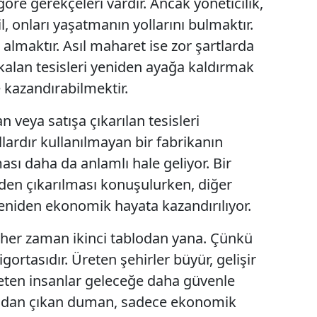
öre gerekçeleri vardır. Ancak yöneticilik,
, onları yaşatmanın yollarını bulmaktır.
Samsun
 almaktır. Asıl maharet ise zor şartlarda
Siirt
 kalan tesisleri yeniden ayağa kaldırmak
Sinop
 kazandırabilmektir.
Sivas
 veya satışa çıkarılan tesisleri
llardır kullanılmayan bir fabrikanın
Tekirdağ
sı daha da anlamlı hale geliyor. Bir
Tokat
lden çıkarılması konuşulurken, diğer
Trabzon
yeniden ekonomik hayata kazandırılıyor.
Tunceli
 her zaman ikinci tablodan yana. Çünkü
Şanlıurfa
gortasıdır. Üreten şehirler büyür, gelişir
reten insanlar geleceğe daha güvenle
Uşak
sından çıkan duman, sadece ekonomik
Van