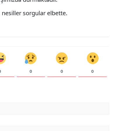
Yalova
nesiller sorgular elbette.
Karabük
Kilis
Osmaniye
Düzce
0
0
0
0