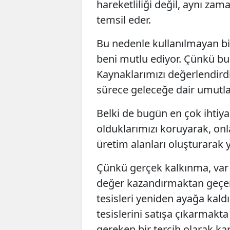
hareketliliği değil, aynı za
temsil eder.
Bu nedenle kullanılmayan bi
beni mutlu ediyor. Çünkü bu t
Kaynaklarımızı değerlendirdi
sürece geleceğe dair umutlar
Belki de bugün en çok ihti
olduklarımızı koruyarak, onl
üretim alanları oluşturarak 
Çünkü gerçek kalkınma, var 
değer kazandırmaktan geçer. B
tesisleri yeniden ayağa kald
tesislerini satışa çıkarmak
gereken bir tercih olarak k