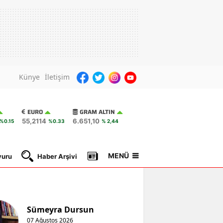
Künye
İletişim
EURO
GRAM ALTIN
55,2114
6.651,10
%0.15
%0.33
% 2,44
MENÜ
yuru
Haber Arşivi
Gazete Manşetleri
Nöbetçi Ec
Sümeyra Dursun
07 Ağustos 2026