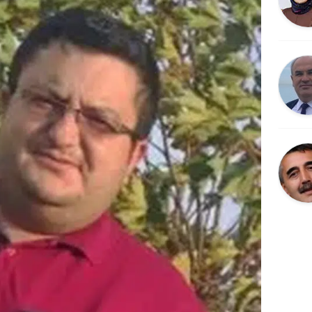
Bilecik
Bingöl
Bitlis
Bolu
Burdur
Bursa
Çanakkale
Çankırı
Çorum
Denizli
Diyarbakır