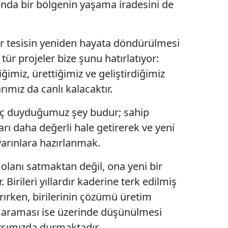
manda bir bölgenin yaşama iradesini de
Yozgat
Zonguldak
r tesisin yeniden hayata döndürülmesi
ür projeler bize şunu hatırlatıyor:
Aksaray
ğimiz, ürettiğimiz ve geliştirdiğimiz
Bayburt
ımız da canlı kalacaktır.
Karaman
yaç duyduğumuz şey budur; sahip
Kırıkkale
arı daha değerli hale getirerek ve yeni
yarınlara hazırlanmak.
Batman
olanı satmaktan değil, ona yeni bir
Şırnak
irileri yıllardır kaderine terk edilmiş
Bartın
ırırken, birilerinin çözümü üretim
Ardahan
ta araması ise üzerinde düşünülmesi
arşımızda durmaktadır.
Iğdır