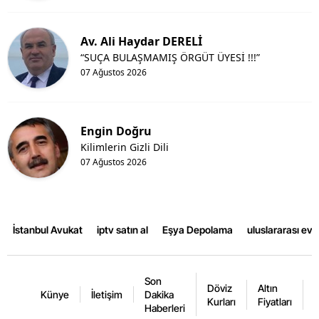
Av. Ali Haydar DERELİ
“SUÇA BULAŞMAMIŞ ÖRGÜT ÜYESİ !!!”
07 Ağustos 2026
Engin Doğru
Kilimlerin Gizli Dili
07 Ağustos 2026
İstanbul Avukat
iptv satın al
Eşya Depolama
uluslararası ev
Son
Döviz
Altın
K
Künye
İletişim
Dakika
Kurları
Fiyatları
F
Haberleri