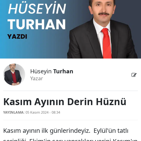
Bilecik
Bingöl
Bitlis
Bolu
Burdur
Hüseyin
Turhan
Bursa
Yazar
Çanakkale
Çankırı
Kasım Ayının Derin Hüznü
Çorum
YAYINLAMA:
05 Kasım 2024 - 08:34
Denizli
Kasım ayının ilk günlerindeyiz. Eylül'ün tatlı
Diyarbakır