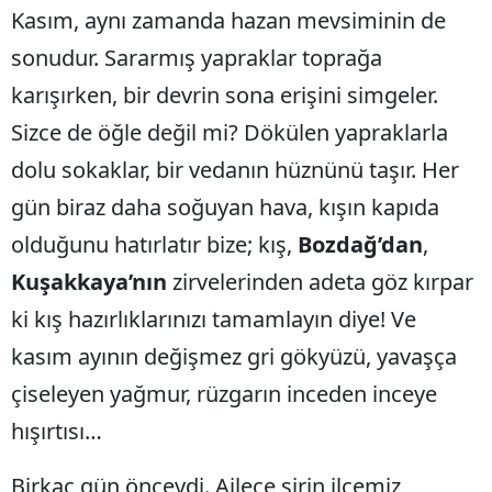
Kasım, aynı zamanda hazan mevsiminin de
Malatya
sonudur. Sararmış yapraklar toprağa
Manisa
karışırken, bir devrin sona erişini simgeler.
Kahramanmaraş
Sizce de öğle değil mi? Dökülen yapraklarla
dolu sokaklar, bir vedanın hüznünü taşır. Her
Mardin
gün biraz daha soğuyan hava, kışın kapıda
Muğla
olduğunu hatırlatır bize; kış,
Bozdağ’dan
,
Muş
Kuşakkaya’nın
zirvelerinden adeta göz kırpar
Nevşehir
ki kış hazırlıklarınızı tamamlayın diye! Ve
Niğde
kasım ayının değişmez gri gökyüzü, yavaşça
çiseleyen yağmur, rüzgarın inceden inceye
Ordu
hışırtısı…
Rize
Birkaç gün önceydi. Ailece şirin ilçemiz
Sakarya