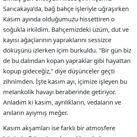
Sarıcakaya’da, bağ bahçe işleriyle uğraşırken
Samsun
Kasım ayında olduğumuzu hissettiren o
Siirt
soğukla irkildim. Bahçemizdeki üzüm, dut ve
Sinop
kayısı ağaçlarının yapraklarını sessizce
Sivas
döküşünü izlerken içim burkuldu. "Bir gün biz
de bu dalından kopan yapraklar gibi hayattan
Tekirdağ
kopup gideceğiz," diye düşünceler geçti
Tokat
zihnimden. İşte kasım ayı, içimize işleyen bu
Trabzon
melankolik havayı beraberinde getiriyor.
Tunceli
Anladım ki kasım, ayrılıkların, vedaların ve
Şanlıurfa
anıların ayıymış meğer.
Uşak
Kasım akşamları ise farklı bir atmosfere
Van