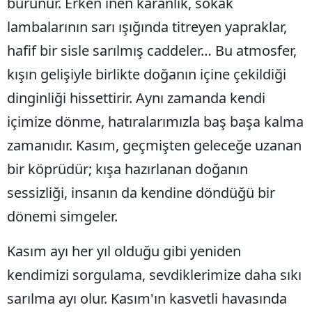
bürünür. Erken inen karanlık, sokak
lambalarının sarı ışığında titreyen yapraklar,
Yozgat
hafif bir sisle sarılmış caddeler… Bu atmosfer,
Zonguldak
kışın gelişiyle birlikte doğanın içine çekildiği
Aksaray
dinginliği hissettirir. Aynı zamanda kendi
Bayburt
içimize dönme, hatıralarımızla baş başa kalma
Karaman
zamanıdır. Kasım, geçmişten geleceğe uzanan
bir köprüdür; kışa hazırlanan doğanın
Kırıkkale
sessizliği, insanın da kendine döndüğü bir
Batman
dönemi simgeler.
Şırnak
Kasım ayı her yıl olduğu gibi yeniden
Bartın
kendimizi sorgulama, sevdiklerimize daha sıkı
Ardahan
sarılma ayı olur. Kasım'ın kasvetli havasında
Iğdır