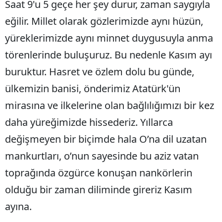
Saat 9'u 5 geçe her şey durur, zaman saygıyla
Mersin
eğilir. Millet olarak gözlerimizde aynı hüzün,
İstanbul
yüreklerimizde aynı minnet duygusuyla anma
törenlerinde buluşuruz. Bu nedenle Kasım ayı
İzmir
buruktur. Hasret ve özlem dolu bu günde,
Kars
ülkemizin banisi, önderimiz Atatürk'ün
Kastamonu
mirasına ve ilkelerine olan bağlılığımızı bir kez
Kayseri
daha yüreğimizde hissederiz. Yıllarca
Kırklareli
değişmeyen bir biçimde hala O’na dil uzatan
mankurtları, o’nun sayesinde bu aziz vatan
Kırşehir
toprağında özgürce konuşan nankörlerin
Kocaeli
olduğu bir zaman diliminde gireriz Kasım
Konya
ayına.
Kütahya