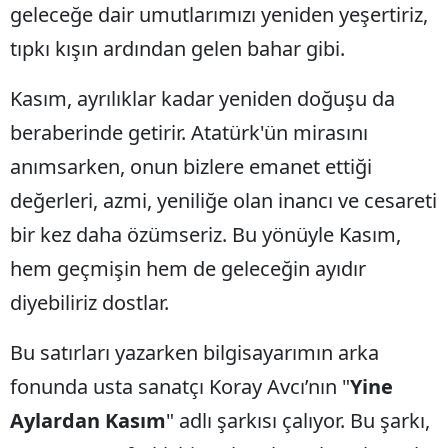
geleceğe dair umutlarımızı yeniden yeşertiriz,
Yalova
tıpkı kışın ardından gelen bahar gibi.
Karabük
Kasım, ayrılıklar kadar yeniden doğuşu da
Kilis
beraberinde getirir. Atatürk'ün mirasını
Osmaniye
anımsarken, onun bizlere emanet ettiği
değerleri, azmi, yeniliğe olan inancı ve cesareti
Düzce
bir kez daha özümseriz. Bu yönüyle Kasım,
hem geçmişin hem de geleceğin ayıdır
diyebiliriz dostlar.
Bu satırları yazarken bilgisayarımın arka
fonunda usta sanatçı Koray Avcı’nın "
Yine
Aylardan Kasım
" adlı şarkısı çalıyor. Bu şarkı,