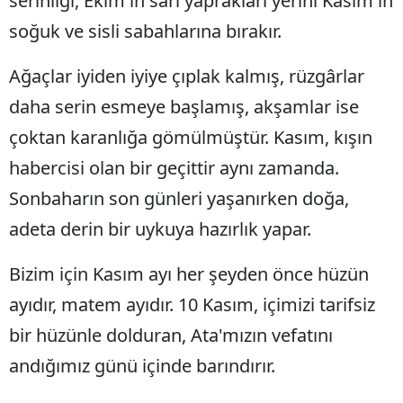
serinliği, Ekim'in sarı yaprakları yerini Kasım'ın
Edirne
soğuk ve sisli sabahlarına bırakır.
Elazığ
Ağaçlar iyiden iyiye çıplak kalmış, rüzgârlar
Erzincan
daha serin esmeye başlamış, akşamlar ise
Erzurum
çoktan karanlığa gömülmüştür. Kasım, kışın
habercisi olan bir geçittir aynı zamanda.
Eskişehir
Sonbaharın son günleri yaşanırken doğa,
Gaziantep
adeta derin bir uykuya hazırlık yapar.
Giresun
Bizim için Kasım ayı her şeyden önce hüzün
Gümüşhane
ayıdır, matem ayıdır. 10 Kasım, içimizi tarifsiz
Hakkari
bir hüzünle dolduran, Ata'mızın vefatını
Hatay
andığımız günü içinde barındırır.
Isparta