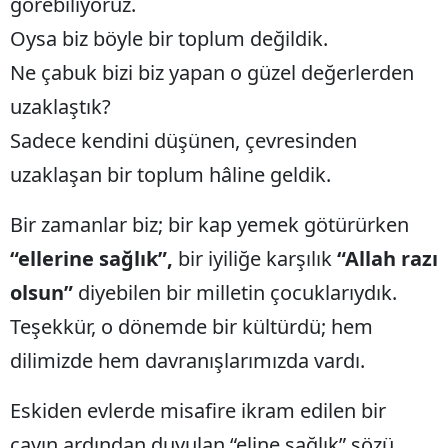
görebiliyoruz.
Malatya
Oysa biz böyle bir toplum değildik.
Ne çabuk bizi biz yapan o güzel değerlerden
Manisa
uzaklaştık?
Kahramanmaraş
Sadece kendini düşünen, çevresinden
Mardin
uzaklaşan bir toplum hâline geldik.
Muğla
Bir zamanlar biz; bir kap yemek götürürken
Muş
“ellerine sağlık”,
bir iyiliğe karşılık
“Allah razı
Nevşehir
olsun”
diyebilen bir milletin çocuklarıydık.
Niğde
Teşekkür, o dönemde bir kültürdü; hem
dilimizde hem davranışlarımızda vardı.
Ordu
Rize
Eskiden evlerde misafire ikram edilen bir
Sakarya
çayın ardından duyulan “eline sağlık” sözü,