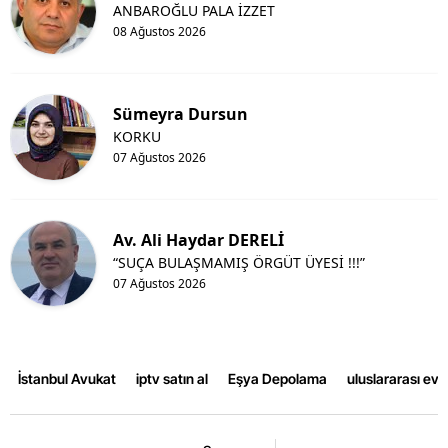
ANBAROĞLU PALA İZZET
08 Ağustos 2026
Sümeyra Dursun
KORKU
07 Ağustos 2026
Av. Ali Haydar DERELİ
“SUÇA BULAŞMAMIŞ ÖRGÜT ÜYESİ !!!”
07 Ağustos 2026
İstanbul Avukat
iptv satın al
Eşya Depolama
uluslararası ev