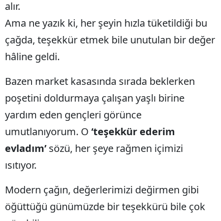
alır.
Mersin
Ama ne yazık ki, her şeyin hızla tüketildiği bu
İstanbul
çağda, teşekkür etmek bile unutulan bir değer
İzmir
hâline geldi.
Kars
Bazen market kasasında sırada beklerken
Kastamonu
poşetini doldurmaya çalışan yaşlı birine
yardım eden gençleri görünce
Kayseri
umutlanıyorum. O
‘teşekkür ederim
Kırklareli
evladım’
sözü, her şeye rağmen içimizi
Kırşehir
ısıtıyor.
Kocaeli
Modern çağın, değerlerimizi değirmen gibi
Konya
öğüttüğü günümüzde bir teşekkürü bile çok
Kütahya