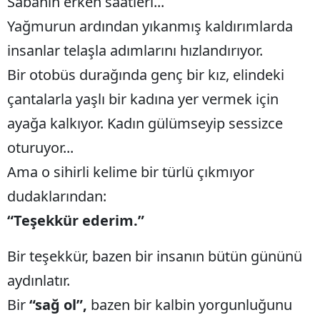
Sabahın erken saatleri...
Edirne
Yağmurun ardından yıkanmış kaldırımlarda
Elazığ
insanlar telaşla adımlarını hızlandırıyor.
Bir otobüs durağında genç bir kız, elindeki
Erzincan
çantalarla yaşlı bir kadına yer vermek için
Erzurum
ayağa kalkıyor. Kadın gülümseyip sessizce
Eskişehir
oturuyor...
Gaziantep
Ama o sihirli kelime bir türlü çıkmıyor
Giresun
dudaklarından:
“Teşekkür ederim.”
Gümüşhane
Hakkari
Bir teşekkür, bazen bir insanın bütün gününü
aydınlatır.
Hatay
Bir
“sağ ol”,
bazen bir kalbin yorgunluğunu
Isparta