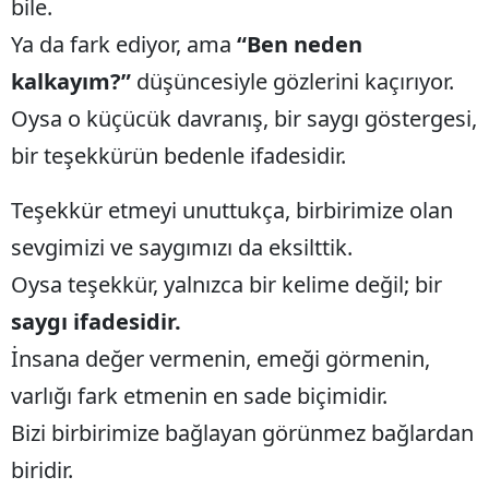
bile.
Yozgat
Ya da fark ediyor, ama
“Ben neden
kalkayım?”
düşüncesiyle gözlerini kaçırıyor.
Zonguldak
Oysa o küçücük davranış, bir saygı göstergesi,
Aksaray
bir teşekkürün bedenle ifadesidir.
Bayburt
Teşekkür etmeyi unuttukça, birbirimize olan
Karaman
sevgimizi ve saygımızı da eksilttik.
Kırıkkale
Oysa teşekkür, yalnızca bir kelime değil; bir
Batman
saygı ifadesidir.
Şırnak
İnsana değer vermenin, emeği görmenin,
varlığı fark etmenin en sade biçimidir.
Bartın
Bizi birbirimize bağlayan görünmez bağlardan
Ardahan
biridir.
Iğdır