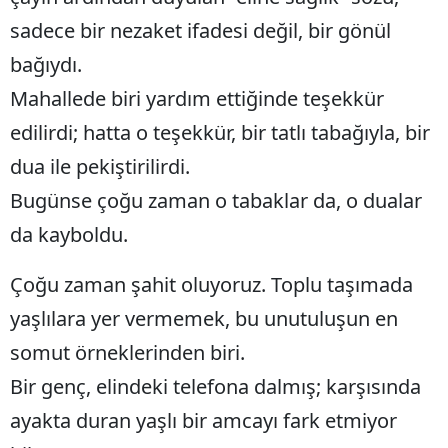
sadece bir nezaket ifadesi değil, bir gönül
Samsun
bağıydı.
Siirt
Mahallede biri yardım ettiğinde teşekkür
Sinop
edilirdi; hatta o teşekkür, bir tatlı tabağıyla, bir
Sivas
dua ile pekiştirilirdi.
Bugünse çoğu zaman o tabaklar da, o dualar
Tekirdağ
da kayboldu.
Tokat
Trabzon
Çoğu zaman şahit oluyoruz. Toplu taşımada
yaşlılara yer vermemek, bu unutuluşun en
Tunceli
somut örneklerinden biri.
Şanlıurfa
Bir genç, elindeki telefona dalmış; karşısında
Uşak
ayakta duran yaşlı bir amcayı fark etmiyor
Van