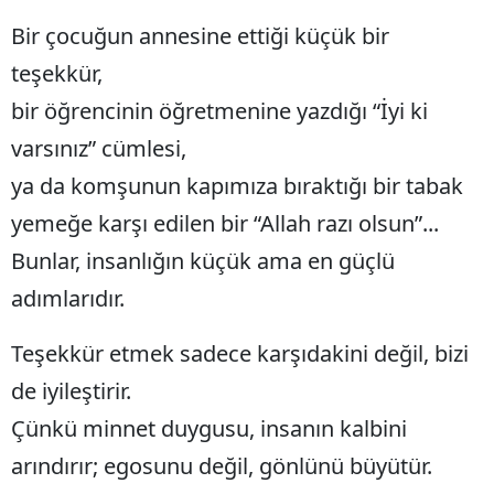
Bir çocuğun annesine ettiği küçük bir
Yalova
teşekkür,
Karabük
bir öğrencinin öğretmenine yazdığı “İyi ki
Kilis
varsınız” cümlesi,
Osmaniye
ya da komşunun kapımıza bıraktığı bir tabak
yemeğe karşı edilen bir “Allah razı olsun”...
Düzce
Bunlar, insanlığın küçük ama en güçlü
adımlarıdır.
Teşekkür etmek sadece karşıdakini değil, bizi
de iyileştirir.
Çünkü minnet duygusu, insanın kalbini
arındırır; egosunu değil, gönlünü büyütür.