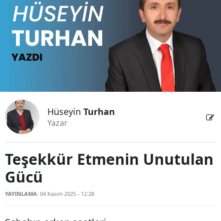
Bilecik
Bingöl
Bitlis
Bolu
Burdur
Hüseyin
Turhan
Bursa
Yazar
Çanakkale
Çankırı
Teşekkür Etmenin Unutulan
Gücü
Çorum
Denizli
YAYINLAMA:
04 Kasım 2025 - 12:28
Diyarbakır