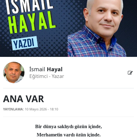
Bilecik
Bingöl
Bitlis
Bolu
Burdur
İsmail
Hayal
Bursa
Eğitimci - Yazar
Çanakkale
Çankırı
ANA VAR
Çorum
YAYINLAMA:
10 Mayıs 2026 - 18:10
Denizli
Bir dünya saklıydı gözün içinde,
Diyarbakır
Merhametin vardı özün içinde.