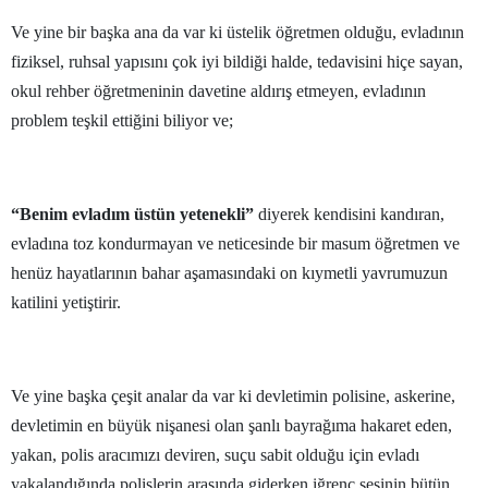
Mersin
Ve yine bir başka ana da var ki üstelik öğretmen olduğu, evladının
fiziksel, ruhsal yapısını çok iyi bildiği halde, tedavisini hiçe sayan,
İstanbul
okul rehber öğretmeninin davetine aldırış etmeyen, evladının
İzmir
problem teşkil ettiğini biliyor ve;
Kars
Kastamonu
“Benim evladım üstün yetenekli”
diyerek kendisini kandıran,
evladına toz kondurmayan ve neticesinde bir masum öğretmen ve
Kayseri
henüz hayatlarının bahar aşamasındaki on kıymetli yavrumuzun
Kırklareli
katilini yetiştirir.
Kırşehir
Kocaeli
Ve yine başka çeşit analar da var ki devletimin polisine, askerine,
devletimin en büyük nişanesi olan şanlı bayrağıma hakaret eden,
Konya
yakan, polis aracımızı deviren, suçu sabit olduğu için evladı
Kütahya
yakalandığında polislerin arasında giderken iğrenç sesinin bütün