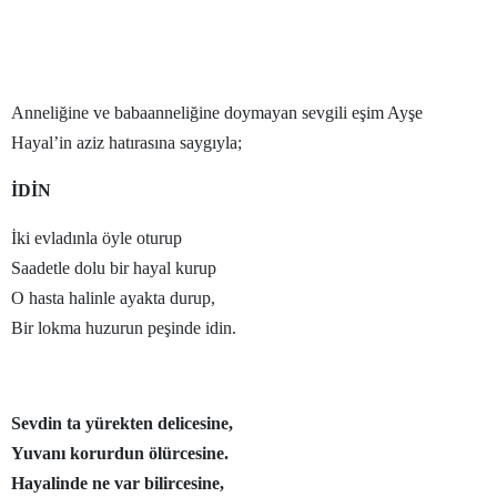
Yalova
Karabük
Anneliğine ve babaanneliğine doymayan sevgili eşim Ayşe
Kilis
Hayal’in aziz hatırasına saygıyla;
Osmaniye
İDİN
Düzce
İki evladınla öyle oturup
Saadetle dolu bir hayal kurup
O hasta halinle ayakta durup,
Bir lokma huzurun peşinde idin.
Sevdin ta yürekten delicesine,
Yuvanı korurdun ölürcesine.
Hayalinde ne var bilircesine,