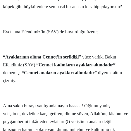
köpek gibi höykürenlere sen nasıl bir anasın ki sahip çıkıyorsun?
Samsun
Siirt
Evet, ana Efendimiz’in (SAV) de buyurduğu üzere;
Sinop
Sivas
“Ayaklarının altına Cennet’in serildiği”
yüce varlık. Bakın
Tekirdağ
Efendimiz (SAV)
“Cennet kadınların ayakları altındadır”
Tokat
dememiş;
“Cennet anaların ayakları altındadır”
diyerek altını
çizmiş.
Trabzon
Tunceli
Şanlıurfa
Ama sakın burayı yanlış anlamayın haaaaa! Oğlunu yanlış
yetiştiren, devletine karşı getiren, dinine söven, Allah’ını, kitabını ve
Uşak
peygamberini inkâr eden evlatları
(!)
yetiştiren anaları değil
Van
kursağına haramı sokmayan, dinini, milletini ve kültürünü ilk