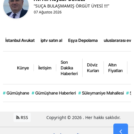
“SUÇA BULAŞMAMIŞ ÖRGÜT ÜYESİ !!!”
07 Ağustos 2026
İstanbul Avukat
iptv satın al
Eşya Depolama
uluslararası ev
Son
Döviz
Altın
K
Künye
İletişim
Dakika
Kurları
Fiyatları
F
Haberleri
#
Gümüşhane
#
Gümüşhane Haberleri
#
Süleymaniye Mahallesi
#
Şi
RSS
Copyright © 2026 . Her hakkı saklıdır.