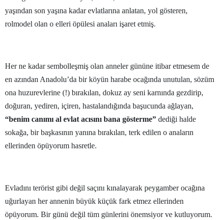
yaşından son yaşına kadar evlatlarına anlatan, yol gösteren,
Yozgat
rolmodel olan o elleri öpülesi anaları işaret etmiş.
Zonguldak
Aksaray
Her ne kadar sembolleşmiş olan anneler gününe itibar etmesem de
Bayburt
en azından Anadolu’da bir köyün harabe ocağında unutulan, sözüm
ona huzurevlerine (!) bırakılan, dokuz ay seni karnında gezdirip,
Karaman
doğuran, yediren, içiren, hastalandığında başucunda ağlayan,
Kırıkkale
“benim canımı al evlat acısını bana gösterme”
dediği halde
sokağa, bir başkasının yanına bırakılan, terk edilen o anaların
Batman
ellerinden öpüyorum hasretle.
Şırnak
Bartın
Evladını terörist gibi değil saçını kınalayarak peygamber ocağına
Ardahan
uğurlayan her annenin büyük küçük fark etmez ellerinden
öpüyorum. Bir günü değil tüm günlerini önemsiyor ve kutluyorum.
Iğdır