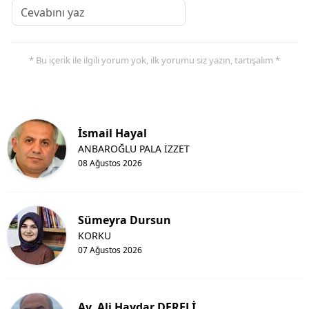
* Bu içerik ile ilgili yorum yok, ilk yorumu siz yazın, tartışalım *
İsmail Hayal
ANBAROĞLU PALA İZZET
08 Ağustos 2026
Sümeyra Dursun
KORKU
07 Ağustos 2026
Av. Ali Haydar DERELİ