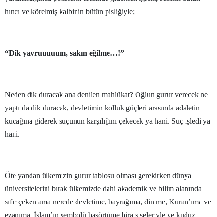
hıncı ve körelmiş kalbinin bütün pisliğiyle;
Malatya
Manisa
“Dik yavruuuuum, sakın eğilme…!”
Kahramanmaraş
Mardin
Muğla
Neden dik duracak ana denilen mahlûkat? Oğlun gurur verecek ne
yaptı da dik duracak, devletimin kolluk güçleri arasında adaletin
Muş
kucağına giderek suçunun karşılığını çekecek ya hani. Suç işledi ya
Nevşehir
hani.
Niğde
Ordu
Öte yandan ülkemizin gurur tablosu olması gerekirken dünya
üniversitelerini bırak ülkemizde dahi akademik ve bilim alanında
Rize
sıfır çeken ama nerede devletime, bayrağıma, dinime, Kuran’ıma ve
Sakarya
ezanıma, İslam’ın sembolü başörtüme bira şişeleriyle ve kuduz