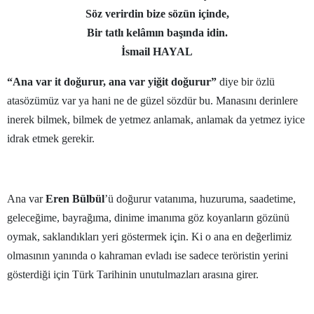
Söz verirdin bize sözün içinde,
Edirne
Bir tatlı kelâmın başında idin.
Elazığ
İsmail HAYAL
Erzincan
“Ana var it doğurur, ana var yiğit doğurur”
diye bir özlü
atasözümüz var ya hani ne de güzel sözdür bu. Manasını derinlere
Erzurum
inerek bilmek, bilmek de yetmez anlamak, anlamak da yetmez iyice
Eskişehir
idrak etmek gerekir.
Gaziantep
Giresun
Ana var
Eren Bülbül
’ü doğurur vatanıma, huzuruma, saadetime,
Gümüşhane
geleceğime, bayrağıma, dinime imanıma göz koyanların gözünü
oymak, saklandıkları yeri göstermek için. Ki o ana en değerlimiz
Hakkari
olmasının yanında o kahraman evladı ise sadece teröristin yerini
gösterdiği için Türk Tarihinin unutulmazları arasına girer.
Hatay
Isparta