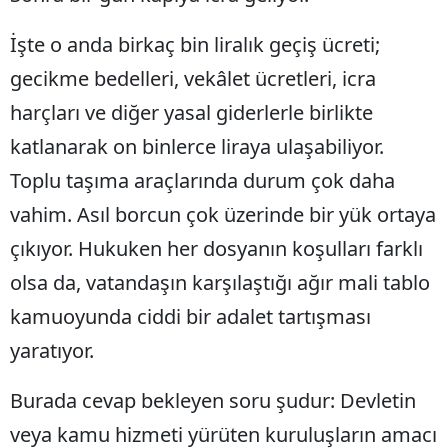
Mersin
İşte o anda birkaç bin liralık geçiş ücreti;
İstanbul
gecikme bedelleri, vekâlet ücretleri, icra
harçları ve diğer yasal giderlerle birlikte
İzmir
katlanarak on binlerce liraya ulaşabiliyor.
Kars
Toplu taşıma araçlarında durum çok daha
Kastamonu
vahim. Asıl borcun çok üzerinde bir yük ortaya
Kayseri
çıkıyor. Hukuken her dosyanın koşulları farklı
Kırklareli
olsa da, vatandaşın karşılaştığı ağır mali tablo
kamuoyunda ciddi bir adalet tartışması
Kırşehir
yaratıyor.
Kocaeli
Konya
Burada cevap bekleyen soru şudur: Devletin
veya kamu hizmeti yürüten kuruluşların amacı
Kütahya