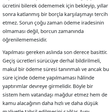
ücretini bilerek ödememek için bekleyip, yıllar
Yozgat
sonra katlanmış bir borçla karşılaşmayı tercih
Zonguldak
etmez. Sorun çoğu zaman ödeme iradesinin
Aksaray
olmaması değil, borcun zamanında
öğrenilememesidir.
Bayburt
Karaman
Yapılması gereken aslında son derece basittir.
Geçiş ücretleri sürücüye derhal bildirilmeli,
Kırıkkale
makul bir ödeme süresi tanınmalı ve ancak bu
Batman
süre içinde ödeme yapılmaması hâlinde
Şırnak
yaptırımlar devreye girmelidir. Böyle bir
Bartın
sistem hem vatandaşı mağdur etmez hem de
Ardahan
kamu alacağının daha hızlı ve daha düşük
maliyetle tahsil edilmesini sağlar. Aynı
Iğdır