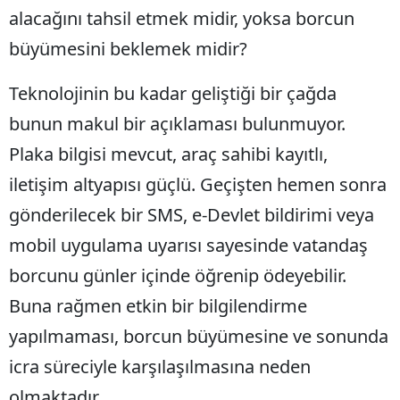
alacağını tahsil etmek midir, yoksa borcun
Malatya
büyümesini beklemek midir?
Manisa
Teknolojinin bu kadar geliştiği bir çağda
Kahramanmaraş
bunun makul bir açıklaması bulunmuyor.
Mardin
Plaka bilgisi mevcut, araç sahibi kayıtlı,
Muğla
iletişim altyapısı güçlü. Geçişten hemen sonra
Muş
gönderilecek bir SMS, e-Devlet bildirimi veya
mobil uygulama uyarısı sayesinde vatandaş
Nevşehir
borcunu günler içinde öğrenip ödeyebilir.
Niğde
Buna rağmen etkin bir bilgilendirme
Ordu
yapılmaması, borcun büyümesine ve sonunda
Rize
icra süreciyle karşılaşılmasına neden
Sakarya
olmaktadır.