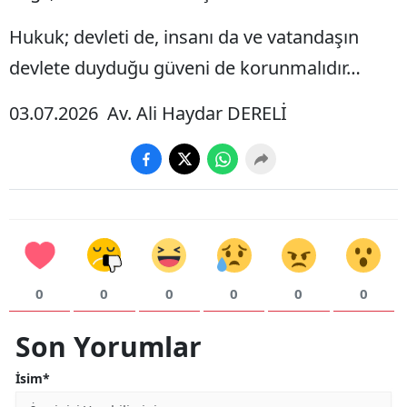
Hukuk; devleti de, insanı da ve vatandaşın
devlete duyduğu güveni de korunmalıdır…
03.07.2026 Av. Ali Haydar DERELİ
0
0
0
0
0
0
Son Yorumlar
İsim*