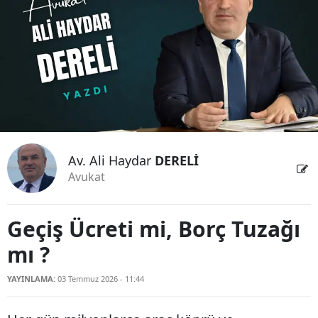
Bilecik
Bingöl
Bitlis
Bolu
Burdur
Av. Ali Haydar
DERELİ
Bursa
Avukat
Çanakkale
Çankırı
Geçiş Ücreti mi, Borç Tuzağı
mı ?
Çorum
Denizli
YAYINLAMA:
03 Temmuz 2026 - 11:44
Diyarbakır