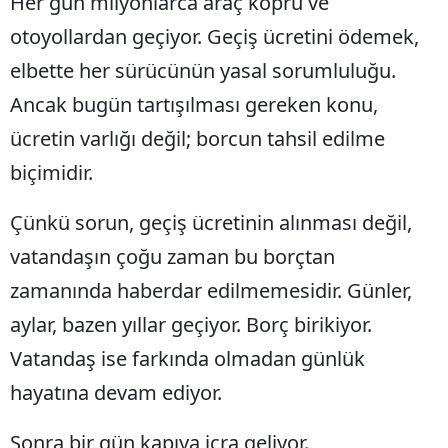
Her gün milyonlarca araç köprü ve
Edirne
otoyollardan geçiyor. Geçiş ücretini ödemek,
Elazığ
elbette her sürücünün yasal sorumluluğu.
Ancak bugün tartışılması gereken konu,
Erzincan
ücretin varlığı değil; borcun tahsil edilme
Erzurum
biçimidir.
Eskişehir
Çünkü sorun, geçiş ücretinin alınması değil,
Gaziantep
vatandaşın çoğu zaman bu borçtan
Giresun
zamanında haberdar edilmemesidir. Günler,
Gümüşhane
aylar, bazen yıllar geçiyor. Borç birikiyor.
Hakkari
Vatandaş ise farkında olmadan günlük
hayatına devam ediyor.
Hatay
Isparta
Sonra bir gün kapıya icra geliyor.