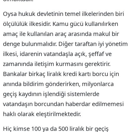
Samsun
Oysa hukuk devletinin temel ilkelerinden biri
Siirt
ölçülülük ilkesidir. Kamu gücü kullanılırken
amaç ile kullanılan araç arasında makul bir
Sinop
denge bulunmalıdır. Diğer taraftan iyi yönetim
Sivas
ilkesi, idarenin vatandaşla açık, şeffaf ve
Tekirdağ
zamanında iletişim kurmasını gerektirir.
Tokat
Bankalar birkaç liralık kredi kartı borcu için
Trabzon
anında bildirim gönderirken, milyonlarca
geçiş kaydının işlendiği sistemlerde
Tunceli
vatandaşın borcundan haberdar edilmemesi
Şanlıurfa
haklı olarak eleştirilmektedir.
Uşak
Hiç kimse 100 ya da 500 liralık bir geçiş
Van