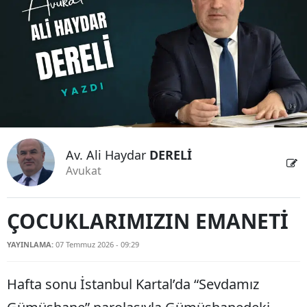
Bilecik
Bingöl
Bitlis
Bolu
Burdur
Av. Ali Haydar
DERELİ
Bursa
Avukat
Çanakkale
Çankırı
ÇOCUKLARIMIZIN EMANETİ
Çorum
YAYINLAMA:
07 Temmuz 2026 - 09:29
Denizli
Hafta sonu İstanbul Kartal’da “Sevdamız
Diyarbakır