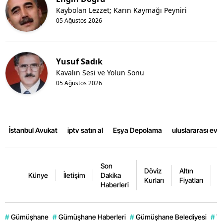
Kaybolan Lezzet; Karın Kaymağı Peyniri
05 Ağustos 2026
Yusuf Sadık
Kavalın Sesi ve Yolun Sonu
05 Ağustos 2026
İstanbul Avukat
iptv satın al
Eşya Depolama
uluslararası ev
Son
Döviz
Altın
K
Künye
İletişim
Dakika
Kurları
Fiyatları
F
Haberleri
#
Gümüşhane
#
Gümüşhane Haberleri
#
Gümüşhane Belediyesi
#
V