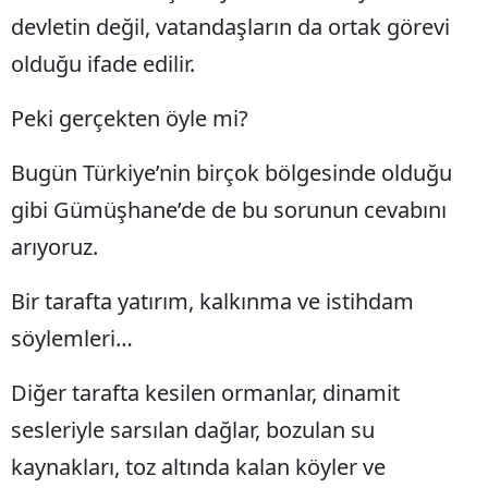
devletin değil, vatandaşların da ortak görevi
Mersin
olduğu ifade edilir.
İstanbul
Peki gerçekten öyle mi?
İzmir
Kars
Bugün Türkiye’nin birçok bölgesinde olduğu
gibi Gümüşhane’de de bu sorunun cevabını
Kastamonu
arıyoruz.
Kayseri
Bir tarafta yatırım, kalkınma ve istihdam
Kırklareli
söylemleri…
Kırşehir
Kocaeli
Diğer tarafta kesilen ormanlar, dinamit
sesleriyle sarsılan dağlar, bozulan su
Konya
kaynakları, toz altında kalan köyler ve
Kütahya