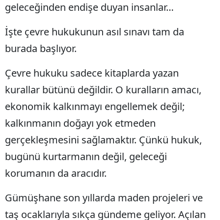
geleceğinden endişe duyan insanlar…
Malatya
İşte çevre hukukunun asıl sınavı tam da
Manisa
burada başlıyor.
Kahramanmaraş
Çevre hukuku sadece kitaplarda yazan
Mardin
kurallar bütünü değildir. O kuralların amacı,
Muğla
ekonomik kalkınmayı engellemek değil;
Muş
kalkınmanın doğayı yok etmeden
Nevşehir
gerçekleşmesini sağlamaktır. Çünkü hukuk,
bugünü kurtarmanın değil, geleceği
Niğde
korumanın da aracıdır.
Ordu
Gümüşhane son yıllarda maden projeleri ve
Rize
taş ocaklarıyla sıkça gündeme geliyor. Açılan
Sakarya