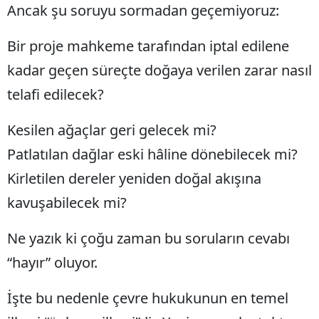
Ancak şu soruyu sormadan geçemiyoruz:
Yozgat
Bir proje mahkeme tarafından iptal edilene
Zonguldak
kadar geçen süreçte doğaya verilen zarar nasıl
Aksaray
telafi edilecek?
Bayburt
Kesilen ağaçlar geri gelecek mi?
Karaman
Patlatılan dağlar eski hâline dönebilecek mi?
Kırıkkale
Kirletilen dereler yeniden doğal akışına
kavuşabilecek mi?
Batman
Şırnak
Ne yazık ki çoğu zaman bu soruların cevabı
Bartın
“hayır” oluyor.
Ardahan
İşte bu nedenle çevre hukukunun en temel
Iğdır