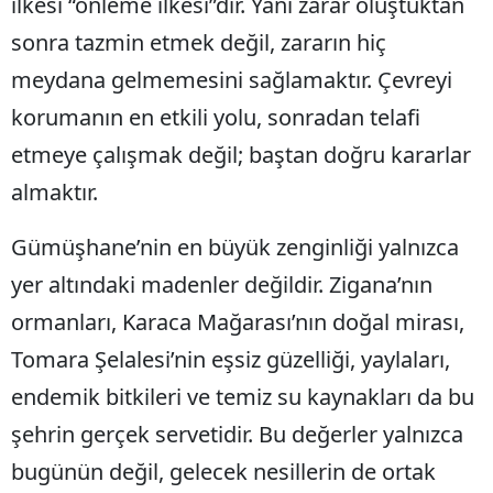
ilkesi “önleme ilkesi”dir. Yani zarar oluştuktan
sonra tazmin etmek değil, zararın hiç
Yalova
meydana gelmemesini sağlamaktır. Çevreyi
Karabük
korumanın en etkili yolu, sonradan telafi
Kilis
etmeye çalışmak değil; baştan doğru kararlar
Osmaniye
almaktır.
Düzce
Gümüşhane’nin en büyük zenginliği yalnızca
yer altındaki madenler değildir. Zigana’nın
ormanları, Karaca Mağarası’nın doğal mirası,
Tomara Şelalesi’nin eşsiz güzelliği, yaylaları,
endemik bitkileri ve temiz su kaynakları da bu
şehrin gerçek servetidir. Bu değerler yalnızca
bugünün değil, gelecek nesillerin de ortak