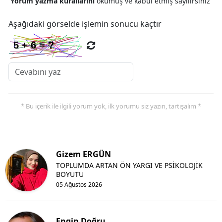
Yorum yazma kurallarını
okumuş ve kabul etmiş sayılırsınız
Aşağıdaki görselde işlemin sonucu kaçtır
* Bu içerik ile ilgili yorum yok, ilk yorumu siz yazın, tartışalım *
Gizem ERGÜN
TOPLUMDA ARTAN ÖN YARGI VE PSİKOLOJİK
BOYUTU
05 Ağustos 2026
Engin Doğru