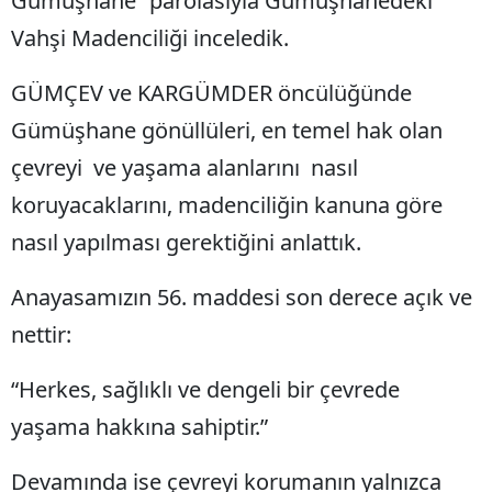
Gümüşhane” parolasıyla Gümüşhanedeki
Edirne
Vahşi Madenciliği inceledik.
Elazığ
GÜMÇEV ve KARGÜMDER öncülüğünde
Erzincan
Gümüşhane gönüllüleri, en temel hak olan
Erzurum
çevreyi ve yaşama alanlarını nasıl
koruyacaklarını, madenciliğin kanuna göre
Eskişehir
nasıl yapılması gerektiğini anlattık.
Gaziantep
Anayasamızın 56. maddesi son derece açık ve
Giresun
nettir:
Gümüşhane
“Herkes, sağlıklı ve dengeli bir çevrede
Hakkari
yaşama hakkına sahiptir.”
Hatay
Isparta
Devamında ise çevreyi korumanın yalnızca