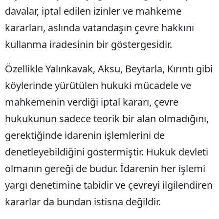
davalar, iptal edilen izinler ve mahkeme
Samsun
kararları, aslında vatandaşın çevre hakkını
Siirt
kullanma iradesinin bir göstergesidir.
Sinop
Özellikle Yalınkavak, Aksu, Beytarla, Kırıntı gibi
Sivas
köylerinde yürütülen hukuki mücadele ve
Tekirdağ
mahkemenin verdiği iptal kararı, çevre
Tokat
hukukunun sadece teorik bir alan olmadığını,
gerektiğinde idarenin işlemlerini de
Trabzon
denetleyebildiğini göstermiştir. Hukuk devleti
Tunceli
olmanın gereği de budur. İdarenin her işlemi
Şanlıurfa
yargı denetimine tabidir ve çevreyi ilgilendiren
Uşak
kararlar da bundan istisna değildir.
Van