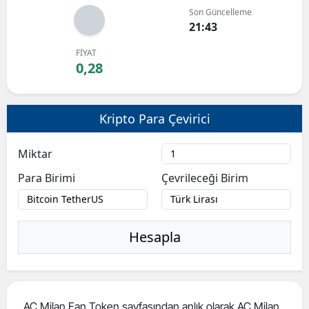
Son Güncelleme
Bilecik
21:43
Bingöl
FİYAT
0,28
Bitlis
Bolu
Kripto Para Çevirici
Burdur
Miktar
Bursa
Para Birimi
Çevrileceği Birim
Çanakkale
Çankırı
Hesapla
Çorum
Denizli
Diyarbakır
AC Milan Fan Token sayfasından anlık olarak AC Milan