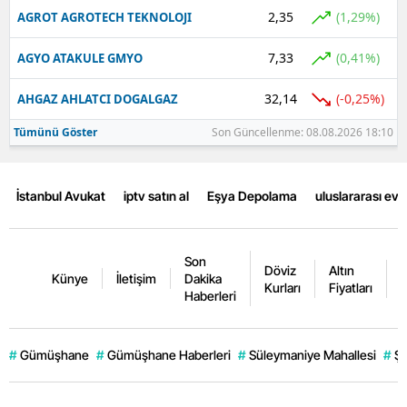
2,35
(1,29%)
AGROT AGROTECH TEKNOLOJI
7,33
(0,41%)
AGYO ATAKULE GMYO
32,14
(-0,25%)
AHGAZ AHLATCI DOGALGAZ
Tümünü Göster
Son Güncellenme: 08.08.2026 18:10
İstanbul Avukat
iptv satın al
Eşya Depolama
uluslararası ev
Son
Döviz
Altın
K
Künye
İletişim
Dakika
Kurları
Fiyatları
F
Haberleri
#
Gümüşhane
#
Gümüşhane Haberleri
#
Süleymaniye Mahallesi
#
Şi