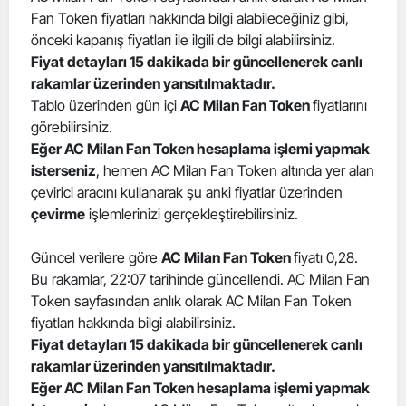
Fan Token fiyatları hakkında bilgi alabileceğiniz gibi,
Edirne
önceki kapanış fiyatları ile ilgili de bilgi alabilirsiniz.
Elazığ
Fiyat detayları 15 dakikada bir güncellenerek canlı
rakamlar üzerinden yansıtılmaktadır.
Erzincan
Tablo üzerinden gün içi
AC Milan Fan Token
fiyatlarını
görebilirsiniz.
Erzurum
Eğer AC Milan Fan Token hesaplama işlemi yapmak
isterseniz
, hemen AC Milan Fan Token altında yer alan
Eskişehir
çevirici aracını kullanarak şu anki fiyatlar üzerinden
Gaziantep
çevirme
işlemlerinizi gerçekleştirebilirsiniz.
Giresun
Güncel verilere göre
AC Milan Fan Token
fiyatı 0,28.
Bu rakamlar, 22:07 tarihinde güncellendi. AC Milan Fan
Gümüşhane
Token sayfasından anlık olarak AC Milan Fan Token
Hakkari
fiyatları hakkında bilgi alabilirsiniz.
Fiyat detayları 15 dakikada bir güncellenerek canlı
Hatay
rakamlar üzerinden yansıtılmaktadır.
Eğer AC Milan Fan Token hesaplama işlemi yapmak
Isparta