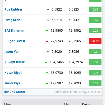
Malatya
0,5822
0,5825
Rus Rublesi
0.65
Manisa
5,0214
5,0442
İsveç Kronu
0.62
Kahramanmaraş
12,9805
12,9992
BAE Dirhemi
0.21
Mardin
27,9743
28,2565
Bulgar Levası
-0.22
Muğla
0,3020
0,3036
Japon Yeni
0.6
Muş
154,2465
154,7974
Kuveyt Dinarı
0.54
Nevşehir
13,0730
13,1095
Katar Riyali
0.36
Niğde
12,6987
12,7093
Suudi Riyali
0.22
Ordu
Tümünü Göster
Son Güncellenme: 07 Ağustos 23:50
Rize
Sakarya
Altın
Alış
Satış