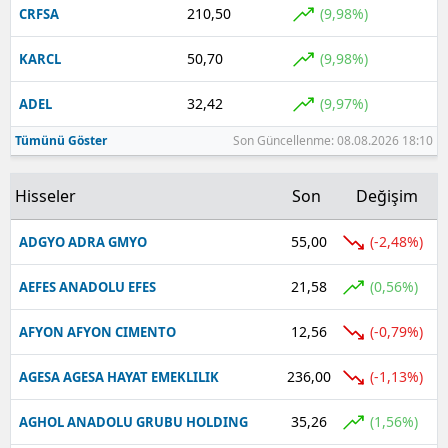
210,50
(9,98%)
CRFSA
Yalova
50,70
(9,98%)
KARCL
Karabük
32,42
(9,97%)
ADEL
Kilis
Tümünü Göster
Son Güncellenme: 08.08.2026 18:10
Osmaniye
Hisseler
Son
Değişim
Düzce
55,00
(-2,48%)
ADGYO ADRA GMYO
21,58
(0,56%)
AEFES ANADOLU EFES
12,56
(-0,79%)
AFYON AFYON CIMENTO
236,00
(-1,13%)
AGESA AGESA HAYAT EMEKLILIK
35,26
(1,56%)
AGHOL ANADOLU GRUBU HOLDING