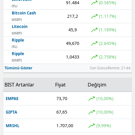
91.484
(0.585%)
(TL)
Yozgat
Bitcoin Cash
217,2
(1.117%)
(USDT)
Zonguldak
Litecoin
45,9
(1.189%)
(USDT)
Aksaray
Ripple
49,670
(2.645%)
(TL)
Bayburt
Ripple
1,0433
(2.758%)
Karaman
(USDT)
Tümünü Göster
Son Güncellenme: 21:44
Kırıkkale
BIST Artanlar
Fiyat
Değişim
Batman
Şırnak
73,70
(10,00%)
EMPAE
Bartın
67,65
(10,00%)
GIPTA
Ardahan
1.707,00
(9,99%)
MRSHL
Iğdır