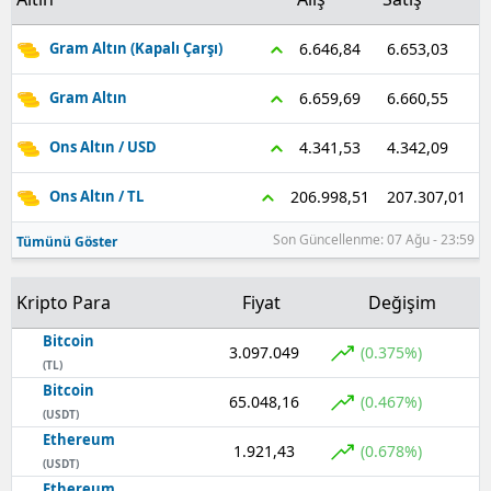
Samsun
6.653,03
6.646,84
Gram Altın (Kapalı Çarşı)
Siirt
6.660,55
6.659,69
Gram Altın
Sinop
4.342,09
4.341,53
Ons Altın / USD
Sivas
207.307,01
206.998,51
Ons Altın / TL
Tekirdağ
Son Güncellenme: 07 Ağu - 23:59
Tümünü Göster
Tokat
Kripto Para
Fiyat
Değişim
Trabzon
Bitcoin
Tunceli
3.097.049
(0.375%)
(TL)
Bitcoin
Şanlıurfa
65.048,16
(0.467%)
(USDT)
Ethereum
Uşak
1.921,43
(0.678%)
(USDT)
Van
Ethereum