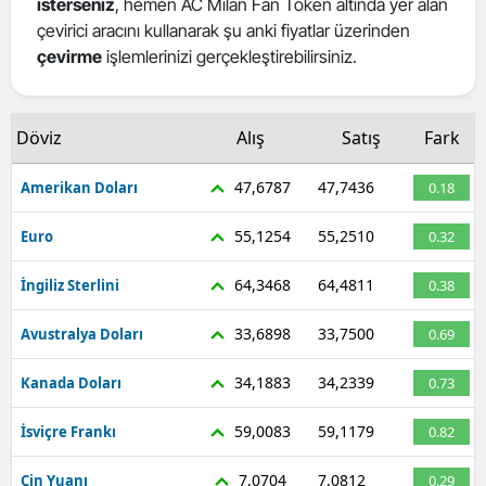
isterseniz
, hemen AC Milan Fan Token altında yer alan
Mersin
çevirici aracını kullanarak şu anki fiyatlar üzerinden
çevirme
işlemlerinizi gerçekleştirebilirsiniz.
İstanbul
İzmir
Döviz
Alış
Satış
Fark
Kars
47,6787
47,7436
Amerikan Doları
0.18
Kastamonu
55,1254
55,2510
Euro
0.32
Kayseri
64,3468
64,4811
İngiliz Sterlini
0.38
Kırklareli
33,6898
33,7500
Avustralya Doları
0.69
Kırşehir
34,1883
34,2339
Kanada Doları
0.73
Kocaeli
Konya
59,0083
59,1179
İsviçre Frankı
0.82
Kütahya
7,0704
7,0812
Çin Yuanı
0.29