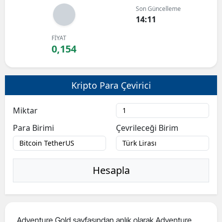
Son Güncelleme
Bilecik
14:11
Bingöl
FİYAT
0,154
Bitlis
Bolu
Kripto Para Çevirici
Burdur
Miktar
Bursa
Para Birimi
Çevrileceği Birim
Çanakkale
Çankırı
Hesapla
Çorum
Denizli
Diyarbakır
Adventure Gold sayfasından anlık olarak Adventure