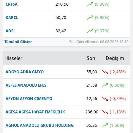
210,50
(9,98%)
CRFSA
Yalova
50,70
(9,98%)
KARCL
Karabük
32,42
(9,97%)
ADEL
Kilis
Tümünü Göster
Son Güncellenme: 08.08.2026 18:10
Osmaniye
Hisseler
Son
Değişim
Düzce
55,00
(-2,48%)
ADGYO ADRA GMYO
21,58
(0,56%)
AEFES ANADOLU EFES
12,56
(-0,79%)
AFYON AFYON CIMENTO
236,00
(-1,13%)
AGESA AGESA HAYAT EMEKLILIK
35,26
(1,56%)
AGHOL ANADOLU GRUBU HOLDING