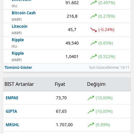
91.602
(0.497%)
(TL)
Yozgat
Bitcoin Cash
216,8
(0.278%)
(USDT)
Zonguldak
Litecoin
45,7
(-0.24%)
(USDT)
Aksaray
Ripple
49,540
(0.65%)
(TL)
Bayburt
Ripple
1,0401
(0.522%)
Karaman
(USDT)
Tümünü Göster
Son Güncellenme: 14:11
Kırıkkale
BIST Artanlar
Fiyat
Değişim
Batman
Şırnak
73,70
(10,00%)
EMPAE
Bartın
67,65
(10,00%)
GIPTA
Ardahan
1.707,00
(9,99%)
MRSHL
Iğdır