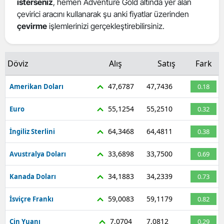
isterseniz
, hemen Adventure Gold altında yer alan
Mersin
çevirici aracını kullanarak şu anki fiyatlar üzerinden
çevirme
işlemlerinizi gerçekleştirebilirsiniz.
İstanbul
İzmir
Döviz
Alış
Satış
Fark
Kars
47,6787
47,7436
Amerikan Doları
0.18
Kastamonu
55,1254
55,2510
Euro
0.32
Kayseri
64,3468
64,4811
İngiliz Sterlini
0.38
Kırklareli
33,6898
33,7500
Avustralya Doları
0.69
Kırşehir
34,1883
34,2339
Kanada Doları
0.73
Kocaeli
Konya
59,0083
59,1179
İsviçre Frankı
0.82
Kütahya
7,0704
7,0812
Çin Yuanı
0.29