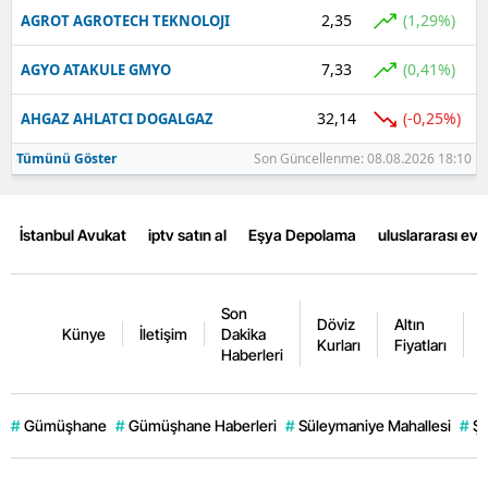
2,35
(1,29%)
AGROT AGROTECH TEKNOLOJI
7,33
(0,41%)
AGYO ATAKULE GMYO
32,14
(-0,25%)
AHGAZ AHLATCI DOGALGAZ
Tümünü Göster
Son Güncellenme: 08.08.2026 18:10
İstanbul Avukat
iptv satın al
Eşya Depolama
uluslararası ev
Son
Döviz
Altın
K
Künye
İletişim
Dakika
Kurları
Fiyatları
F
Haberleri
#
Gümüşhane
#
Gümüşhane Haberleri
#
Süleymaniye Mahallesi
#
Şi