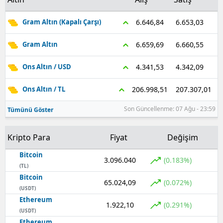
Samsun
6.653,03
6.646,84
Gram Altın (Kapalı Çarşı)
Siirt
6.660,55
6.659,69
Gram Altın
Sinop
4.342,09
4.341,53
Ons Altın / USD
Sivas
207.307,01
206.998,51
Ons Altın / TL
Tekirdağ
Son Güncellenme: 07 Ağu - 23:59
Tümünü Göster
Tokat
Kripto Para
Fiyat
Değişim
Trabzon
Bitcoin
Tunceli
3.096.040
(0.183%)
(TL)
Bitcoin
Şanlıurfa
65.024,09
(0.072%)
(USDT)
Ethereum
Uşak
1.922,10
(0.291%)
(USDT)
Van
Ethereum