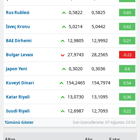
Malatya
0,5822
0,5825
Rus Rublesi
0.65
Manisa
5,0214
5,0442
İsveç Kronu
0.62
Kahramanmaraş
12,9805
12,9992
BAE Dirhemi
0.21
Mardin
27,9743
28,2565
Bulgar Levası
-0.22
Muğla
0,3020
0,3036
Japon Yeni
0.6
Muş
154,2465
154,7974
Kuveyt Dinarı
0.54
Nevşehir
13,0730
13,1095
Katar Riyali
0.36
Niğde
12,6987
12,7093
Suudi Riyali
0.22
Ordu
Tümünü Göster
Son Güncellenme: 07 Ağustos 23:50
Rize
Sakarya
Altın
Alış
Satış