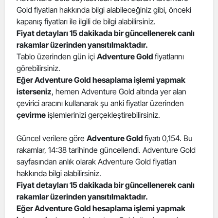
Gold fiyatları hakkında bilgi alabileceğiniz gibi, önceki
Edirne
kapanış fiyatları ile ilgili de bilgi alabilirsiniz.
Elazığ
Fiyat detayları 15 dakikada bir güncellenerek canlı
rakamlar üzerinden yansıtılmaktadır.
Erzincan
Tablo üzerinden gün içi
Adventure Gold
fiyatlarını
görebilirsiniz.
Erzurum
Eğer Adventure Gold hesaplama işlemi yapmak
isterseniz
, hemen Adventure Gold altında yer alan
Eskişehir
çevirici aracını kullanarak şu anki fiyatlar üzerinden
Gaziantep
çevirme
işlemlerinizi gerçekleştirebilirsiniz.
Giresun
Güncel verilere göre
Adventure Gold
fiyatı 0,154. Bu
rakamlar, 14:38 tarihinde güncellendi. Adventure Gold
Gümüşhane
sayfasından anlık olarak Adventure Gold fiyatları
Hakkari
hakkında bilgi alabilirsiniz.
Fiyat detayları 15 dakikada bir güncellenerek canlı
Hatay
rakamlar üzerinden yansıtılmaktadır.
Eğer Adventure Gold hesaplama işlemi yapmak
Isparta