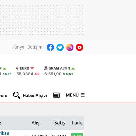
Künye
İletişim
R
EURO
GRAM ALTIN
1
55,0384
6.551,90
%0.16
%0
% 0,91
MENÜ
yuru
Haber Arşivi
Gazete Manşetleri
Nöbetçi Ec
z
Alış
Satış
Fark
ikan