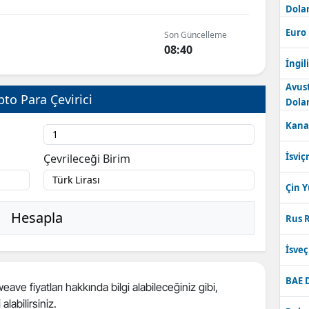
Dolar
Bilecik
Euro
Son Güncelleme
0
Bingöl
08:40
İngili
Bitlis
Avus
pto Para Çevirici
Bolu
Dolar
Kana
Burdur
Bursa
İsviç
Çevrileceği Birim
Çanakkale
Çin 
Çankırı
Hesapla
Rus R
Çorum
İsve
Denizli
BAE 
ve fiyatları hakkında bilgi alabileceğiniz gibi,
Diyarbakır
 alabilirsiniz.