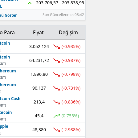
203.838,95
203.706,57
L
Son Güncellenme: 08:42
ü Göster
to Para
Fiyat
Değişim
tcoin
3.052.124
(-0.935%)
)
tcoin
64.231,72
(-0.987%)
SDT)
thereum
1.896,80
(-0.798%)
SDT)
thereum
90.137
(-0.731%)
)
tcoin Cash
213,4
(-0.836%)
SDT)
tecoin
45,4
(0.755%)
SDT)
pple
48,380
(-2.988%)
)