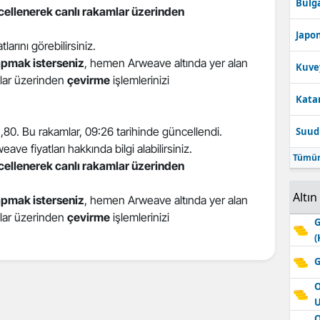
Bulga
ncellenerek canlı rakamlar üzerinden
Edirne
Japon
atlarını görebilirsiniz.
Elazığ
pmak isterseniz
, hemen Arweave altında yer alan
Kuve
Erzincan
atlar üzerinden
çevirme
işlemlerinizi
Katar
Erzurum
 1,80. Bu rakamlar, 09:26 tarihinde güncellendi.
Suudi
Eskişehir
ve fiyatları hakkında bilgi alabilirsiniz.
Tümün
Gaziantep
ncellenerek canlı rakamlar üzerinden
Giresun
Altın
pmak isterseniz
, hemen Arweave altında yer alan
atlar üzerinden
çevirme
işlemlerinizi
Gümüşhane
G
(
Hakkari
G
Hatay
O
Isparta
O