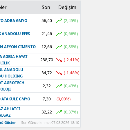
ler
Son
Değişim
56,40
(2,45%)
O ADRA GMYO
21,46
(0,66%)
S ANADOLU EFES
12,66
(0,88%)
N AFYON CIMENTO
A AGESA HAYAT
238,70
(-2,41%)
LILIK
OL ANADOLU
34,72
(-1,48%)
BU HOLDING
T AGROTECH
2,32
(0,43%)
OLOJI
7,30
(0,00%)
 ATAKULE GMYO
Z AHLATCI
32,22
(0,37%)
ALGAZ
ü Göster
Son Güncellenme: 07.08.2026 18:10