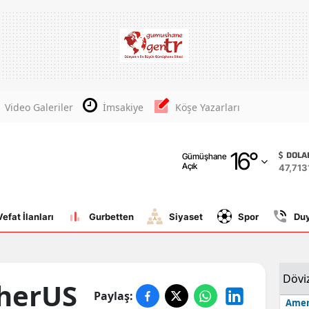
Adana
Adıyaman
Afyonkarahisar
Video Galeriler
İmsakiye
Köşe Yazarları
Ağrı
16
°
Amasya
DOLA
Gümüşhane
Açık
47,713
Ankara
Antalya
Vefat İlanları
Gurbetten
Siyaset
Spor
Du
Artvin
Aydın
Dövi
herUS
Paylaş:
Balıkesir
Amer