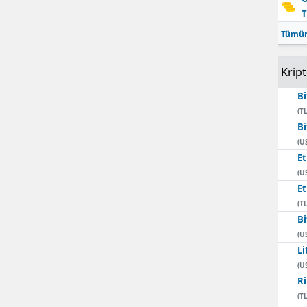
T
Mersin
Tümün
İstanbul
Krip
İzmir
Bi
Kars
(TL
Bi
Kastamonu
(U
E
Kayseri
(U
Kırklareli
E
(TL
Kırşehir
Bi
(U
Kocaeli
Li
(U
Konya
Ri
(TL
Kütahya