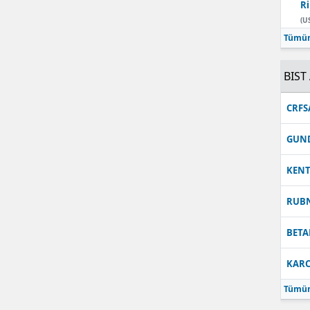
Ri
Malatya
(U
Tümün
Manisa
BIST 
Kahramanmaraş
Mardin
CRFS
Muğla
GUN
Muş
KEN
Nevşehir
RUB
Niğde
BETA
Ordu
KARC
Rize
Tümün
Sakarya