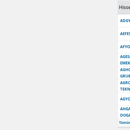
Hisse
Samsun
ADGY
Siirt
Sinop
AEFE
Sivas
AFYO
AGES
Tekirdağ
EMEK
Tokat
AGH
GRU
Trabzon
AGRO
TEKN
Tunceli
AGYO
Şanlıurfa
AHGA
DOG
Uşak
Tümün
Van