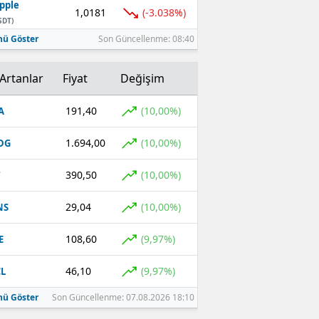
pple
1,0181
(-3.038%)
SDT)
ü Göster
Son Güncellenme: 08:40
Artanlar
Fiyat
Değişim
191,40
(10,00%)
A
1.694,00
(10,00%)
DG
390,50
(10,00%)
T
29,04
(10,00%)
NS
108,60
(9,97%)
E
46,10
(9,97%)
L
ü Göster
Son Güncellenme: 07.08.2026 18:10