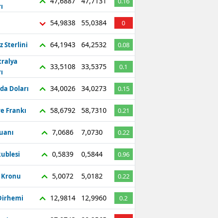
47,6887
47,7131
0.16
ı
54,9838
55,0384
0
64,1943
64,2532
z Sterlini
0.08
tralya
33,5108
33,5375
0.1
ı
34,0026
34,0273
da Doları
0.15
58,6792
58,7310
re Frankı
0.21
7,0686
7,0730
Yuanı
0.22
0,5839
0,5844
ublesi
0.96
5,0072
5,0182
ç Kronu
0.22
12,9814
12,9960
Dirhemi
0.2