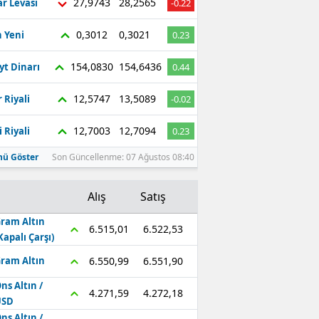
27,9743
28,2565
r Levası
-0.22
0,3012
0,3021
 Yeni
0.23
154,0830
154,6436
yt Dinarı
0.44
12,5747
13,5089
 Riyali
-0.02
12,7003
12,7094
 Riyali
0.23
ü Göster
Son Güncellenme: 07 Ağustos 08:40
Alış
Satış
ram Altın
6.522,53
6.515,01
Kapalı Çarşı)
6.551,90
6.550,99
ram Altın
ns Altın /
4.272,18
4.271,59
USD
ns Altın /