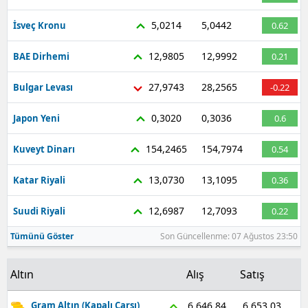
Malatya
5,0214
5,0442
İsveç Kronu
0.62
Manisa
12,9805
12,9992
BAE Dirhemi
0.21
Kahramanmaraş
27,9743
28,2565
Bulgar Levası
-0.22
Mardin
0,3020
0,3036
Japon Yeni
0.6
Muğla
154,2465
154,7974
Kuveyt Dinarı
0.54
Muş
13,0730
13,1095
Katar Riyali
0.36
Nevşehir
12,6987
12,7093
Suudi Riyali
0.22
Niğde
Tümünü Göster
Son Güncellenme: 07 Ağustos 23:50
Ordu
Altın
Alış
Satış
Rize
Sakarya
6.653,03
6.646,84
Gram Altın (Kapalı Çarşı)