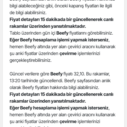
bilgi alabileceğiniz gibi, önceki kapanış fiyatları ile ilgili
Edirne
de bilgi alabilirsiniz.
Elazığ
Fiyat detayları 15 dakikada bir güncellenerek canlı
rakamlar üzerinden yansıtılmaktadır.
Erzincan
Tablo üzerinden gün içi
Beefy
fiyatlarını görebilirsiniz.
Eğer Beefy hesaplama işlemi yapmak isterseniz
,
Erzurum
hemen Beefy altında yer alan çevirici aracını kullanarak
şu anki fiyatlar üzerinden
çevirme
işlemlerinizi
Eskişehir
gerçekleştirebilirsiniz.
Gaziantep
Güncel verilere göre
Beefy
fiyatı 32,10. Bu rakamlar,
Giresun
13:20 tarihinde güncellendi. Beefy sayfasından anlık
olarak Beefy fiyatları hakkında bilgi alabilirsiniz.
Gümüşhane
Fiyat detayları 15 dakikada bir güncellenerek canlı
Hakkari
rakamlar üzerinden yansıtılmaktadır.
Eğer Beefy hesaplama işlemi yapmak isterseniz
,
Hatay
hemen Beefy altında yer alan çevirici aracını kullanarak
şu anki fiyatlar üzerinden
çevirme
işlemlerinizi
Isparta