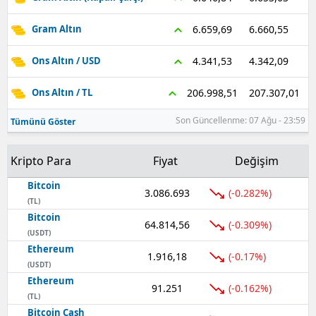
Samsun
6.660,55
6.659,69
Gram Altın
Siirt
4.342,09
4.341,53
Ons Altın / USD
Sinop
207.307,01
206.998,51
Ons Altın / TL
Sivas
Son Güncellenme: 07 Ağu - 23:59
Tümünü Göster
Tekirdağ
Kripto Para
Fiyat
Değişim
Tokat
Bitcoin
3.086.693
(-0.282%)
Trabzon
(TL)
Bitcoin
64.814,56
(-0.309%)
Tunceli
(USDT)
Ethereum
Şanlıurfa
1.916,18
(-0.17%)
(USDT)
Ethereum
Uşak
91.251
(-0.162%)
(TL)
Van
Bitcoin Cash