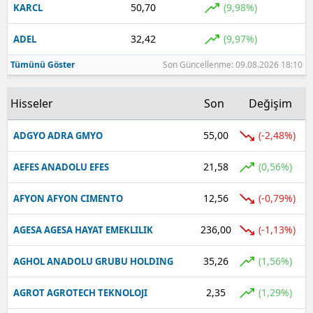
50,70
(9,98%)
KARCL
Yalova
32,42
(9,97%)
ADEL
Karabük
Tümünü Göster
Son Güncellenme: 09.08.2026 18:10
Kilis
Hisseler
Son
Değişim
Osmaniye
55,00
(-2,48%)
ADGYO ADRA GMYO
Düzce
21,58
(0,56%)
AEFES ANADOLU EFES
12,56
(-0,79%)
AFYON AFYON CIMENTO
236,00
(-1,13%)
AGESA AGESA HAYAT EMEKLILIK
35,26
(1,56%)
AGHOL ANADOLU GRUBU HOLDING
2,35
(1,29%)
AGROT AGROTECH TEKNOLOJI