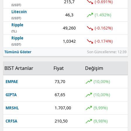
215,7
(-0.691%)
(USDT)
Yozgat
Litecoin
46,3
(1.492%)
(USDT)
Zonguldak
Ripple
49,260
(-0.162%)
(TL)
Aksaray
Ripple
1,0342
(-0.174%)
(USDT)
Bayburt
Tümünü Göster
Son Güncellenme: 12:39
Karaman
BIST Artanlar
Fiyat
Değişim
Kırıkkale
73,70
(10,00%)
EMPAE
Batman
Şırnak
67,65
(10,00%)
GIPTA
Bartın
1.707,00
(9,99%)
MRSHL
Ardahan
210,50
(9,98%)
CRFSA
Iğdır