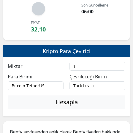
Son Güncelleme
Bilecik
06:00
Bingöl
FİYAT
32,10
Bitlis
Bolu
Kripto Para Çevirici
Burdur
Miktar
Bursa
Para Birimi
Çevrileceği Birim
Çanakkale
Çankırı
Hesapla
Çorum
Denizli
Diyarbakır
Beefy sayfasından anlık olarak Beefy fiyatları hakkında