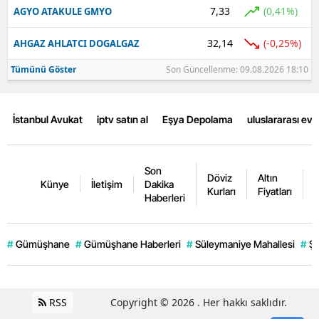
7,33
(0,41%)
AGYO ATAKULE GMYO
32,14
(-0,25%)
AHGAZ AHLATCI DOGALGAZ
Tümünü Göster
Son Güncellenme: 09.08.2026 18:10
İstanbul Avukat
iptv satın al
Eşya Depolama
uluslararası ev
Son
Döviz
Altın
K
Künye
İletişim
Dakika
Kurları
Fiyatları
F
Haberleri
#
Gümüşhane
#
Gümüşhane Haberleri
#
Süleymaniye Mahallesi
#
Şi
RSS
Copyright © 2026 . Her hakkı saklıdır.