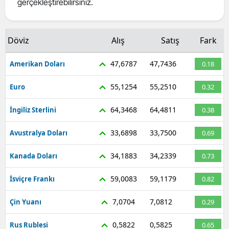
gerçekleştirebilirsiniz.
Mersin
İstanbul
Döviz
Alış
Satış
Fark
İzmir
47,6787
47,7436
Amerikan Doları
0.18
Kars
55,1254
55,2510
Euro
0.32
Kastamonu
64,3468
64,4811
İngiliz Sterlini
0.38
Kayseri
33,6898
33,7500
Avustralya Doları
0.69
Kırklareli
34,1883
34,2339
Kanada Doları
0.73
Kırşehir
59,0083
59,1179
İsviçre Frankı
0.82
Kocaeli
7,0704
7,0812
Çin Yuanı
0.29
Konya
Kütahya
0,5822
0,5825
Rus Rublesi
0.65