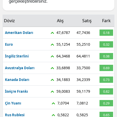
gerçekleştirebilirsiniz.
Mersin
İstanbul
Döviz
Alış
Satış
Fark
İzmir
47,6787
47,7436
Amerikan Doları
0.18
Kars
55,1254
55,2510
Euro
0.32
Kastamonu
64,3468
64,4811
İngiliz Sterlini
0.38
Kayseri
33,6898
33,7500
Avustralya Doları
0.69
Kırklareli
34,1883
34,2339
Kanada Doları
0.73
Kırşehir
59,0083
59,1179
İsviçre Frankı
0.82
Kocaeli
7,0704
7,0812
Çin Yuanı
0.29
Konya
Kütahya
0,5822
0,5825
Rus Rublesi
0.65