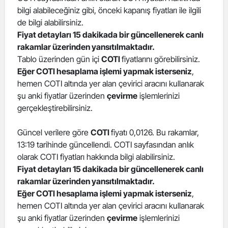
bilgi alabileceğiniz gibi, önceki kapanış fiyatları ile ilgili
Edirne
de bilgi alabilirsiniz.
Elazığ
Fiyat detayları 15 dakikada bir güncellenerek canlı
rakamlar üzerinden yansıtılmaktadır.
Erzincan
Tablo üzerinden gün içi
COTI
fiyatlarını görebilirsiniz.
Eğer COTI hesaplama işlemi yapmak isterseniz
,
Erzurum
hemen COTI altında yer alan çevirici aracını kullanarak
şu anki fiyatlar üzerinden
çevirme
işlemlerinizi
Eskişehir
gerçekleştirebilirsiniz.
Gaziantep
Güncel verilere göre
COTI
fiyatı 0,0126. Bu rakamlar,
Giresun
13:19 tarihinde güncellendi. COTI sayfasından anlık
olarak COTI fiyatları hakkında bilgi alabilirsiniz.
Gümüşhane
Fiyat detayları 15 dakikada bir güncellenerek canlı
Hakkari
rakamlar üzerinden yansıtılmaktadır.
Eğer COTI hesaplama işlemi yapmak isterseniz
,
Hatay
hemen COTI altında yer alan çevirici aracını kullanarak
şu anki fiyatlar üzerinden
çevirme
işlemlerinizi
Isparta