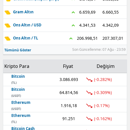
Samsun
6.660,55
6.659,69
Gram Altın
Siirt
4.342,09
4.341,53
Ons Altın / USD
Sinop
207.307,01
206.998,51
Ons Altın / TL
Sivas
Son Güncellenme: 07 Ağu - 23:59
Tümünü Göster
Tekirdağ
Kripto Para
Fiyat
Değişim
Tokat
Bitcoin
3.086.693
(-0.282%)
Trabzon
(TL)
Bitcoin
64.814,56
(-0.309%)
Tunceli
(USDT)
Ethereum
Şanlıurfa
1.916,18
(-0.17%)
(USDT)
Ethereum
Uşak
91.251
(-0.162%)
(TL)
Van
Bitcoin Cash