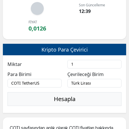
Son Güncelleme
Bilecik
12:39
Bingöl
FİYAT
0,0126
Bitlis
Bolu
Kripto Para Çevirici
Burdur
Miktar
Bursa
Para Birimi
Çevrileceği Birim
Çanakkale
Çankırı
Hesapla
Çorum
Denizli
Diyarbakır
COTI sayfasından anlık olarak COTI fiyatları hakkında