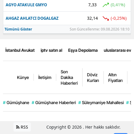
7,33
(0,41%)
AGYO ATAKULE GMYO
32,14
(-0,25%)
AHGAZ AHLATCI DOGALGAZ
Tümünü Göster
Son Güncellenme: 09.08.2026 18:10
İstanbul Avukat
iptv satın al
Eşya Depolama
uluslararası ev
Son
Döviz
Altın
K
Künye
İletişim
Dakika
Kurları
Fiyatları
F
Haberleri
#
Gümüşhane
#
Gümüşhane Haberleri
#
Süleymaniye Mahallesi
#
Şi
RSS
Copyright © 2026 . Her hakkı saklıdır.