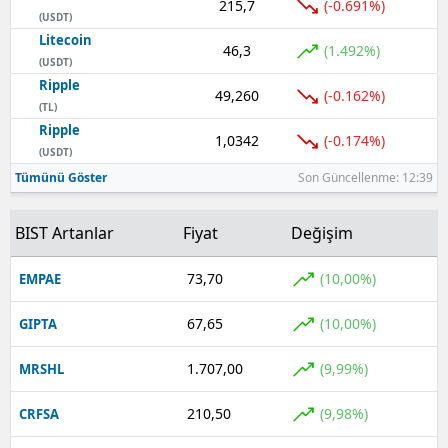
215,7
(-0.691%)
(USDT)
Yozgat
Litecoin
46,3
(1.492%)
(USDT)
Zonguldak
Ripple
49,260
(-0.162%)
(TL)
Aksaray
Ripple
1,0342
(-0.174%)
(USDT)
Bayburt
Tümünü Göster
Son Güncellenme: 12:39
Karaman
BIST Artanlar
Fiyat
Değişim
Kırıkkale
73,70
(10,00%)
EMPAE
Batman
Şırnak
67,65
(10,00%)
GIPTA
Bartın
1.707,00
(9,99%)
MRSHL
Ardahan
210,50
(9,98%)
CRFSA
Iğdır