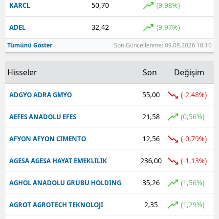
50,70
(9,98%)
KARCL
Yalova
32,42
(9,97%)
ADEL
Karabük
Tümünü Göster
Son Güncellenme: 09.08.2026 18:10
Kilis
Hisseler
Son
Değişim
Osmaniye
55,00
(-2,48%)
ADGYO ADRA GMYO
Düzce
21,58
(0,56%)
AEFES ANADOLU EFES
12,56
(-0,79%)
AFYON AFYON CIMENTO
236,00
(-1,13%)
AGESA AGESA HAYAT EMEKLILIK
35,26
(1,56%)
AGHOL ANADOLU GRUBU HOLDING
2,35
(1,29%)
AGROT AGROTECH TEKNOLOJI