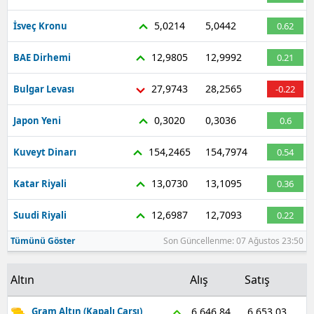
Malatya
5,0214
5,0442
İsveç Kronu
0.62
Manisa
12,9805
12,9992
BAE Dirhemi
0.21
Kahramanmaraş
27,9743
28,2565
Bulgar Levası
-0.22
Mardin
0,3020
0,3036
Japon Yeni
0.6
Muğla
154,2465
154,7974
Kuveyt Dinarı
0.54
Muş
13,0730
13,1095
Katar Riyali
0.36
Nevşehir
12,6987
12,7093
Suudi Riyali
0.22
Niğde
Tümünü Göster
Son Güncellenme: 07 Ağustos 23:50
Ordu
Altın
Alış
Satış
Rize
Sakarya
6.653,03
6.646,84
Gram Altın (Kapalı Çarşı)