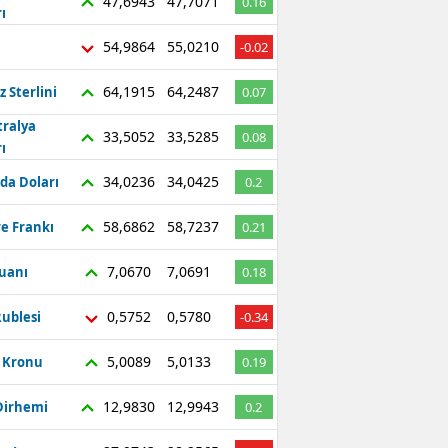
47,6943
47,7071
0.16
ı
54,9864
55,0210
-0.02
64,1915
64,2487
z Sterlini
0.07
tralya
33,5052
33,5285
0.08
ı
34,0236
34,0425
da Doları
0.2
58,6862
58,7237
re Frankı
0.21
7,0670
7,0691
Yuanı
0.18
0,5752
0,5780
ublesi
-0.34
5,0089
5,0133
ç Kronu
0.19
12,9830
12,9943
Dirhemi
0.2