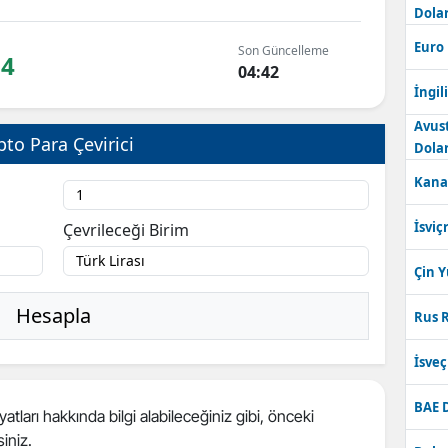
Dolar
Bilecik
Euro
Son Güncelleme
94
Bingöl
04:42
İngili
Bitlis
Avus
pto Para Çevirici
Bolu
Dolar
Kana
Burdur
Bursa
İsviç
Çevrileceği Birim
Çanakkale
Çin 
Çankırı
Hesapla
Rus R
Çorum
İsve
Denizli
BAE 
atları hakkında bilgi alabileceğiniz gibi, önceki
Diyarbakır
siniz.