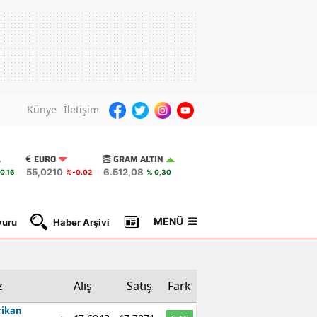
Künye
İletişim
EURO
GRAM ALTIN
55,0210
6.512,08
0.16
%-0.02
% 0,30
MENÜ
yuru
Haber Arşivi
Gazete Manşetleri
Nöbetçi Ec
z
Alış
Satış
Fark
ikan