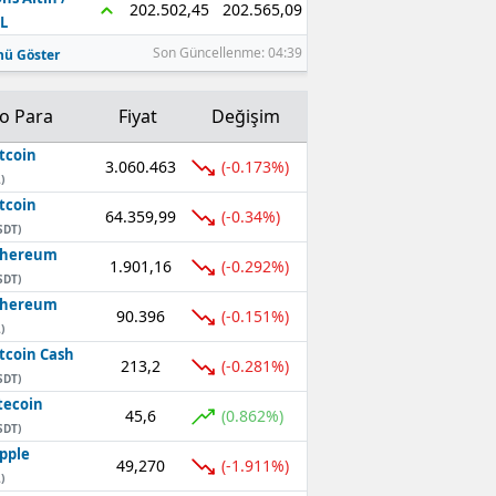
202.565,09
202.502,45
L
Son Güncellenme: 04:39
ü Göster
to Para
Fiyat
Değişim
tcoin
3.060.463
(-0.173%)
)
tcoin
64.359,99
(-0.34%)
SDT)
thereum
1.901,16
(-0.292%)
SDT)
thereum
90.396
(-0.151%)
)
tcoin Cash
213,2
(-0.281%)
SDT)
tecoin
45,6
(0.862%)
SDT)
pple
49,270
(-1.911%)
)