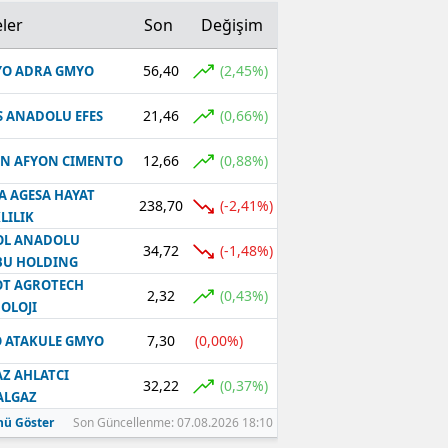
ler
Son
Değişim
56,40
(2,45%)
O ADRA GMYO
21,46
(0,66%)
S ANADOLU EFES
12,66
(0,88%)
N AFYON CIMENTO
A AGESA HAYAT
238,70
(-2,41%)
LILIK
OL ANADOLU
34,72
(-1,48%)
BU HOLDING
T AGROTECH
2,32
(0,43%)
OLOJI
7,30
(0,00%)
 ATAKULE GMYO
Z AHLATCI
32,22
(0,37%)
ALGAZ
ü Göster
Son Güncellenme: 07.08.2026 18:10