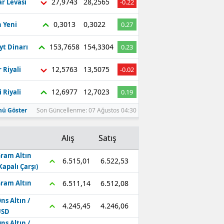
27,9743
28,2565
r Levası
-0.22
0,3013
0,3022
 Yeni
0.27
153,7658
154,3304
yt Dinarı
0.23
12,5763
13,5075
 Riyali
-0.02
12,6977
12,7023
 Riyali
0.19
ü Göster
Son Güncellenme: 07 Ağustos 04:30
Alış
Satış
ram Altın
6.522,53
6.515,01
Kapalı Çarşı)
6.512,08
6.511,14
ram Altın
ns Altın /
4.246,06
4.245,45
USD
ns Altın /