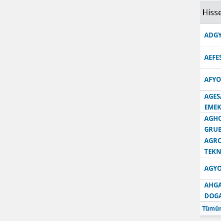
Hisse
Samsun
ADGY
Siirt
Sinop
AEFE
Sivas
AFYO
AGES
Tekirdağ
EMEK
Tokat
AGH
GRU
Trabzon
AGRO
TEKN
Tunceli
AGYO
Şanlıurfa
AHGA
DOG
Uşak
Tümün
Van