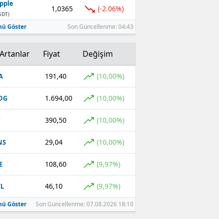
pple
1,0365
(-2.06%)
SDT)
ü Göster
Son Güncellenme: 04:43
Artanlar
Fiyat
Değişim
191,40
(10,00%)
A
1.694,00
(10,00%)
DG
390,50
(10,00%)
T
29,04
(10,00%)
NS
108,60
(9,97%)
E
46,10
(9,97%)
L
ü Göster
Son Güncellenme: 07.08.2026 18:10