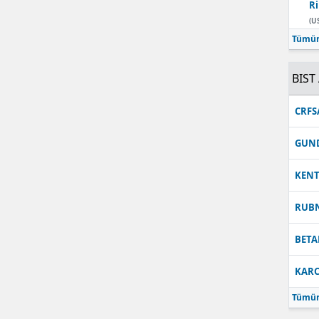
Ri
Malatya
(U
Tümün
Manisa
BIST 
Kahramanmaraş
Mardin
CRFS
Muğla
GUN
Muş
KEN
Nevşehir
RUB
Niğde
BETA
Ordu
KARC
Rize
Tümün
Sakarya