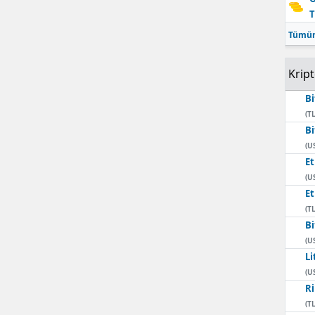
T
Mersin
Tümün
İstanbul
Krip
İzmir
Bi
Kars
(TL
Bi
Kastamonu
(U
E
Kayseri
(U
Kırklareli
E
(TL
Kırşehir
Bi
(U
Kocaeli
Li
(U
Konya
Ri
(TL
Kütahya