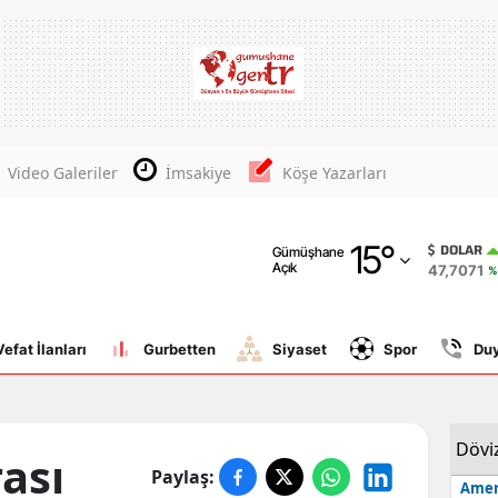
Adana
Adıyaman
Afyonkarahisar
Video Galeriler
İmsakiye
Köşe Yazarları
Ağrı
15
°
Amasya
DOLAR
Gümüşhane
Açık
47,7071
%
Ankara
Antalya
Vefat İlanları
Gurbetten
Siyaset
Spor
Du
Artvin
Aydın
Dövi
ası
Paylaş:
Balıkesir
Amer