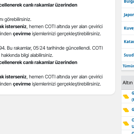
Bulga
ncellenerek canlı rakamlar üzerinden
Edirne
Japon
ını görebilirsiniz.
Elazığ
k isterseniz
, hemen COTI altında yer alan çevirici
Kuve
Erzincan
erinden
çevirme
işlemlerinizi gerçekleştirebilirsiniz.
Katar
Erzurum
694. Bu rakamlar, 05:24 tarihinde güncellendi. COTI
hakkında bilgi alabilirsiniz.
Suudi
Eskişehir
ncellenerek canlı rakamlar üzerinden
Tümün
Gaziantep
k isterseniz
, hemen COTI altında yer alan çevirici
Giresun
Altın
erinden
çevirme
işlemlerinizi gerçekleştirebilirsiniz.
Gümüşhane
G
(
Hakkari
G
Hatay
O
Isparta
O