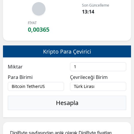
Son Güncelleme
Bilecik
13:14
Bingöl
FİYAT
0,00365
Bitlis
Bolu
Kripto Para Çevirici
Burdur
Miktar
Bursa
Para Birimi
Çevrileceği Birim
Çanakkale
Çankırı
Hesapla
Çorum
Denizli
Diyarbakır
DigiByte sayfasından anlık olarak DigiByte fiyatları