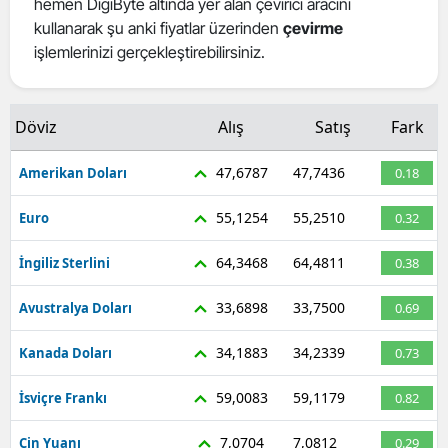
hemen DigiByte altında yer alan çevirici aracını
Mersin
kullanarak şu anki fiyatlar üzerinden
çevirme
işlemlerinizi gerçekleştirebilirsiniz.
İstanbul
İzmir
Döviz
Alış
Satış
Fark
Kars
47,6787
47,7436
Amerikan Doları
0.18
Kastamonu
55,1254
55,2510
Euro
0.32
Kayseri
64,3468
64,4811
İngiliz Sterlini
0.38
Kırklareli
33,6898
33,7500
Avustralya Doları
0.69
Kırşehir
34,1883
34,2339
Kanada Doları
0.73
Kocaeli
Konya
59,0083
59,1179
İsviçre Frankı
0.82
Kütahya
7,0704
7,0812
Çin Yuanı
0.29