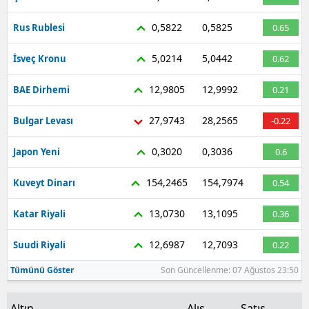
Malatya
0,5822
0,5825
Rus Rublesi
0.65
Manisa
5,0214
5,0442
İsveç Kronu
0.62
Kahramanmaraş
12,9805
12,9992
BAE Dirhemi
0.21
Mardin
27,9743
28,2565
Bulgar Levası
-0.22
Muğla
0,3020
0,3036
Japon Yeni
0.6
Muş
154,2465
154,7974
Kuveyt Dinarı
0.54
Nevşehir
13,0730
13,1095
Katar Riyali
0.36
Niğde
12,6987
12,7093
Suudi Riyali
0.22
Ordu
Tümünü Göster
Son Güncellenme: 07 Ağustos 23:50
Rize
Sakarya
Altın
Alış
Satış