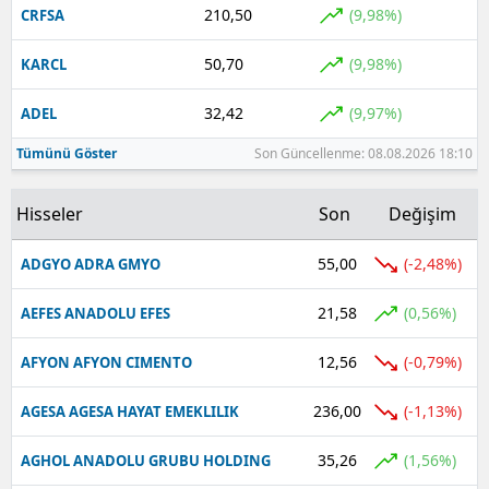
210,50
(9,98%)
CRFSA
Yalova
50,70
(9,98%)
KARCL
Karabük
32,42
(9,97%)
ADEL
Kilis
Tümünü Göster
Son Güncellenme: 08.08.2026 18:10
Osmaniye
Hisseler
Son
Değişim
Düzce
55,00
(-2,48%)
ADGYO ADRA GMYO
21,58
(0,56%)
AEFES ANADOLU EFES
12,56
(-0,79%)
AFYON AFYON CIMENTO
236,00
(-1,13%)
AGESA AGESA HAYAT EMEKLILIK
35,26
(1,56%)
AGHOL ANADOLU GRUBU HOLDING