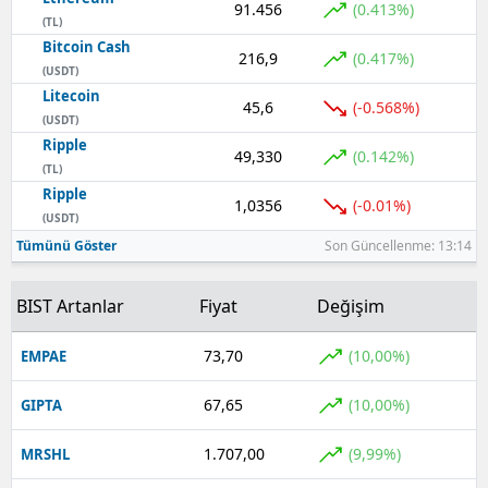
91.456
(0.413%)
(TL)
Yozgat
Bitcoin Cash
216,9
(0.417%)
(USDT)
Zonguldak
Litecoin
45,6
(-0.568%)
(USDT)
Aksaray
Ripple
49,330
(0.142%)
(TL)
Bayburt
Ripple
1,0356
(-0.01%)
Karaman
(USDT)
Tümünü Göster
Son Güncellenme: 13:14
Kırıkkale
BIST Artanlar
Fiyat
Değişim
Batman
Şırnak
73,70
(10,00%)
EMPAE
Bartın
67,65
(10,00%)
GIPTA
Ardahan
1.707,00
(9,99%)
MRSHL
Iğdır