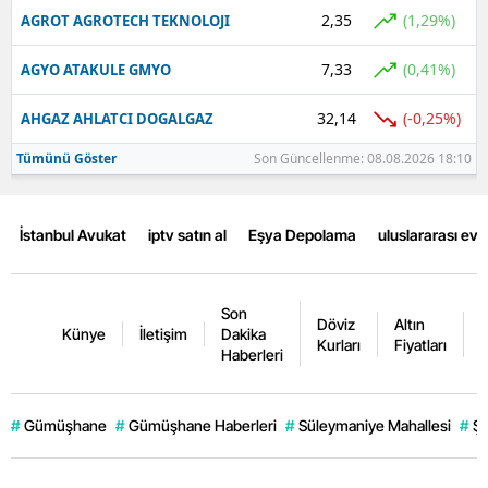
2,35
(1,29%)
AGROT AGROTECH TEKNOLOJI
7,33
(0,41%)
AGYO ATAKULE GMYO
32,14
(-0,25%)
AHGAZ AHLATCI DOGALGAZ
Tümünü Göster
Son Güncellenme: 08.08.2026 18:10
İstanbul Avukat
iptv satın al
Eşya Depolama
uluslararası ev
Son
Döviz
Altın
K
Künye
İletişim
Dakika
Kurları
Fiyatları
F
Haberleri
#
Gümüşhane
#
Gümüşhane Haberleri
#
Süleymaniye Mahallesi
#
Şi