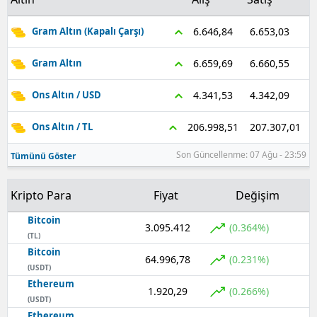
Samsun
6.653,03
6.646,84
Gram Altın (Kapalı Çarşı)
Siirt
6.660,55
6.659,69
Gram Altın
Sinop
4.342,09
4.341,53
Ons Altın / USD
Sivas
207.307,01
206.998,51
Ons Altın / TL
Tekirdağ
Son Güncellenme: 07 Ağu - 23:59
Tümünü Göster
Tokat
Kripto Para
Fiyat
Değişim
Trabzon
Bitcoin
Tunceli
3.095.412
(0.364%)
(TL)
Bitcoin
Şanlıurfa
64.996,78
(0.231%)
(USDT)
Ethereum
Uşak
1.920,29
(0.266%)
(USDT)
Van
Ethereum