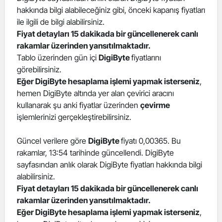
hakkında bilgi alabileceğiniz gibi, önceki kapanış fiyatları
Edirne
ile ilgili de bilgi alabilirsiniz.
Elazığ
Fiyat detayları 15 dakikada bir güncellenerek canlı
rakamlar üzerinden yansıtılmaktadır.
Erzincan
Tablo üzerinden gün içi
DigiByte
fiyatlarını
görebilirsiniz.
Erzurum
Eğer DigiByte hesaplama işlemi yapmak isterseniz
,
hemen DigiByte altında yer alan çevirici aracını
Eskişehir
kullanarak şu anki fiyatlar üzerinden
çevirme
Gaziantep
işlemlerinizi gerçekleştirebilirsiniz.
Giresun
Güncel verilere göre
DigiByte
fiyatı 0,00365. Bu
rakamlar, 13:54 tarihinde güncellendi. DigiByte
Gümüşhane
sayfasından anlık olarak DigiByte fiyatları hakkında bilgi
Hakkari
alabilirsiniz.
Fiyat detayları 15 dakikada bir güncellenerek canlı
Hatay
rakamlar üzerinden yansıtılmaktadır.
Eğer DigiByte hesaplama işlemi yapmak isterseniz
,
Isparta