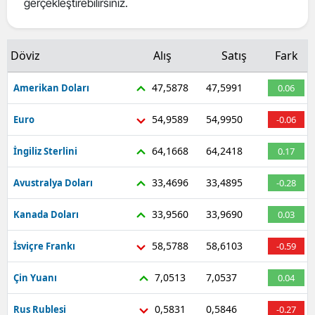
gerçekleştirebilirsiniz.
Mersin
İstanbul
Döviz
Alış
Satış
Fark
İzmir
47,5878
47,5991
Amerikan Doları
0.06
Kars
54,9589
54,9950
Euro
-0.06
Kastamonu
64,1668
64,2418
İngiliz Sterlini
0.17
Kayseri
33,4696
33,4895
Avustralya Doları
-0.28
Kırklareli
33,9560
33,9690
Kanada Doları
0.03
Kırşehir
58,5788
58,6103
İsviçre Frankı
-0.59
Kocaeli
7,0513
7,0537
Çin Yuanı
0.04
Konya
Kütahya
0,5831
0,5846
Rus Rublesi
-0.27