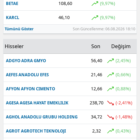
108,60
(9,97%)
BETAE
Yalova
46,10
(9,97%)
KARCL
Karabük
Tümünü Göster
Son Güncellenme: 06.08.2026 18:10
Kilis
Hisseler
Son
Değişim
Osmaniye
56,40
(2,45%)
ADGYO ADRA GMYO
Düzce
21,46
(0,66%)
AEFES ANADOLU EFES
12,66
(0,88%)
AFYON AFYON CIMENTO
238,70
(-2,41%)
AGESA AGESA HAYAT EMEKLILIK
34,72
(-1,48%)
AGHOL ANADOLU GRUBU HOLDING
2,32
(0,43%)
AGROT AGROTECH TEKNOLOJI