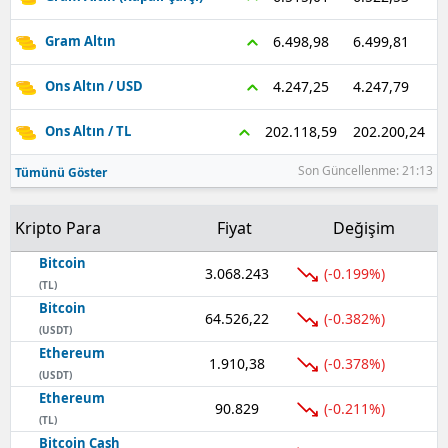
Samsun
6.499,81
6.498,98
Gram Altın
Siirt
4.247,79
4.247,25
Ons Altın / USD
Sinop
202.200,24
202.118,59
Ons Altın / TL
Sivas
Son Güncellenme: 21:13
Tümünü Göster
Tekirdağ
Kripto Para
Fiyat
Değişim
Tokat
Bitcoin
3.068.243
(-0.199%)
Trabzon
(TL)
Bitcoin
64.526,22
(-0.382%)
Tunceli
(USDT)
Ethereum
Şanlıurfa
1.910,38
(-0.378%)
(USDT)
Ethereum
Uşak
90.829
(-0.211%)
(TL)
Van
Bitcoin Cash