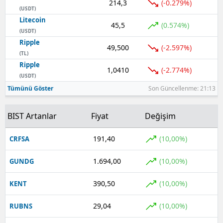
214,3
(-0.279%)
(USDT)
Yozgat
Litecoin
45,5
(0.574%)
(USDT)
Zonguldak
Ripple
49,500
(-2.597%)
(TL)
Aksaray
Ripple
1,0410
(-2.774%)
(USDT)
Bayburt
Tümünü Göster
Son Güncellenme: 21:13
Karaman
BIST Artanlar
Fiyat
Değişim
Kırıkkale
191,40
(10,00%)
CRFSA
Batman
Şırnak
1.694,00
(10,00%)
GUNDG
Bartın
390,50
(10,00%)
KENT
Ardahan
29,04
(10,00%)
RUBNS
Iğdır