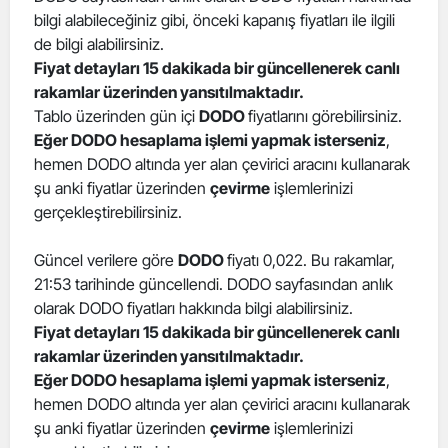
bilgi alabileceğiniz gibi, önceki kapanış fiyatları ile ilgili
Edirne
de bilgi alabilirsiniz.
Elazığ
Fiyat detayları 15 dakikada bir güncellenerek canlı
rakamlar üzerinden yansıtılmaktadır.
Erzincan
Tablo üzerinden gün içi
DODO
fiyatlarını görebilirsiniz.
Eğer DODO hesaplama işlemi yapmak isterseniz
,
Erzurum
hemen DODO altında yer alan çevirici aracını kullanarak
şu anki fiyatlar üzerinden
çevirme
işlemlerinizi
Eskişehir
gerçekleştirebilirsiniz.
Gaziantep
Güncel verilere göre
DODO
fiyatı 0,022. Bu rakamlar,
Giresun
21:53 tarihinde güncellendi. DODO sayfasından anlık
olarak DODO fiyatları hakkında bilgi alabilirsiniz.
Gümüşhane
Fiyat detayları 15 dakikada bir güncellenerek canlı
Hakkari
rakamlar üzerinden yansıtılmaktadır.
Eğer DODO hesaplama işlemi yapmak isterseniz
,
Hatay
hemen DODO altında yer alan çevirici aracını kullanarak
şu anki fiyatlar üzerinden
çevirme
işlemlerinizi
Isparta