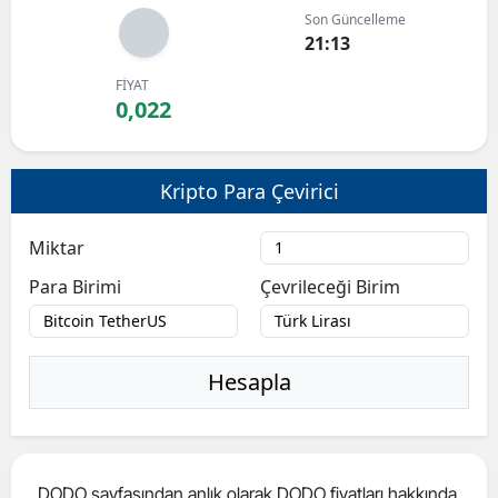
Son Güncelleme
Bilecik
21:13
Bingöl
FİYAT
0,022
Bitlis
Bolu
Kripto Para Çevirici
Burdur
Miktar
Bursa
Para Birimi
Çevrileceği Birim
Çanakkale
Çankırı
Hesapla
Çorum
Denizli
Diyarbakır
DODO sayfasından anlık olarak DODO fiyatları hakkında