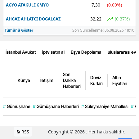
7,30
(0,00%)
AGYO ATAKULE GMYO
32,22
(0,37%)
AHGAZ AHLATCI DOGALGAZ
Tümünü Göster
Son Güncellenme: 06.08.2026 18:10
İstanbul Avukat
iptv satın al
Eşya Depolama
uluslararası ev
Son
Döviz
Altın
K
Künye
İletişim
Dakika
Kurları
Fiyatları
F
Haberleri
#
Gümüşhane
#
Gümüşhane Haberleri
#
Süleymaniye Mahallesi
#
Ve
RSS
Copyright © 2026 . Her hakkı saklıdır.