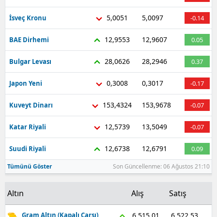
Malatya
5,0051
5,0097
İsveç Kronu
-0.14
Manisa
12,9553
12,9607
BAE Dirhemi
0.05
Kahramanmaraş
28,0626
28,2946
Bulgar Levası
0.37
Mardin
0,3008
0,3017
Japon Yeni
-0.17
Muğla
153,4324
153,9678
Kuveyt Dinarı
-0.07
Muş
12,5739
13,5049
Katar Riyali
-0.07
Nevşehir
12,6738
12,6791
Suudi Riyali
0.09
Niğde
Tümünü Göster
Son Güncellenme: 06 Ağustos 21:10
Ordu
Altın
Alış
Satış
Rize
Sakarya
6.522,53
6.515,01
Gram Altın (Kapalı Çarşı)