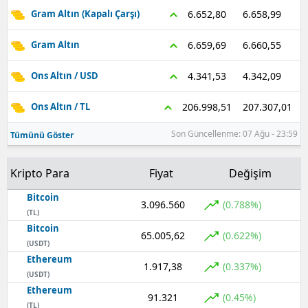
6.658,99
6.652,80
Gram Altın (Kapalı Çarşı)
Samsun
6.660,55
6.659,69
Gram Altın
Siirt
4.342,09
4.341,53
Ons Altın / USD
Sinop
207.307,01
206.998,51
Ons Altın / TL
Sivas
Son Güncellenme: 07 Ağu - 23:59
Tekirdağ
Tümünü Göster
Tokat
Kripto Para
Fiyat
Değişim
Trabzon
Bitcoin
3.096.560
(0.788%)
(TL)
Tunceli
Bitcoin
65.005,62
(0.622%)
(USDT)
Şanlıurfa
Ethereum
1.917,38
(0.337%)
(USDT)
Uşak
Ethereum
91.321
(0.45%)
Van
(TL)