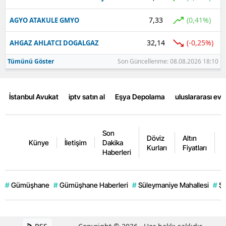
7,33
(0,41%)
AGYO ATAKULE GMYO
32,14
(-0,25%)
AHGAZ AHLATCI DOGALGAZ
Tümünü Göster
Son Güncellenme: 08.08.2026 18:10
İstanbul Avukat
iptv satın al
Eşya Depolama
uluslararası ev
Son
Döviz
Altın
K
Künye
İletişim
Dakika
Kurları
Fiyatları
F
Haberleri
#
Gümüşhane
#
Gümüşhane Haberleri
#
Süleymaniye Mahallesi
#
Şi