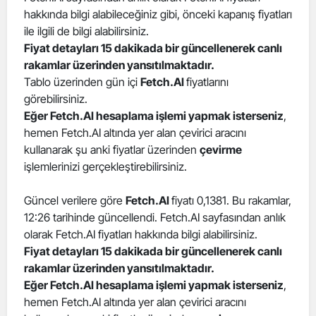
hakkında bilgi alabileceğiniz gibi, önceki kapanış fiyatları
Edirne
ile ilgili de bilgi alabilirsiniz.
Elazığ
Fiyat detayları 15 dakikada bir güncellenerek canlı
rakamlar üzerinden yansıtılmaktadır.
Erzincan
Tablo üzerinden gün içi
Fetch.AI
fiyatlarını
görebilirsiniz.
Erzurum
Eğer Fetch.AI hesaplama işlemi yapmak isterseniz
,
hemen Fetch.AI altında yer alan çevirici aracını
Eskişehir
kullanarak şu anki fiyatlar üzerinden
çevirme
Gaziantep
işlemlerinizi gerçekleştirebilirsiniz.
Giresun
Güncel verilere göre
Fetch.AI
fiyatı 0,1381. Bu rakamlar,
12:26 tarihinde güncellendi. Fetch.AI sayfasından anlık
Gümüşhane
olarak Fetch.AI fiyatları hakkında bilgi alabilirsiniz.
Hakkari
Fiyat detayları 15 dakikada bir güncellenerek canlı
rakamlar üzerinden yansıtılmaktadır.
Hatay
Eğer Fetch.AI hesaplama işlemi yapmak isterseniz
,
hemen Fetch.AI altında yer alan çevirici aracını
Isparta