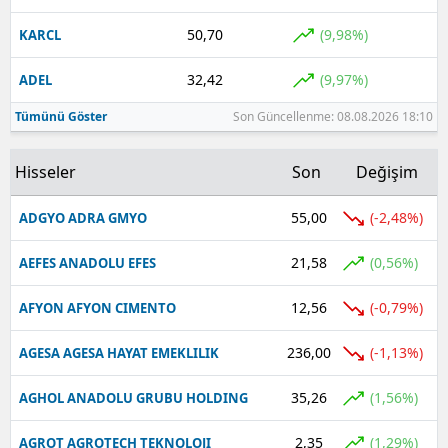
50,70
(9,98%)
KARCL
Yalova
32,42
(9,97%)
Karabük
ADEL
Tümünü Göster
Son Güncellenme: 08.08.2026 18:10
Kilis
Osmaniye
Hisseler
Son
Değişim
Düzce
55,00
(-2,48%)
ADGYO ADRA GMYO
21,58
(0,56%)
AEFES ANADOLU EFES
12,56
(-0,79%)
AFYON AFYON CIMENTO
236,00
(-1,13%)
AGESA AGESA HAYAT EMEKLILIK
35,26
(1,56%)
AGHOL ANADOLU GRUBU HOLDING
2,35
(1,29%)
AGROT AGROTECH TEKNOLOJI