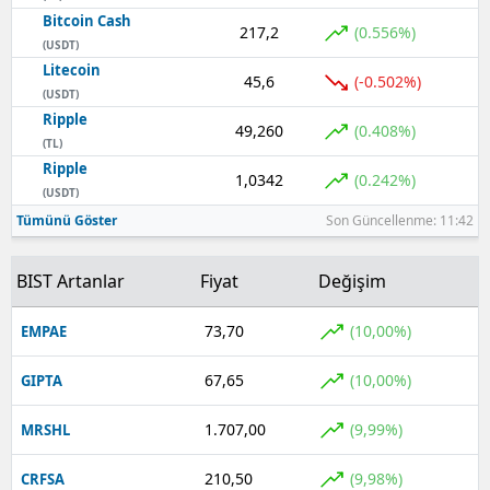
Bitcoin Cash
217,2
(0.556%)
Yozgat
(USDT)
Litecoin
45,6
(-0.502%)
Zonguldak
(USDT)
Ripple
Aksaray
49,260
(0.408%)
(TL)
Ripple
Bayburt
1,0342
(0.242%)
(USDT)
Karaman
Tümünü Göster
Son Güncellenme: 11:42
Kırıkkale
BIST Artanlar
Fiyat
Değişim
Batman
73,70
(10,00%)
EMPAE
Şırnak
67,65
(10,00%)
GIPTA
Bartın
1.707,00
(9,99%)
MRSHL
Ardahan
210,50
(9,98%)
CRFSA
Iğdır