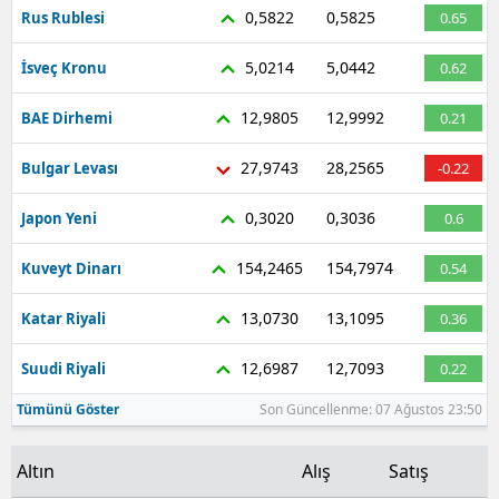
0,5822
0,5825
Rus Rublesi
0.65
Malatya
5,0214
5,0442
İsveç Kronu
0.62
Manisa
12,9805
12,9992
BAE Dirhemi
0.21
Kahramanmaraş
27,9743
28,2565
Bulgar Levası
-0.22
Mardin
Muğla
0,3020
0,3036
Japon Yeni
0.6
Muş
154,2465
154,7974
Kuveyt Dinarı
0.54
Nevşehir
13,0730
13,1095
Katar Riyali
0.36
Niğde
12,6987
12,7093
Suudi Riyali
0.22
Ordu
Tümünü Göster
Son Güncellenme: 07 Ağustos 23:50
Rize
Altın
Alış
Satış
Sakarya