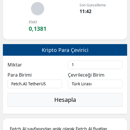
Son Güncelleme
Bilecik
11:42
Bingöl
FİYAT
0,1381
Bitlis
Bolu
Kripto Para Çevirici
Burdur
Miktar
Bursa
Para Birimi
Çevrileceği Birim
Çanakkale
Çankırı
Hesapla
Çorum
Denizli
Diyarbakır
Fetch.AI sayfasından anlık olarak Fetch.AI fiyatları