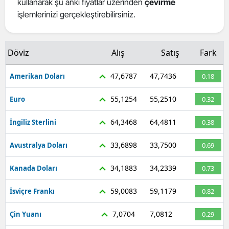
kullanarak şu anki fiyatlar üzerinden
çevirme
Mersin
işlemlerinizi gerçekleştirebilirsiniz.
İstanbul
Döviz
Alış
Satış
Fark
İzmir
47,6787
47,7436
Amerikan Doları
0.18
Kars
Kastamonu
55,1254
55,2510
Euro
0.32
Kayseri
64,3468
64,4811
İngiliz Sterlini
0.38
Kırklareli
33,6898
33,7500
Avustralya Doları
0.69
Kırşehir
34,1883
34,2339
Kanada Doları
0.73
Kocaeli
59,0083
59,1179
İsviçre Frankı
0.82
Konya
7,0704
7,0812
Çin Yuanı
0.29
Kütahya