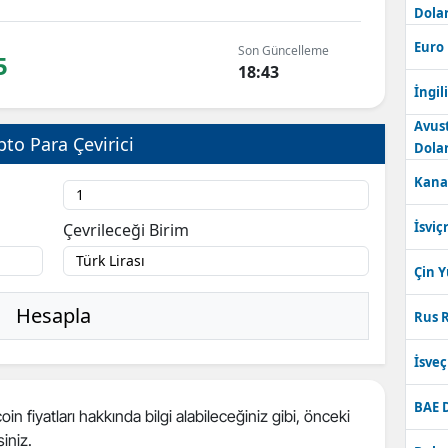
Dolar
Bilecik
Euro
Son Güncelleme
5
Bingöl
18:43
İngili
Bitlis
Avus
pto Para Çevirici
Bolu
Dolar
Kana
Burdur
Bursa
İsviç
Çevrileceği Birim
Çanakkale
Çin 
Çankırı
Hesapla
Rus R
Çorum
İsve
Denizli
BAE 
oin fiyatları hakkında bilgi alabileceğiniz gibi, önceki
Diyarbakır
siniz.