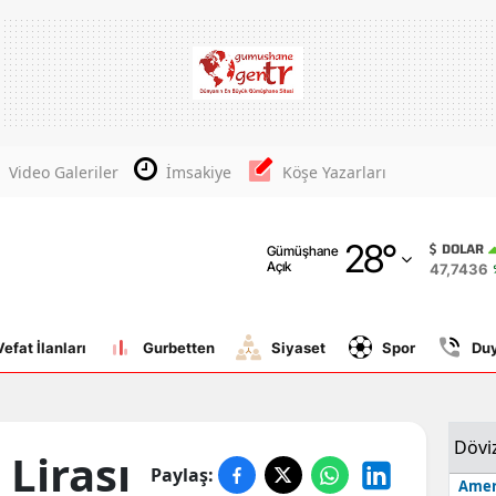
Adana
Adıyaman
Afyonkarahisar
Video Galeriler
İmsakiye
Köşe Yazarları
Ağrı
28
°
Amasya
DOLAR
Gümüşhane
Açık
47,7436
Ankara
Antalya
Vefat İlanları
Gurbetten
Siyaset
Spor
Du
Artvin
Aydın
Dövi
 Lirası
Paylaş:
Balıkesir
Amer