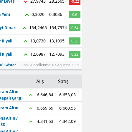
27,9743
28,2565
r Levası
-0.22
0,3020
0,3036
 Yeni
0.6
154,2465
154,7974
yt Dinarı
0.54
13,0730
13,1095
 Riyali
0.36
12,6987
12,7093
 Riyali
0.22
ü Göster
Son Güncellenme: 07 Ağustos 23:50
Alış
Satış
ram Altın
6.653,03
6.646,84
Kapalı Çarşı)
6.660,55
6.659,69
ram Altın
ns Altın /
4.342,09
4.341,53
USD
ns Altın /