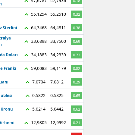
47,6787
47,7436
0.18
ı
55,1254
55,2510
0.32
64,3468
64,4811
z Sterlini
0.38
tralya
33,6898
33,7500
0.69
ı
34,1883
34,2339
da Doları
0.73
59,0083
59,1179
re Frankı
0.82
7,0704
7,0812
Yuanı
0.29
0,5822
0,5825
ublesi
0.65
5,0214
5,0442
ç Kronu
0.62
12,9805
12,9992
Dirhemi
0.21