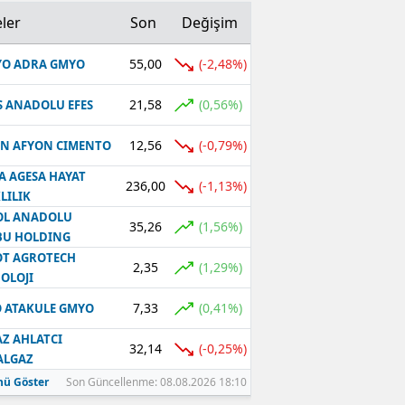
ler
Son
Değişim
55,00
(-2,48%)
O ADRA GMYO
21,58
(0,56%)
S ANADOLU EFES
12,56
(-0,79%)
N AFYON CIMENTO
A AGESA HAYAT
236,00
(-1,13%)
LILIK
OL ANADOLU
35,26
(1,56%)
BU HOLDING
T AGROTECH
2,35
(1,29%)
OLOJI
7,33
(0,41%)
 ATAKULE GMYO
Z AHLATCI
32,14
(-0,25%)
ALGAZ
ü Göster
Son Güncellenme: 08.08.2026 18:10