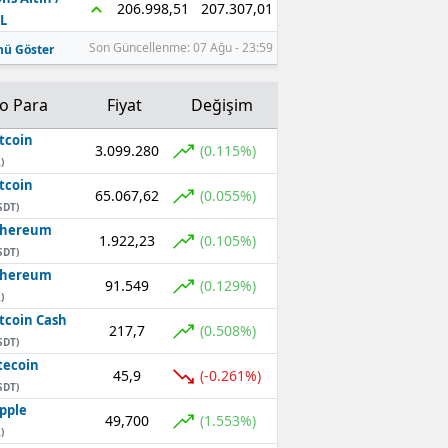
207.307,01
206.998,51
L
Son Güncellenme: 07 Ağu - 23:59
ü Göster
to Para
Fiyat
Değişim
tcoin
3.099.280
(0.115%)
)
tcoin
65.067,62
(0.055%)
SDT)
thereum
1.922,23
(0.105%)
SDT)
thereum
91.549
(0.129%)
)
tcoin Cash
217,7
(0.508%)
SDT)
tecoin
45,9
(-0.261%)
SDT)
pple
49,700
(1.553%)
)