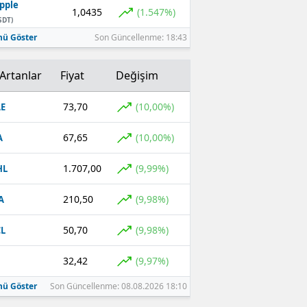
pple
1,0435
(1.547%)
SDT)
ü Göster
Son Güncellenme: 18:43
Artanlar
Fiyat
Değişim
73,70
(10,00%)
E
67,65
(10,00%)
A
1.707,00
(9,99%)
HL
210,50
(9,98%)
A
50,70
(9,98%)
L
32,42
(9,97%)
ü Göster
Son Güncellenme: 08.08.2026 18:10