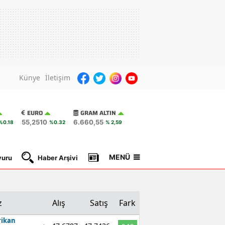
Künye
İletişim
EURO
GRAM ALTIN
55,2510
6.660,55
%0.18
%0.32
% 2,59
MENÜ
yuru
Haber Arşivi
Gazete Manşetleri
Nöbetçi Ec
z
Alış
Satış
Fark
ikan