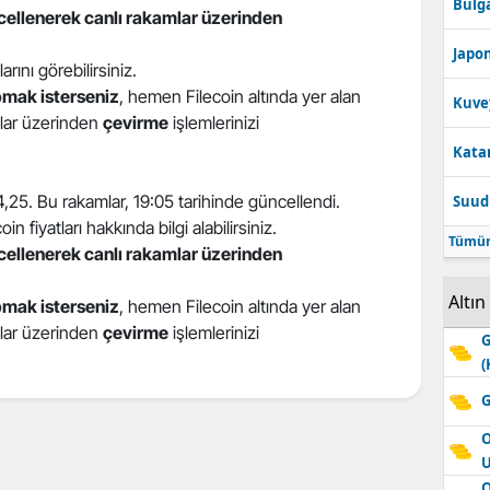
Bulga
ncellenerek canlı rakamlar üzerinden
Edirne
Japon
larını görebilirsiniz.
Elazığ
pmak isterseniz
, hemen Filecoin altında yer alan
Kuve
Erzincan
atlar üzerinden
çevirme
işlemlerinizi
Katar
Erzurum
34,25. Bu rakamlar, 19:05 tarihinde güncellendi.
Suudi
Eskişehir
n fiyatları hakkında bilgi alabilirsiniz.
Tümün
Gaziantep
ncellenerek canlı rakamlar üzerinden
Giresun
Altın
pmak isterseniz
, hemen Filecoin altında yer alan
atlar üzerinden
çevirme
işlemlerinizi
Gümüşhane
G
(
Hakkari
G
Hatay
O
Isparta
O