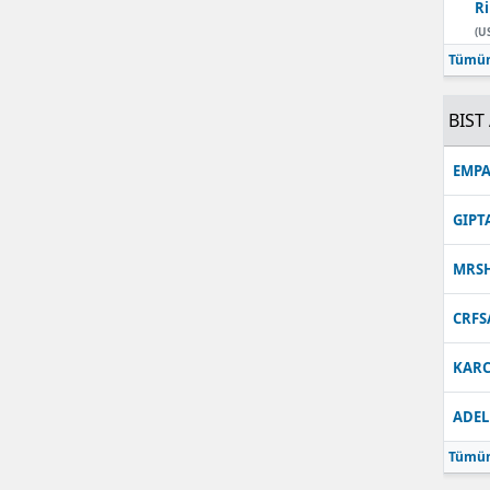
Ri
Malatya
(U
Tümün
Manisa
BIST 
Kahramanmaraş
Mardin
EMPA
Muğla
GIPT
Muş
MRS
Nevşehir
CRFS
Niğde
KARC
Ordu
ADEL
Rize
Tümün
Sakarya