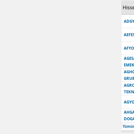
Hisse
Samsun
ADGY
Siirt
Sinop
AEFE
Sivas
AFYO
AGES
Tekirdağ
EMEK
Tokat
AGH
GRU
Trabzon
AGRO
TEKN
Tunceli
AGYO
Şanlıurfa
AHGA
DOG
Uşak
Tümün
Van