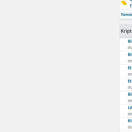
T
Mersin
Tümün
İstanbul
Krip
İzmir
Bi
Kars
(TL
Bi
Kastamonu
(U
E
Kayseri
(U
Kırklareli
E
(TL
Kırşehir
Bi
(U
Kocaeli
Li
(U
Konya
Ri
(TL
Kütahya