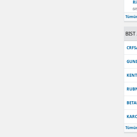
Ri
Malatya
(U
Tümün
Manisa
BIST 
Kahramanmaraş
Mardin
CRFS
Muğla
GUN
Muş
KEN
Nevşehir
RUB
Niğde
BETA
Ordu
KARC
Rize
Tümün
Sakarya