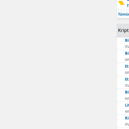
T
Mersin
Tümün
İstanbul
Krip
İzmir
Bi
Kars
(TL
Bi
Kastamonu
(U
E
Kayseri
(U
Kırklareli
E
(TL
Kırşehir
Bi
(U
Kocaeli
Li
(U
Konya
Ri
(TL
Kütahya