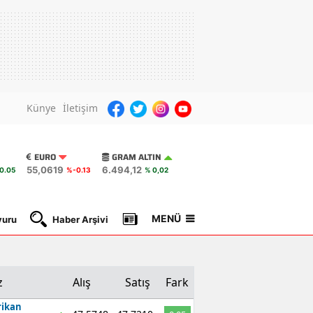
Künye
İletişim
EURO
GRAM ALTIN
55,0619
6.494,12
0.05
%-0.13
% 0,02
MENÜ
yuru
Haber Arşivi
Gazete Manşetleri
Nöbetçi Ec
z
Alış
Satış
Fark
ikan