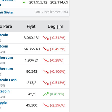
202.114,69
201.953,12
L
Son Güncellenme: 01:44
ü Göster
to Para
Fiyat
Değişim
tcoin
3.060.131
(-0.312%)
)
tcoin
64.365,40
(-0.493%)
SDT)
thereum
1.904,21
(-0.28%)
SDT)
thereum
90.543
(-0.106%)
)
tcoin Cash
213,2
(-0.513%)
SDT)
tecoin
45,5
(0.419%)
SDT)
pple
49,300
(-2.396%)
)