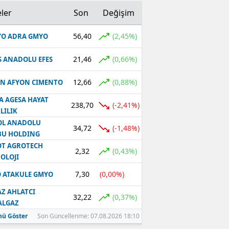
ler
Son
Değişim
56,40
(2,45%)
O ADRA GMYO
21,46
(0,66%)
S ANADOLU EFES
12,66
(0,88%)
N AFYON CIMENTO
A AGESA HAYAT
238,70
(-2,41%)
LILIK
OL ANADOLU
34,72
(-1,48%)
BU HOLDING
T AGROTECH
2,32
(0,43%)
OLOJI
7,30
(0,00%)
 ATAKULE GMYO
Z AHLATCI
32,22
(0,37%)
ALGAZ
ü Göster
Son Güncellenme: 07.08.2026 18:10