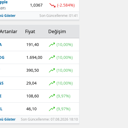
pple
1,0367
(-2.584%)
SDT)
ü Göster
Son Güncellenme: 01:41
Artanlar
Fiyat
Değişim
191,40
(10,00%)
A
1.694,00
(10,00%)
DG
390,50
(10,00%)
T
29,04
(10,00%)
NS
108,60
(9,97%)
E
46,10
(9,97%)
L
ü Göster
Son Güncellenme: 07.08.2026 18:10