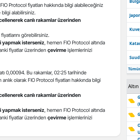
Bulga
IO Protocol fiyatları hakkında bilgi alabileceğiniz
Edirne
 bilgi alabilirsiniz.
Japon
ncellenerek canlı rakamlar üzerinden
Elazığ
Kuve
Erzincan
l
fiyatlarını görebilirsiniz.
i yapmak isterseniz
, hemen FIO Protocol altında
Katar
Erzurum
 anki fiyatlar üzerinden
çevirme
işlemlerinizi
Suudi
Eskişehir
Tümün
Gaziantep
yatı 0,00094. Bu rakamlar, 02:25 tarihinde
anlık olarak FIO Protocol fiyatları hakkında bilgi
Giresun
Altın
ncellenerek canlı rakamlar üzerinden
Gümüşhane
G
(
i yapmak isterseniz
, hemen FIO Protocol altında
Hakkari
G
 anki fiyatlar üzerinden
çevirme
işlemlerinizi
Hatay
O
Isparta
O