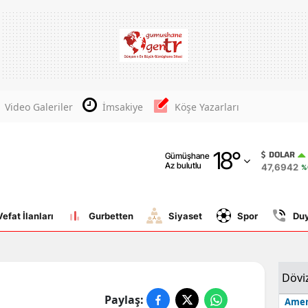
Adana
Adıyaman
Afyonkarahisar
Video Galeriler
İmsakiye
Köşe Yazarları
Ağrı
18
°
Amasya
DOLAR
Gümüşhane
Az bulutlu
47,6942
%
Ankara
Antalya
Vefat İlanları
Gurbetten
Siyaset
Spor
Du
Artvin
Aydın
Dövi
Balıkesir
Paylaş:
Amer