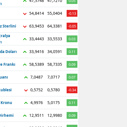
47,5748
47,7210
0.05
ı
54,8414
55,0404
-0.13
63,9453
64,3381
z Sterlini
-0.05
tralya
33,4443
33,5533
0.03
ı
33,9416
34,0591
da Doları
0.11
58,5389
58,7335
re Frankı
0.09
7,0487
7,0717
Yuanı
0.07
0,5752
0,5780
ublesi
-0.34
4,9976
5,0175
ç Kronu
0.11
12,9511
12,9980
Dirhemi
0.09