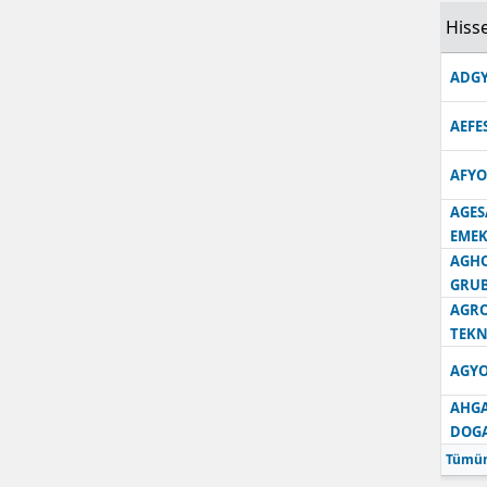
Hisse
Samsun
ADGY
Siirt
Sinop
AEFE
Sivas
AFYO
AGES
Tekirdağ
EMEK
Tokat
AGH
GRU
Trabzon
AGRO
TEKN
Tunceli
AGYO
Şanlıurfa
AHGA
DOG
Uşak
Tümün
Van