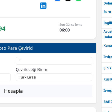
Dolar
Bilecik
Euro
Bingöl
İngili
Son Güncelleme
Bitlis
94
06:00
Avus
Bolu
Dolar
Kana
Burdur
pto Para Çevirici
Bursa
İsviç
Çanakkale
Çin 
Çevrileceği Birim
Çankırı
Rus R
Çorum
Hesapla
İsve
Denizli
BAE 
Diyarbakır