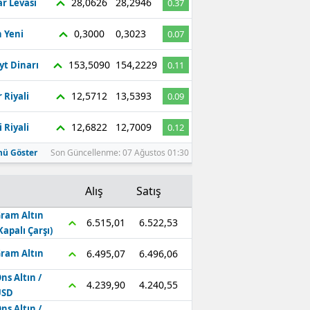
28,0626
28,2946
r Levası
0.37
0,3000
0,3023
 Yeni
0.07
153,5090
154,2229
yt Dinarı
0.11
12,5712
13,5393
 Riyali
0.09
12,6822
12,7009
 Riyali
0.12
ü Göster
Son Güncellenme: 07 Ağustos 01:30
Alış
Satış
ram Altın
6.522,53
6.515,01
Kapalı Çarşı)
6.496,06
6.495,07
ram Altın
ns Altın /
4.240,55
4.239,90
USD
ns Altın /