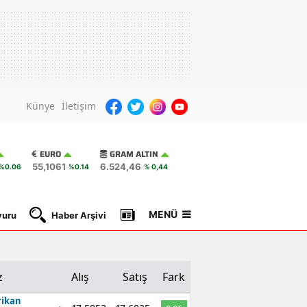
Künye
İletişim
EURO
GRAM ALTIN
55,1061
6.524,46
%0.06
%0.14
% 0,44
MENÜ
yuru
Haber Arşivi
Gazete Manşetleri
Nöbetçi Ec
z
Alış
Satış
Fark
ikan