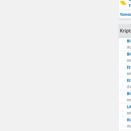
T
Mersin
Tümün
İstanbul
Krip
İzmir
Bi
Kars
(TL
Bi
Kastamonu
(U
E
Kayseri
(U
Kırklareli
E
(TL
Kırşehir
Bi
(U
Kocaeli
Li
(U
Konya
Ri
(TL
Kütahya