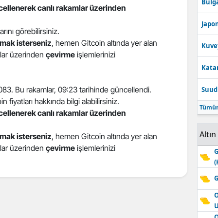
Bulga
ncellenerek canlı rakamlar üzerinden
Edirne
Japon
larını görebilirsiniz.
Elazığ
mak isterseniz
, hemen Gitcoin altında yer alan
Kuve
Erzincan
atlar üzerinden
çevirme
işlemlerinizi
Katar
Erzurum
,083. Bu rakamlar, 09:23 tarihinde güncellendi.
Suudi
Eskişehir
 fiyatları hakkında bilgi alabilirsiniz.
Tümün
Gaziantep
ncellenerek canlı rakamlar üzerinden
Giresun
Altın
mak isterseniz
, hemen Gitcoin altında yer alan
atlar üzerinden
çevirme
işlemlerinizi
Gümüşhane
G
(
Hakkari
G
Hatay
O
Isparta
O