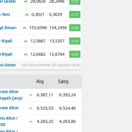
28,0626
28,2946
r Levası
0.37
0,3021
0,3029
 Yeni
0.27
153,6596
154,2456
yt Dinarı
0.09
12,5867
13,5207
 Riyali
0.03
12,6682
12,6764
 Riyali
0.05
ü Göster
Son Güncellenme: 06 Ağustos 08:40
Alış
Satış
ram Altın
6.393,24
6.387,11
Kapalı Çarşı)
6.524,46
6.523,53
ram Altın
ns Altın /
4.263,86
4.263,25
USD
ns Altın /