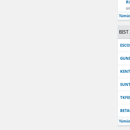
Ri
Malatya
(U
Tümün
Manisa
BIST 
Kahramanmaraş
Mardin
ESC
Muğla
GUN
Muş
KEN
Nevşehir
SUN
Niğde
TKFE
Ordu
BETA
Rize
Tümün
Sakarya