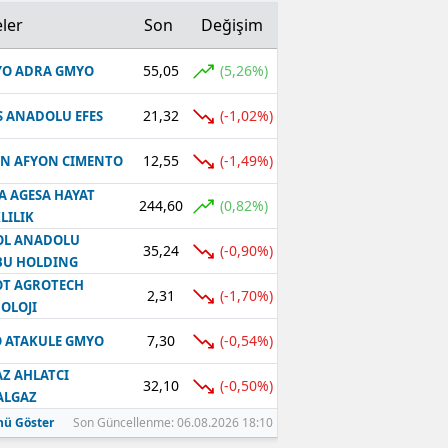
ler
Son
Değişim
55,05
(5,26%)
O ADRA GMYO
21,32
(-1,02%)
S ANADOLU EFES
12,55
(-1,49%)
N AFYON CIMENTO
A AGESA HAYAT
244,60
(0,82%)
LILIK
OL ANADOLU
35,24
(-0,90%)
BU HOLDING
T AGROTECH
2,31
(-1,70%)
OLOJI
7,30
(-0,54%)
 ATAKULE GMYO
Z AHLATCI
32,10
(-0,50%)
ALGAZ
ü Göster
Son Güncellenme: 06.08.2026 18:10