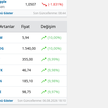
pple
1,0507
(-1.831%)
SDT)
ü Göster
Son Güncellenme: 08:44
Artanlar
Fiyat
Değişim
5,94
(10,00%)
OM
1.540,00
(10,00%)
DG
355,00
(9,99%)
T
46,74
(9,98%)
TK
185,10
(9,98%)
N
98,75
(9,97%)
E
ü Göster
Son Güncellenme: 06.08.2026 18:10