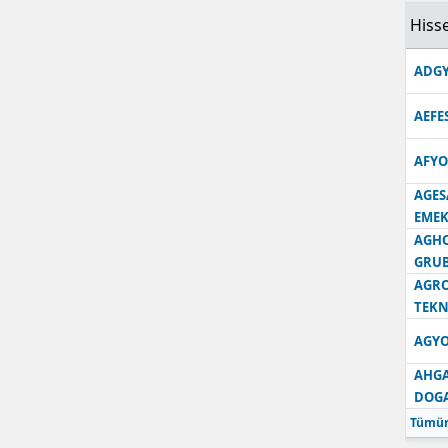
Hisse
Samsun
ADGY
Siirt
Sinop
AEFE
Sivas
AFYO
AGES
Tekirdağ
EMEK
Tokat
AGH
GRU
Trabzon
AGRO
TEKN
Tunceli
AGYO
Şanlıurfa
AHGA
DOG
Uşak
Tümün
Van