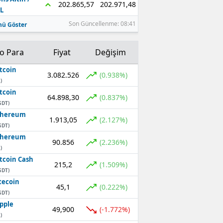
202.971,48
202.865,57
L
Son Güncellenme: 08:41
ü Göster
to Para
Fiyat
Değişim
tcoin
3.082.526
(0.938%)
)
tcoin
64.898,30
(0.837%)
SDT)
thereum
1.913,05
(2.127%)
SDT)
thereum
90.856
(2.236%)
)
tcoin Cash
215,2
(1.509%)
SDT)
tecoin
45,1
(0.222%)
SDT)
pple
49,900
(-1.772%)
)