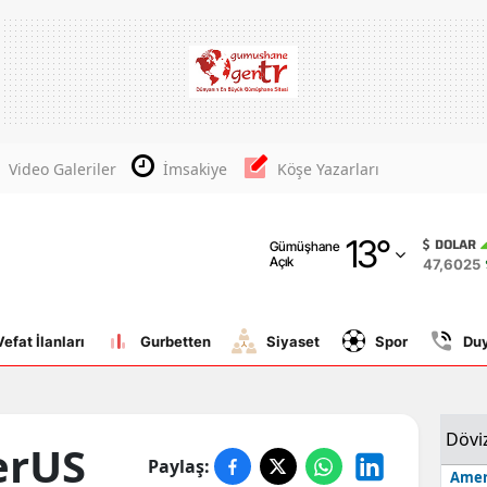
Adana
Adıyaman
Afyonkarahisar
Video Galeriler
İmsakiye
Köşe Yazarları
Ağrı
13
°
Amasya
DOLAR
Gümüşhane
Açık
47,6025
Ankara
Antalya
Vefat İlanları
Gurbetten
Siyaset
Spor
Du
Artvin
Aydın
Dövi
erUS
Paylaş:
Balıkesir
Amer