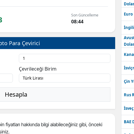
Dolar
Bilecik
Euro
Son Güncelleme
3
Bingöl
08:44
İngili
Bitlis
Avus
pto Para Çevirici
Bolu
Dolar
Kana
Burdur
Bursa
İsviç
Çevrileceği Birim
Çanakkale
Çin 
Çankırı
Hesapla
Rus R
Çorum
İsve
Denizli
BAE 
n fiyatları hakkında bilgi alabileceğiniz gibi, önceki
Diyarbakır
siniz.