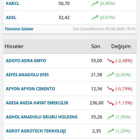
50,70
(9,98%)
KARCL
Yalova
32,42
(9,97%)
ADEL
Karabük
Tümünü Göster
Son Güncellenme: 09.08.2026 18:10
Kilis
Hisseler
Son
Değişim
Osmaniye
55,00
(-2,48%)
ADGYO ADRA GMYO
Düzce
21,58
(0,56%)
AEFES ANADOLU EFES
12,56
(-0,79%)
AFYON AFYON CIMENTO
236,00
(-1,13%)
AGESA AGESA HAYAT EMEKLILIK
35,26
(1,56%)
AGHOL ANADOLU GRUBU HOLDING
2,35
(1,29%)
AGROT AGROTECH TEKNOLOJI