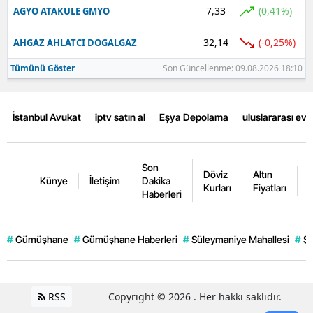
7,33
(0,41%)
AGYO ATAKULE GMYO
32,14
(-0,25%)
AHGAZ AHLATCI DOGALGAZ
Tümünü Göster
Son Güncellenme: 09.08.2026 18:10
İstanbul Avukat
iptv satın al
Eşya Depolama
uluslararası ev
Son
Döviz
Altın
K
Künye
İletişim
Dakika
Kurları
Fiyatları
F
Haberleri
#
Gümüşhane
#
Gümüşhane Haberleri
#
Süleymaniye Mahallesi
#
Şi
RSS
Copyright © 2026 . Her hakkı saklıdır.