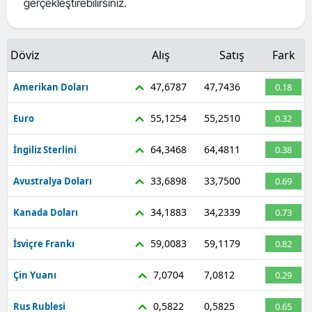
gerçekleştirebilirsiniz.
Mersin
İstanbul
Döviz
Alış
Satış
Fark
İzmir
47,6787
47,7436
Amerikan Doları
0.18
Kars
55,1254
55,2510
Euro
0.32
Kastamonu
64,3468
64,4811
İngiliz Sterlini
0.38
Kayseri
33,6898
33,7500
Avustralya Doları
0.69
Kırklareli
34,1883
34,2339
Kanada Doları
0.73
Kırşehir
59,0083
59,1179
İsviçre Frankı
0.82
Kocaeli
7,0704
7,0812
Çin Yuanı
0.29
Konya
Kütahya
0,5822
0,5825
Rus Rublesi
0.65