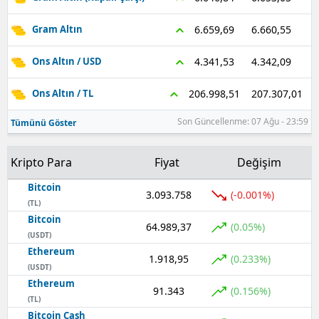
Samsun
6.660,55
6.659,69
Gram Altın
Siirt
4.342,09
4.341,53
Ons Altın / USD
Sinop
207.307,01
206.998,51
Ons Altın / TL
Sivas
Son Güncellenme: 07 Ağu - 23:59
Tümünü Göster
Tekirdağ
Kripto Para
Fiyat
Değişim
Tokat
Bitcoin
3.093.758
(-0.001%)
Trabzon
(TL)
Bitcoin
64.989,37
(0.05%)
Tunceli
(USDT)
Ethereum
Şanlıurfa
1.918,95
(0.233%)
(USDT)
Ethereum
Uşak
91.343
(0.156%)
(TL)
Van
Bitcoin Cash