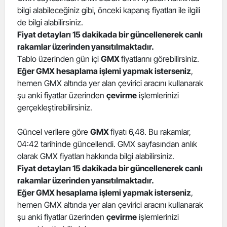
bilgi alabileceğiniz gibi, önceki kapanış fiyatları ile ilgili
Edirne
de bilgi alabilirsiniz.
Elazığ
Fiyat detayları 15 dakikada bir güncellenerek canlı
rakamlar üzerinden yansıtılmaktadır.
Erzincan
Tablo üzerinden gün içi
GMX
fiyatlarını görebilirsiniz.
Eğer GMX hesaplama işlemi yapmak isterseniz
,
Erzurum
hemen GMX altında yer alan çevirici aracını kullanarak
şu anki fiyatlar üzerinden
çevirme
işlemlerinizi
Eskişehir
gerçekleştirebilirsiniz.
Gaziantep
Güncel verilere göre
GMX
fiyatı 6,48. Bu rakamlar,
Giresun
04:42 tarihinde güncellendi. GMX sayfasından anlık
olarak GMX fiyatları hakkında bilgi alabilirsiniz.
Gümüşhane
Fiyat detayları 15 dakikada bir güncellenerek canlı
Hakkari
rakamlar üzerinden yansıtılmaktadır.
Eğer GMX hesaplama işlemi yapmak isterseniz
,
Hatay
hemen GMX altında yer alan çevirici aracını kullanarak
şu anki fiyatlar üzerinden
çevirme
işlemlerinizi
Isparta