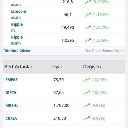
216,3
(0.464%)
(USDT)
Yozgat
Litecoin
46,1
(1.184%)
(USDT)
Zonguldak
Ripple
49,490
(1.227%)
(TL)
Aksaray
Ripple
1,0395
(1.306%)
(USDT)
Bayburt
Tümünü Göster
Son Güncellenme: 04:14
Karaman
BIST Artanlar
Fiyat
Değişim
Kırıkkale
73,70
(10,00%)
EMPAE
Batman
Şırnak
67,65
(10,00%)
GIPTA
Bartın
1.707,00
(9,99%)
MRSHL
Ardahan
210,50
(9,98%)
CRFSA
Iğdır