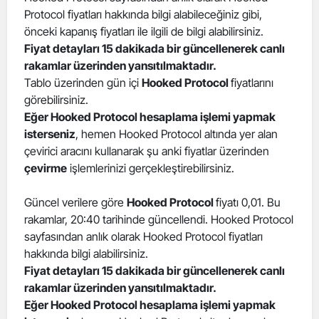
Protocol fiyatları hakkında bilgi alabileceğiniz gibi,
Edirne
önceki kapanış fiyatları ile ilgili de bilgi alabilirsiniz.
Elazığ
Fiyat detayları 15 dakikada bir güncellenerek canlı
rakamlar üzerinden yansıtılmaktadır.
Erzincan
Tablo üzerinden gün içi
Hooked Protocol
fiyatlarını
görebilirsiniz.
Erzurum
Eğer Hooked Protocol hesaplama işlemi yapmak
isterseniz
, hemen Hooked Protocol altında yer alan
Eskişehir
çevirici aracını kullanarak şu anki fiyatlar üzerinden
Gaziantep
çevirme
işlemlerinizi gerçekleştirebilirsiniz.
Giresun
Güncel verilere göre
Hooked Protocol
fiyatı 0,01. Bu
rakamlar, 20:40 tarihinde güncellendi. Hooked Protocol
Gümüşhane
sayfasından anlık olarak Hooked Protocol fiyatları
Hakkari
hakkında bilgi alabilirsiniz.
Fiyat detayları 15 dakikada bir güncellenerek canlı
Hatay
rakamlar üzerinden yansıtılmaktadır.
Eğer Hooked Protocol hesaplama işlemi yapmak
Isparta