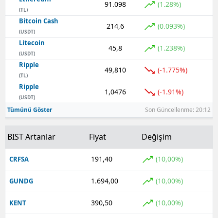
91.098
(1.28%)
(TL)
Yozgat
Bitcoin Cash
214,6
(0.093%)
(USDT)
Zonguldak
Litecoin
45,8
(1.238%)
(USDT)
Aksaray
Ripple
49,810
(-1.775%)
(TL)
Bayburt
Ripple
1,0476
(-1.91%)
Karaman
(USDT)
Tümünü Göster
Son Güncellenme: 20:12
Kırıkkale
BIST Artanlar
Fiyat
Değişim
Batman
Şırnak
191,40
(10,00%)
CRFSA
Bartın
1.694,00
(10,00%)
GUNDG
Ardahan
390,50
(10,00%)
KENT
Iğdır