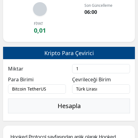
Son Güncelleme
Bilecik
06:00
Bingöl
FİYAT
0,01
Bitlis
Bolu
Kripto Para Çevirici
Burdur
Miktar
Bursa
Para Birimi
Çevrileceği Birim
Çanakkale
Çankırı
Hesapla
Çorum
Denizli
Diyarbakır
Hooked Protocol sayfasından anlık olarak Hooked