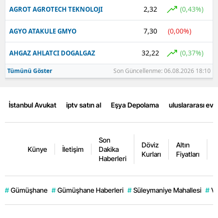
2,32
(0,43%)
AGROT AGROTECH TEKNOLOJI
7,30
(0,00%)
AGYO ATAKULE GMYO
32,22
(0,37%)
AHGAZ AHLATCI DOGALGAZ
Tümünü Göster
Son Güncellenme: 06.08.2026 18:10
İstanbul Avukat
iptv satın al
Eşya Depolama
uluslararası ev
Son
Döviz
Altın
K
Künye
İletişim
Dakika
Kurları
Fiyatları
F
Haberleri
#
Gümüşhane
#
Gümüşhane Haberleri
#
Süleymaniye Mahallesi
#
Ve