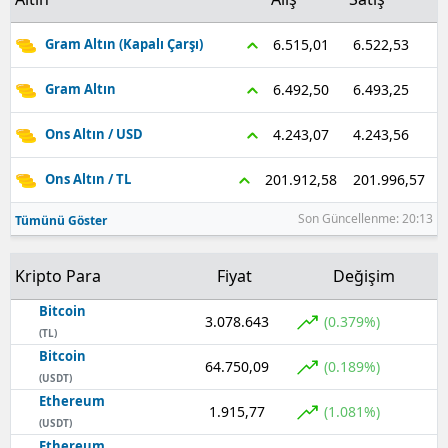
Samsun
6.522,53
6.515,01
Gram Altın (Kapalı Çarşı)
Siirt
6.493,25
6.492,50
Gram Altın
Sinop
4.243,56
4.243,07
Ons Altın / USD
Sivas
201.996,57
201.912,58
Ons Altın / TL
Tekirdağ
Son Güncellenme: 20:13
Tümünü Göster
Tokat
Kripto Para
Fiyat
Değişim
Trabzon
Bitcoin
Tunceli
3.078.643
(0.379%)
(TL)
Bitcoin
Şanlıurfa
64.750,09
(0.189%)
(USDT)
Ethereum
Uşak
1.915,77
(1.081%)
(USDT)
Van
Ethereum