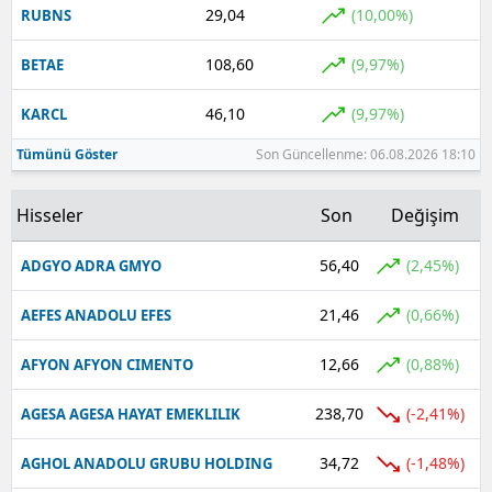
29,04
(10,00%)
RUBNS
Yalova
108,60
(9,97%)
BETAE
Karabük
46,10
(9,97%)
KARCL
Kilis
Tümünü Göster
Son Güncellenme: 06.08.2026 18:10
Osmaniye
Hisseler
Son
Değişim
Düzce
56,40
(2,45%)
ADGYO ADRA GMYO
21,46
(0,66%)
AEFES ANADOLU EFES
12,66
(0,88%)
AFYON AFYON CIMENTO
238,70
(-2,41%)
AGESA AGESA HAYAT EMEKLILIK
34,72
(-1,48%)
AGHOL ANADOLU GRUBU HOLDING