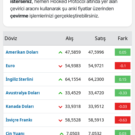
isterseniz
, hemen Hooked Protocol altında yer alan
Mersin
çevirici aracını kullanarak şu anki fiyatlar üzerinden
çevirme
işlemlerinizi gerçekleştirebilirsiniz.
İstanbul
İzmir
Döviz
Alış
Satış
Fark
Kars
47,5859
47,5996
Amerikan Doları
0.05
Kastamonu
54,9383
54,9721
Euro
-0.1
Kayseri
64,1554
64,2300
İngiliz Sterlini
0.15
Kırklareli
33,4529
33,4720
Avustralya Doları
-0.33
Kırşehir
33,9318
33,9512
Kanada Doları
-0.03
Kocaeli
Konya
58,5528
58,5913
İsviçre Frankı
-0.63
Kütahya
7,0503
7,0532
Çin Yuanı
0.03