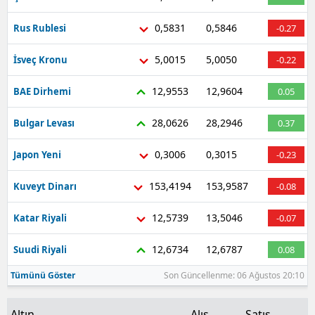
Malatya
0,5831
0,5846
Rus Rublesi
-0.27
Manisa
5,0015
5,0050
İsveç Kronu
-0.22
Kahramanmaraş
12,9553
12,9604
BAE Dirhemi
0.05
Mardin
28,0626
28,2946
Bulgar Levası
0.37
Muğla
0,3006
0,3015
Japon Yeni
-0.23
Muş
153,4194
153,9587
Kuveyt Dinarı
-0.08
Nevşehir
12,5739
13,5046
Katar Riyali
-0.07
Niğde
12,6734
12,6787
Suudi Riyali
0.08
Ordu
Tümünü Göster
Son Güncellenme: 06 Ağustos 20:10
Rize
Sakarya
Altın
Alış
Satış