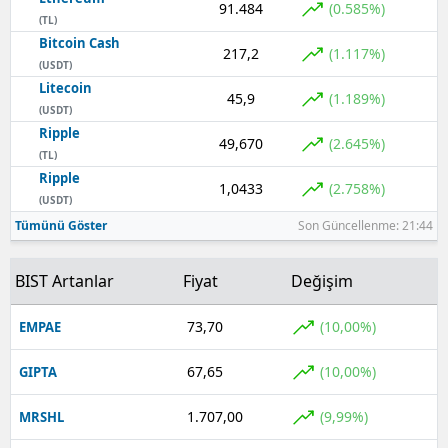
91.484
(0.585%)
(TL)
Yozgat
Bitcoin Cash
217,2
(1.117%)
(USDT)
Zonguldak
Litecoin
45,9
(1.189%)
(USDT)
Aksaray
Ripple
49,670
(2.645%)
(TL)
Bayburt
Ripple
1,0433
(2.758%)
Karaman
(USDT)
Tümünü Göster
Son Güncellenme: 21:44
Kırıkkale
BIST Artanlar
Fiyat
Değişim
Batman
Şırnak
73,70
(10,00%)
EMPAE
Bartın
67,65
(10,00%)
GIPTA
Ardahan
1.707,00
(9,99%)
MRSHL
Iğdır