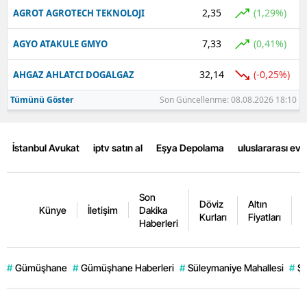
2,35
(1,29%)
AGROT AGROTECH TEKNOLOJI
7,33
(0,41%)
AGYO ATAKULE GMYO
32,14
(-0,25%)
AHGAZ AHLATCI DOGALGAZ
Tümünü Göster
Son Güncellenme: 08.08.2026 18:10
İstanbul Avukat
iptv satın al
Eşya Depolama
uluslararası ev
Son
Döviz
Altın
K
Künye
İletişim
Dakika
Kurları
Fiyatları
F
Haberleri
#
Gümüşhane
#
Gümüşhane Haberleri
#
Süleymaniye Mahallesi
#
Şi