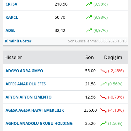
210,50
(9,98%)
CRFSA
Yalova
50,70
(9,98%)
KARCL
Karabük
32,42
(9,97%)
ADEL
Kilis
Tümünü Göster
Son Güncellenme: 08.08.2026 18:10
Osmaniye
Hisseler
Son
Değişim
Düzce
55,00
(-2,48%)
ADGYO ADRA GMYO
21,58
(0,56%)
AEFES ANADOLU EFES
12,56
(-0,79%)
AFYON AFYON CIMENTO
236,00
(-1,13%)
AGESA AGESA HAYAT EMEKLILIK
35,26
(1,56%)
AGHOL ANADOLU GRUBU HOLDING