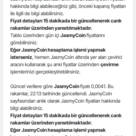
hakkında bilgi alabileceğiniz gibi, önceki kapanış fiyatları
Edirne
ile ilgili de bilgi alabilirsiniz.
Elazığ
Fiyat detayları 15 dakikada bir güncellenerek canlı
rakamlar üzerinden yansıtılmaktadır.
Erzincan
Tablo üzerinden gün içi
JasmyCoin
fiyatlarını
görebilirsiniz.
Erzurum
Eğer JasmyCoin hesaplama işlemi yapmak
isterseniz
, hemen JasmyCoin altında yer alan çevirici
Eskişehir
aracını kullanarak şu anki fiyatlar üzerinden
çevirme
Gaziantep
işlemlerinizi gerçekleştirebilirsiniz.
Giresun
Güncel verilere göre
JasmyCoin
fiyatı 0,0041. Bu
rakamlar, 22:13 tarihinde güncellendi. JasmyCoin
Gümüşhane
sayfasından anlık olarak JasmyCoin fiyatları hakkında
Hakkari
bilgi alabilirsiniz.
Fiyat detayları 15 dakikada bir güncellenerek canlı
Hatay
rakamlar üzerinden yansıtılmaktadır.
Eğer JasmyCoin hesaplama işlemi yapmak
Isparta