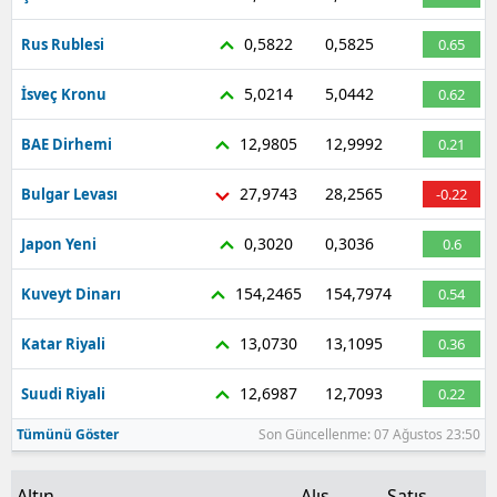
Malatya
0,5822
0,5825
Rus Rublesi
0.65
Manisa
5,0214
5,0442
İsveç Kronu
0.62
Kahramanmaraş
12,9805
12,9992
BAE Dirhemi
0.21
Mardin
27,9743
28,2565
Bulgar Levası
-0.22
Muğla
0,3020
0,3036
Japon Yeni
0.6
Muş
154,2465
154,7974
Kuveyt Dinarı
0.54
Nevşehir
13,0730
13,1095
Katar Riyali
0.36
Niğde
12,6987
12,7093
Suudi Riyali
0.22
Ordu
Tümünü Göster
Son Güncellenme: 07 Ağustos 23:50
Rize
Sakarya
Altın
Alış
Satış