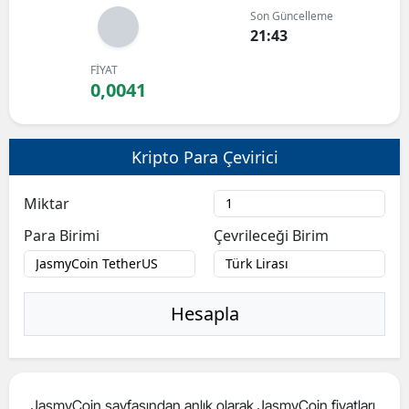
Son Güncelleme
Bilecik
21:43
Bingöl
FİYAT
0,0041
Bitlis
Bolu
Kripto Para Çevirici
Burdur
Miktar
Bursa
Para Birimi
Çevrileceği Birim
Çanakkale
Çankırı
Hesapla
Çorum
Denizli
Diyarbakır
JasmyCoin sayfasından anlık olarak JasmyCoin fiyatları