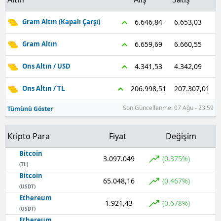
Samsun
6.653,03
6.646,84
Gram Altın (Kapalı Çarşı)
Siirt
6.660,55
6.659,69
Gram Altın
Sinop
4.342,09
4.341,53
Ons Altın / USD
Sivas
207.307,01
206.998,51
Ons Altın / TL
Tekirdağ
Son Güncellenme: 07 Ağu - 23:59
Tümünü Göster
Tokat
Kripto Para
Fiyat
Değişim
Trabzon
Bitcoin
Tunceli
3.097.049
(0.375%)
(TL)
Bitcoin
Şanlıurfa
65.048,16
(0.467%)
(USDT)
Ethereum
Uşak
1.921,43
(0.678%)
(USDT)
Van
Ethereum