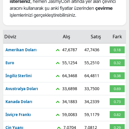
isterseniz
, hemen JasmyCoin altında yer alan çevirici
Mersin
aracını kullanarak şu anki fiyatlar üzerinden
çevirme
işlemlerinizi gerçekleştirebilirsiniz.
İstanbul
İzmir
Döviz
Alış
Satış
Fark
Kars
47,6787
47,7436
Amerikan Doları
0.18
Kastamonu
55,1254
55,2510
Euro
0.32
Kayseri
64,3468
64,4811
İngiliz Sterlini
0.38
Kırklareli
33,6898
33,7500
Avustralya Doları
0.69
Kırşehir
34,1883
34,2339
Kanada Doları
0.73
Kocaeli
Konya
59,0083
59,1179
İsviçre Frankı
0.82
Kütahya
7,0704
7,0812
Çin Yuanı
0.29