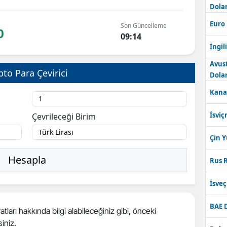
Dolar
Bilecik
Euro
Son Güncelleme
0
Bingöl
09:14
İngili
Bitlis
Avus
pto Para Çevirici
Bolu
Dolar
Kana
Burdur
Bursa
İsviç
Çevrileceği Birim
Çanakkale
Çin 
Çankırı
Hesapla
Rus R
Çorum
İsve
Denizli
BAE 
tları hakkında bilgi alabileceğiniz gibi, önceki
Diyarbakır
siniz.