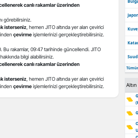
Bulga
ncellenerek canlı rakamlar üzerinden
Edirne
Japon
nı görebilirsiniz.
Elazığ
k isterseniz
, hemen JITO altında yer alan çevirici
Kuve
Erzincan
erinden
çevirme
işlemlerinizi gerçekleştirebilirsiniz.
Katar
Erzurum
20. Bu rakamlar, 09:47 tarihinde güncellendi. JITO
hakkında bilgi alabilirsiniz.
Suudi
Eskişehir
ncellenerek canlı rakamlar üzerinden
Tümün
Gaziantep
k isterseniz
, hemen JITO altında yer alan çevirici
Giresun
Altın
erinden
çevirme
işlemlerinizi gerçekleştirebilirsiniz.
Gümüşhane
G
(
Hakkari
G
Hatay
O
Isparta
O