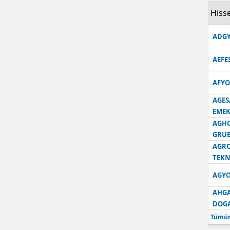
Hisse
Samsun
ADGY
Siirt
Sinop
AEFE
Sivas
AFYO
AGES
Tekirdağ
EMEK
Tokat
AGH
GRU
Trabzon
AGRO
TEKN
Tunceli
AGYO
Şanlıurfa
AHGA
DOG
Uşak
Tümün
Van