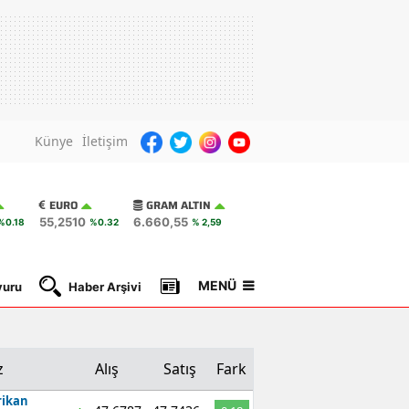
Künye
İletişim
EURO
GRAM ALTIN
55,2510
6.660,55
%0.18
%0.32
% 2,59
MENÜ
yuru
Haber Arşivi
Gazete Manşetleri
Nöbetçi Ec
z
Alış
Satış
Fark
ikan