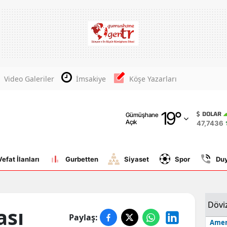
Adana
Adıyaman
Afyonkarahisar
Video Galeriler
İmsakiye
Köşe Yazarları
Ağrı
19
°
Amasya
DOLAR
Gümüşhane
Açık
47,7436
Ankara
Antalya
Vefat İlanları
Gurbetten
Siyaset
Spor
Du
Artvin
Aydın
Dövi
ası
Paylaş:
Balıkesir
Amer