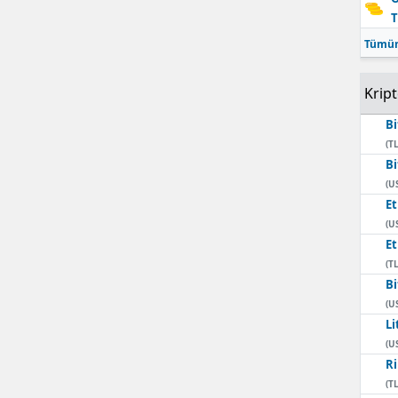
T
Mersin
Tümün
İstanbul
Krip
İzmir
Bi
Kars
(TL
Bi
Kastamonu
(U
E
Kayseri
(U
Kırklareli
E
(TL
Kırşehir
Bi
(U
Kocaeli
Li
(U
Konya
Ri
(TL
Kütahya