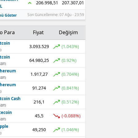
207.307,01
206.998,51
L
Son Güncellenme: 07 Ağu - 23:59
ü Göster
to Para
Fiyat
Değişim
tcoin
3.093.529
(1.043%)
)
tcoin
64.980,25
(0.92%)
SDT)
thereum
1.917,27
(0.704%)
SDT)
thereum
91.274
(0.841%)
)
tcoin Cash
216,1
(0.512%)
SDT)
tecoin
45,5
(-0.088%)
SDT)
pple
49,250
(1.046%)
)