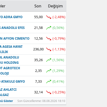
ler
Son
Değişim
55,00
(-2,48%)
O ADRA GMYO
21,58
(0,56%)
S ANADOLU EFES
12,56
(-0,79%)
N AFYON CIMENTO
A AGESA HAYAT
236,00
(-1,13%)
LILIK
OL ANADOLU
35,26
(1,56%)
BU HOLDING
T AGROTECH
2,35
(1,29%)
OLOJI
7,33
(0,41%)
 ATAKULE GMYO
Z AHLATCI
32,14
(-0,25%)
ALGAZ
ü Göster
Son Güncellenme: 08.08.2026 18:10