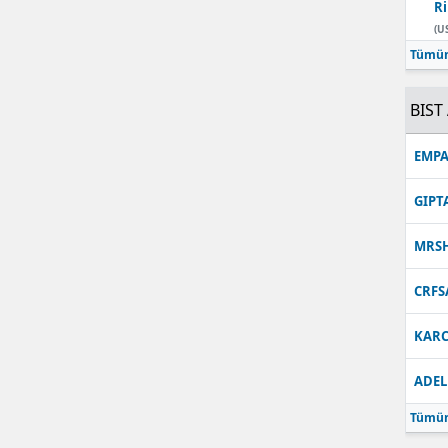
Ri
Malatya
(U
Tümün
Manisa
BIST 
Kahramanmaraş
Mardin
EMPA
Muğla
GIPT
Muş
MRS
Nevşehir
CRFS
Niğde
KARC
Ordu
ADEL
Rize
Tümün
Sakarya