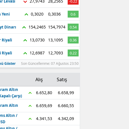
27,9743
28,2565
r Levası
-0.22
0,3020
0,3036
 Yeni
0.6
154,2465
154,7974
yt Dinarı
0.54
13,0730
13,1095
 Riyali
0.36
12,6987
12,7093
 Riyali
0.22
ü Göster
Son Güncellenme: 07 Ağustos 23:50
Alış
Satış
ram Altın
6.658,99
6.652,80
Kapalı Çarşı)
6.660,55
6.659,69
ram Altın
ns Altın /
4.342,09
4.341,53
USD
ns Altın /