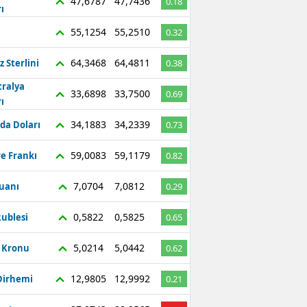
47,6787
47,7436
0.18
ı
55,1254
55,2510
0.32
64,3468
64,4811
z Sterlini
0.38
tralya
33,6898
33,7500
0.69
ı
34,1883
34,2339
da Doları
0.73
59,0083
59,1179
re Frankı
0.82
7,0704
7,0812
Yuanı
0.29
0,5822
0,5825
ublesi
0.65
5,0214
5,0442
ç Kronu
0.62
12,9805
12,9992
Dirhemi
0.21