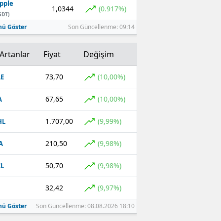
pple
1,0344
(0.917%)
SDT)
ü Göster
Son Güncellenme: 09:14
Artanlar
Fiyat
Değişim
73,70
(10,00%)
E
67,65
(10,00%)
A
1.707,00
(9,99%)
HL
210,50
(9,98%)
A
50,70
(9,98%)
L
32,42
(9,97%)
ü Göster
Son Güncellenme: 08.08.2026 18:10