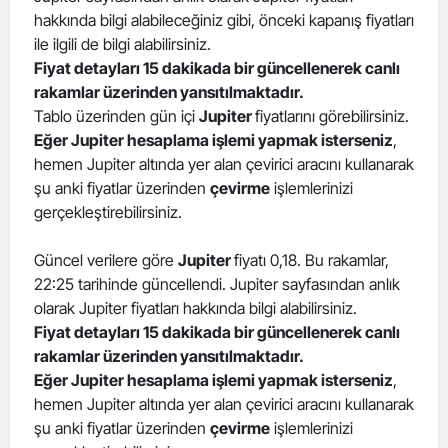
hakkında bilgi alabileceğiniz gibi, önceki kapanış fiyatları
Edirne
ile ilgili de bilgi alabilirsiniz.
Elazığ
Fiyat detayları 15 dakikada bir güncellenerek canlı
rakamlar üzerinden yansıtılmaktadır.
Erzincan
Tablo üzerinden gün içi
Jupiter
fiyatlarını görebilirsiniz.
Eğer Jupiter hesaplama işlemi yapmak isterseniz
,
Erzurum
hemen Jupiter altında yer alan çevirici aracını kullanarak
şu anki fiyatlar üzerinden
çevirme
işlemlerinizi
Eskişehir
gerçekleştirebilirsiniz.
Gaziantep
Güncel verilere göre
Jupiter
fiyatı 0,18. Bu rakamlar,
Giresun
22:25 tarihinde güncellendi. Jupiter sayfasından anlık
olarak Jupiter fiyatları hakkında bilgi alabilirsiniz.
Gümüşhane
Fiyat detayları 15 dakikada bir güncellenerek canlı
Hakkari
rakamlar üzerinden yansıtılmaktadır.
Eğer Jupiter hesaplama işlemi yapmak isterseniz
,
Hatay
hemen Jupiter altında yer alan çevirici aracını kullanarak
şu anki fiyatlar üzerinden
çevirme
işlemlerinizi
Isparta