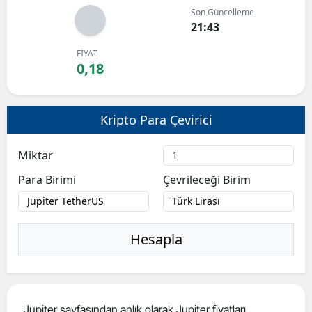
Son Güncelleme
Bilecik
21:43
Bingöl
FİYAT
0,18
Bitlis
Bolu
Kripto Para Çevirici
Burdur
Miktar
Bursa
Para Birimi
Çevrileceği Birim
Çanakkale
Çankırı
Hesapla
Çorum
Denizli
Diyarbakır
Jupiter sayfasından anlık olarak Jupiter fiyatları