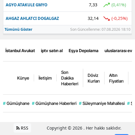
7,33
(0,41%)
AGYO ATAKULE GMYO
32,14
(-0,25%)
AHGAZ AHLATCI DOGALGAZ
Tümünü Göster
Son Güncellenme: 07.08.2026 18:10
İstanbul Avukat
iptv satın al
Eşya Depolama
uluslararası ev
Son
Döviz
Altın
K
Künye
İletişim
Dakika
Kurları
Fiyatları
F
Haberleri
#
Gümüşhane
#
Gümüşhane Haberleri
#
Süleymaniye Mahallesi
#
Şi
RSS
Copyright © 2026 . Her hakkı saklıdır.