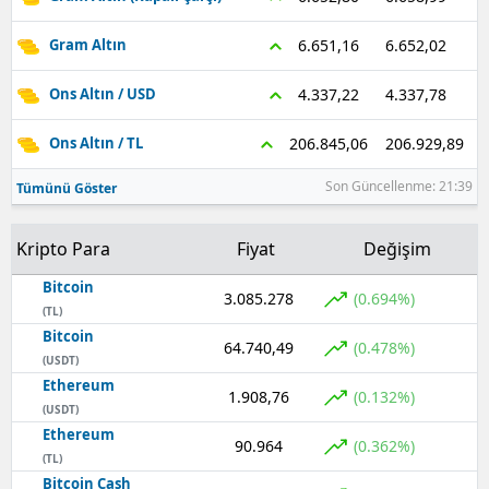
Samsun
6.652,02
6.651,16
Gram Altın
Siirt
4.337,78
4.337,22
Ons Altın / USD
Sinop
206.929,89
206.845,06
Ons Altın / TL
Sivas
Son Güncellenme: 21:39
Tümünü Göster
Tekirdağ
Kripto Para
Fiyat
Değişim
Tokat
Bitcoin
3.085.278
(0.694%)
Trabzon
(TL)
Bitcoin
64.740,49
(0.478%)
Tunceli
(USDT)
Ethereum
Şanlıurfa
1.908,76
(0.132%)
(USDT)
Ethereum
Uşak
90.964
(0.362%)
(TL)
Van
Bitcoin Cash