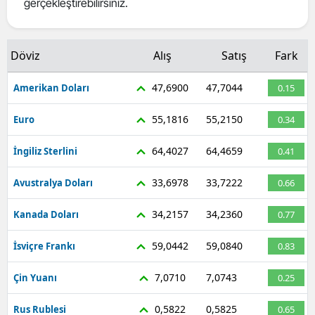
gerçekleştirebilirsiniz.
Mersin
İstanbul
Döviz
Alış
Satış
Fark
İzmir
47,6900
47,7044
Amerikan Doları
0.15
Kars
55,1816
55,2150
Euro
0.34
Kastamonu
64,4027
64,4659
İngiliz Sterlini
0.41
Kayseri
33,6978
33,7222
Avustralya Doları
0.66
Kırklareli
34,2157
34,2360
Kanada Doları
0.77
Kırşehir
59,0442
59,0840
İsviçre Frankı
0.83
Kocaeli
7,0710
7,0743
Çin Yuanı
0.25
Konya
Kütahya
0,5822
0,5825
Rus Rublesi
0.65