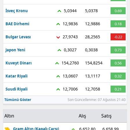
Malatya
5,0344
5,0378
İsveç Kronu
0.69
Manisa
12,9836
12,9886
BAE Dirhemi
0.18
Kahramanmaraş
27,9743
28,2565
Bulgar Levası
-0.22
Mardin
0,3027
0,3038
Japon Yeni
0.73
Muğla
154,2760
154,8254
Kuveyt Dinarı
0.56
Muş
13,0607
13,1117
Katar Riyali
0.32
Nevşehir
12,7006
12,7058
Suudi Riyali
0.21
Niğde
Tümünü Göster
Son Güncellenme: 07 Ağustos 21:40
Ordu
Altın
Alış
Satış
Rize
Sakarya
6.658,99
6.652,80
Gram Altın (Kapalı Çarşı)