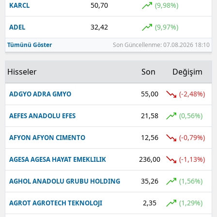
50,70
(9,98%)
KARCL
Yalova
32,42
(9,97%)
ADEL
Karabük
Tümünü Göster
Son Güncellenme: 07.08.2026 18:10
Kilis
Hisseler
Son
Değişim
Osmaniye
55,00
(-2,48%)
ADGYO ADRA GMYO
Düzce
21,58
(0,56%)
AEFES ANADOLU EFES
12,56
(-0,79%)
AFYON AFYON CIMENTO
236,00
(-1,13%)
AGESA AGESA HAYAT EMEKLILIK
35,26
(1,56%)
AGHOL ANADOLU GRUBU HOLDING
2,35
(1,29%)
AGROT AGROTECH TEKNOLOJI