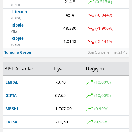
214,8
(0.515%)
(USDT)
Yozgat
Litecoin
45,4
(-0.044%)
(USDT)
Zonguldak
Ripple
48,380
(-1.906%)
(TL)
Aksaray
Ripple
1,0148
(-2.141%)
(USDT)
Bayburt
Tümünü Göster
Son Güncellenme: 21:43
Karaman
BIST Artanlar
Fiyat
Değişim
Kırıkkale
73,70
(10,00%)
EMPAE
Batman
Şırnak
67,65
(10,00%)
GIPTA
Bartın
1.707,00
(9,99%)
MRSHL
Ardahan
210,50
(9,98%)
CRFSA
Iğdır