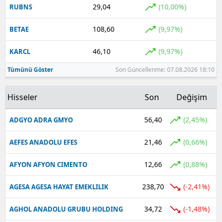
29,04
(10,00%)
RUBNS
Yalova
108,60
(9,97%)
BETAE
Karabük
46,10
(9,97%)
KARCL
Kilis
Tümünü Göster
Son Güncellenme: 07.08.2026 18:10
Osmaniye
Hisseler
Son
Değişim
Düzce
56,40
(2,45%)
ADGYO ADRA GMYO
21,46
(0,66%)
AEFES ANADOLU EFES
12,66
(0,88%)
AFYON AFYON CIMENTO
238,70
(-2,41%)
AGESA AGESA HAYAT EMEKLILIK
34,72
(-1,48%)
AGHOL ANADOLU GRUBU HOLDING