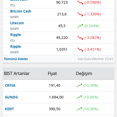
90.723
(-0.596%)
(TL)
Yozgat
Bitcoin Cash
213,6
(-1.339%)
(USDT)
Zonguldak
Litecoin
45,5
(0.264%)
(USDT)
Aksaray
Ripple
49,220
(-3.282%)
(TL)
Bayburt
Ripple
1,0351
(-3.451%)
Karaman
(USDT)
Tümünü Göster
Son Güncellenme: 23:43
Kırıkkale
BIST Artanlar
Fiyat
Değişim
Batman
Şırnak
191,40
(10,00%)
CRFSA
Bartın
1.694,00
(10,00%)
GUNDG
Ardahan
390,50
(10,00%)
KENT
Iğdır