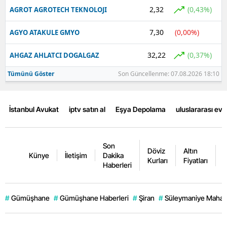
2,32
(0,43%)
AGROT AGROTECH TEKNOLOJI
7,30
(0,00%)
AGYO ATAKULE GMYO
32,22
(0,37%)
AHGAZ AHLATCI DOGALGAZ
Tümünü Göster
Son Güncellenme: 07.08.2026 18:10
İstanbul Avukat
iptv satın al
Eşya Depolama
uluslararası ev
Son
Döviz
Altın
K
Künye
İletişim
Dakika
Kurları
Fiyatları
F
Haberleri
#
Gümüşhane
#
Gümüşhane Haberleri
#
Şiran
#
Süleymaniye Mahall