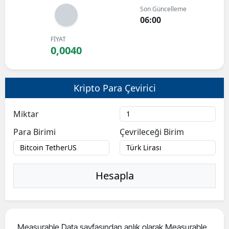
Son Güncelleme
Bilecik
06:00
Bingöl
FİYAT
0,0040
Bitlis
Bolu
Kripto Para Çevirici
Burdur
Miktar
Bursa
Para Birimi
Çevrileceği Birim
Çanakkale
Çankırı
Hesapla
Çorum
Denizli
Diyarbakır
Measurable Data sayfasından anlık olarak Measurable