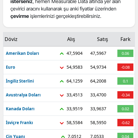
isterseniz
, hemen Measurable Data altında yer alan
Mersin
çevirici aracını kullanarak şu anki fiyatlar üzerinden
çevirme
işlemlerinizi gerçekleştirebilirsiniz.
İstanbul
İzmir
Döviz
Alış
Satış
Fark
Kars
47,5904
47,5967
Amerikan Doları
0.06
Kastamonu
54,9583
54,9734
Euro
-0.08
Kayseri
64,1259
64,2008
İngiliz Sterlini
0.1
Kırklareli
33,4513
33,4700
Avustralya Doları
-0.34
Kırşehir
33,9519
33,9637
Kanada Doları
0.02
Kocaeli
Konya
58,5584
58,5950
İsviçre Frankı
-0.62
Kütahya
7,0512
7,0533
Çin Yuanı
0.04