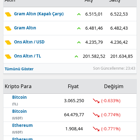
Samsun
6.522,53
6.515,01
Gram Altın (Kapalı Çarşı)
Siirt
6.482,43
6.481,46
Gram Altın
Sinop
4.236,42
4.235,79
Ons Altın / USD
Sivas
201.634,85
201.582,52
Ons Altın / TL
Tekirdağ
Son Güncellenme: 23:43
Tümünü Göster
Tokat
Kripto Para
Fiyat
Değişim
Trabzon
Bitcoin
Tunceli
3.065.250
(-0.633%)
(TL)
Bitcoin
Şanlıurfa
64.479,77
(-0.774%)
(USDT)
Ethereum
Uşak
1.908,44
(-0.771%)
(USDT)
Van
Ethereum