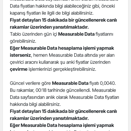
Data fiyatları hakkında bilgi alabileceğiniz gibi, önceki
Edirne
kapanış fiyatları ile ilgili de bilgi alabilirsiniz.
Elazığ
Fiyat detayları 15 dakikada bir güncellenerek canlı
rakamlar üzerinden yansıtılmaktadır.
Erzincan
Tablo üzerinden gün içi
Measurable Data
fiyatlarını
görebilirsiniz.
Erzurum
Eğer Measurable Data hesaplama işlemi yapmak
isterseniz
, hemen Measurable Data altında yer alan
Eskişehir
çevirici aracını kullanarak şu anki fiyatlar üzerinden
Gaziantep
çevirme
işlemlerinizi gerçekleştirebilirsiniz.
Giresun
Güncel verilere göre
Measurable Data
fiyatı 0,0040.
Bu rakamlar, 00:18 tarihinde güncellendi. Measurable
Gümüşhane
Data sayfasından anlık olarak Measurable Data fiyatları
Hakkari
hakkında bilgi alabilirsiniz.
Fiyat detayları 15 dakikada bir güncellenerek canlı
Hatay
rakamlar üzerinden yansıtılmaktadır.
Eğer Measurable Data hesaplama işlemi yapmak
Isparta