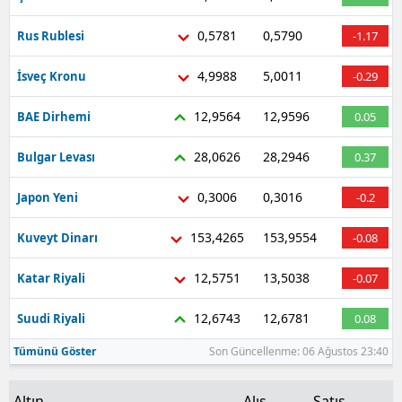
Malatya
0,5781
0,5790
Rus Rublesi
-1.17
Manisa
4,9988
5,0011
İsveç Kronu
-0.29
Kahramanmaraş
12,9564
12,9596
BAE Dirhemi
0.05
Mardin
28,0626
28,2946
Bulgar Levası
0.37
Muğla
0,3006
0,3016
Japon Yeni
-0.2
Muş
153,4265
153,9554
Kuveyt Dinarı
-0.08
Nevşehir
12,5751
13,5038
Katar Riyali
-0.07
Niğde
12,6743
12,6781
Suudi Riyali
0.08
Ordu
Tümünü Göster
Son Güncellenme: 06 Ağustos 23:40
Rize
Sakarya
Altın
Alış
Satış