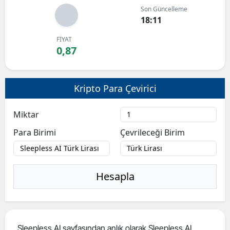
Son Güncelleme
Bilecik
18:11
Bingöl
FİYAT
0,87
Bitlis
Bolu
Kripto Para Çevirici
Burdur
Miktar
Bursa
Para Birimi
Çevrileceği Birim
Çanakkale
Çankırı
Hesapla
Çorum
Denizli
Diyarbakır
Sleepless AI sayfasından anlık olarak Sleepless AI