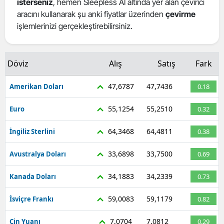
isterseniz
, hemen Sleepless AI altında yer alan çevirici
Mersin
aracını kullanarak şu anki fiyatlar üzerinden
çevirme
işlemlerinizi gerçekleştirebilirsiniz.
İstanbul
İzmir
Döviz
Alış
Satış
Fark
Kars
47,6787
47,7436
Amerikan Doları
0.18
Kastamonu
55,1254
55,2510
Euro
0.32
Kayseri
64,3468
64,4811
İngiliz Sterlini
0.38
Kırklareli
33,6898
33,7500
Avustralya Doları
0.69
Kırşehir
34,1883
34,2339
Kanada Doları
0.73
Kocaeli
Konya
59,0083
59,1179
İsviçre Frankı
0.82
Kütahya
7,0704
7,0812
Çin Yuanı
0.29