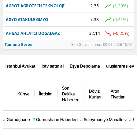
2,35
(1,29%)
AGROT AGROTECH TEKNOLOJI
7,33
(0,41%)
AGYO ATAKULE GMYO
32,14
(-0,25%)
AHGAZ AHLATCI DOGALGAZ
Tümünü Göster
Son Güncellenme: 09.08.2026 18:10
İstanbul Avukat
iptv satın al
Eşya Depolama
uluslararası ev
Son
Döviz
Altın
K
Künye
İletişim
Dakika
Kurları
Fiyatları
F
Haberleri
#
Gümüşhane
#
Gümüşhane Haberleri
#
Süleymaniye Mahallesi
#
Şi