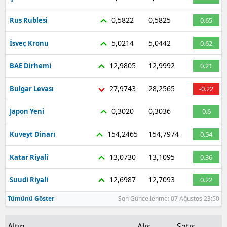
Malatya
0,5822
0,5825
Rus Rublesi
0.65
Manisa
5,0214
5,0442
İsveç Kronu
0.62
Kahramanmaraş
12,9805
12,9992
BAE Dirhemi
0.21
Mardin
27,9743
28,2565
Bulgar Levası
-0.22
Muğla
0,3020
0,3036
Japon Yeni
0.6
Muş
154,2465
154,7974
Kuveyt Dinarı
0.54
Nevşehir
13,0730
13,1095
Katar Riyali
0.36
Niğde
12,6987
12,7093
Suudi Riyali
0.22
Ordu
Tümünü Göster
Son Güncellenme: 07 Ağustos 23:50
Rize
Sakarya
Altın
Alış
Satış