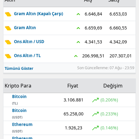
Samsun
6.653,03
6.646,84
Gram Altın (Kapalı Çarşı)
Siirt
6.660,55
6.659,69
Gram Altın
Sinop
4.342,09
4.341,53
Ons Altın / USD
Sivas
207.307,01
206.998,51
Ons Altın / TL
Tekirdağ
Son Güncellenme: 07 Ağu - 23:59
Tümünü Göster
Tokat
Kripto Para
Fiyat
Değişim
Trabzon
Bitcoin
Tunceli
3.106.881
(0.206%)
(TL)
Bitcoin
Şanlıurfa
65.258,00
(0.233%)
(USDT)
Ethereum
Uşak
1.926,23
(0.146%)
(USDT)
Van
Ethereum