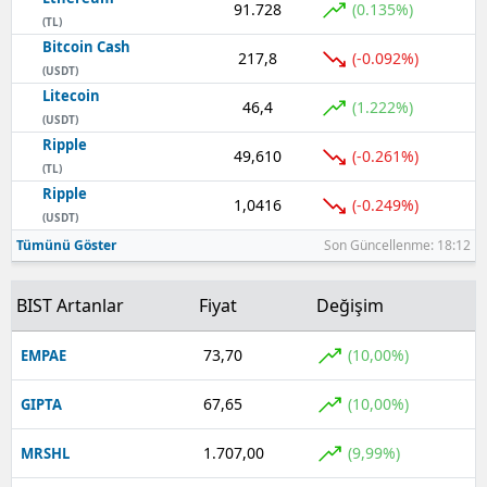
91.728
(0.135%)
(TL)
Yozgat
Bitcoin Cash
217,8
(-0.092%)
(USDT)
Zonguldak
Litecoin
46,4
(1.222%)
(USDT)
Aksaray
Ripple
49,610
(-0.261%)
(TL)
Bayburt
Ripple
1,0416
(-0.249%)
Karaman
(USDT)
Tümünü Göster
Son Güncellenme: 18:12
Kırıkkale
BIST Artanlar
Fiyat
Değişim
Batman
Şırnak
73,70
(10,00%)
EMPAE
Bartın
67,65
(10,00%)
GIPTA
Ardahan
1.707,00
(9,99%)
MRSHL
Iğdır