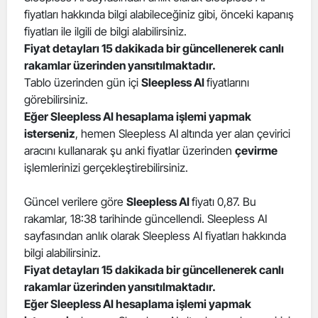
fiyatları hakkında bilgi alabileceğiniz gibi, önceki kapanış
Edirne
fiyatları ile ilgili de bilgi alabilirsiniz.
Elazığ
Fiyat detayları 15 dakikada bir güncellenerek canlı
rakamlar üzerinden yansıtılmaktadır.
Erzincan
Tablo üzerinden gün içi
Sleepless AI
fiyatlarını
görebilirsiniz.
Erzurum
Eğer Sleepless AI hesaplama işlemi yapmak
isterseniz
, hemen Sleepless AI altında yer alan çevirici
Eskişehir
aracını kullanarak şu anki fiyatlar üzerinden
çevirme
Gaziantep
işlemlerinizi gerçekleştirebilirsiniz.
Giresun
Güncel verilere göre
Sleepless AI
fiyatı 0,87. Bu
rakamlar, 18:38 tarihinde güncellendi. Sleepless AI
Gümüşhane
sayfasından anlık olarak Sleepless AI fiyatları hakkında
Hakkari
bilgi alabilirsiniz.
Fiyat detayları 15 dakikada bir güncellenerek canlı
Hatay
rakamlar üzerinden yansıtılmaktadır.
Eğer Sleepless AI hesaplama işlemi yapmak
Isparta