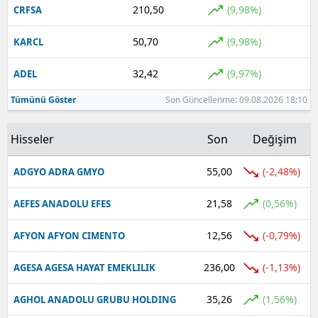
210,50
(9,98%)
CRFSA
Yalova
50,70
(9,98%)
KARCL
Karabük
32,42
(9,97%)
ADEL
Kilis
Tümünü Göster
Son Güncellenme: 09.08.2026 18:10
Osmaniye
Hisseler
Son
Değişim
Düzce
55,00
(-2,48%)
ADGYO ADRA GMYO
21,58
(0,56%)
AEFES ANADOLU EFES
12,56
(-0,79%)
AFYON AFYON CIMENTO
236,00
(-1,13%)
AGESA AGESA HAYAT EMEKLILIK
35,26
(1,56%)
AGHOL ANADOLU GRUBU HOLDING