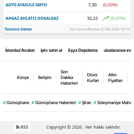
7,30
(0,00%)
AGYO ATAKULE GMYO
32,22
(0,37%)
AHGAZ AHLATCI DOGALGAZ
Tümünü Göster
Son Güncellenme: 07.08.2026 18:10
İstanbul Avukat
iptv satın al
Eşya Depolama
uluslararası ev
Son
Döviz
Altın
K
Künye
İletişim
Dakika
Kurları
Fiyatları
F
Haberleri
#
Gümüşhane
#
Gümüşhane Haberleri
#
Şiran
#
Süleymaniye Mahall
RSS
Copyright © 2026 . Her hakkı saklıdır.