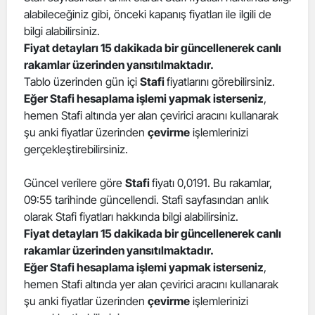
alabileceğiniz gibi, önceki kapanış fiyatları ile ilgili de
Edirne
bilgi alabilirsiniz.
Elazığ
Fiyat detayları 15 dakikada bir güncellenerek canlı
rakamlar üzerinden yansıtılmaktadır.
Erzincan
Tablo üzerinden gün içi
Stafi
fiyatlarını görebilirsiniz.
Eğer Stafi hesaplama işlemi yapmak isterseniz
,
Erzurum
hemen Stafi altında yer alan çevirici aracını kullanarak
şu anki fiyatlar üzerinden
çevirme
işlemlerinizi
Eskişehir
gerçekleştirebilirsiniz.
Gaziantep
Güncel verilere göre
Stafi
fiyatı 0,0191. Bu rakamlar,
Giresun
09:55 tarihinde güncellendi. Stafi sayfasından anlık
olarak Stafi fiyatları hakkında bilgi alabilirsiniz.
Gümüşhane
Fiyat detayları 15 dakikada bir güncellenerek canlı
Hakkari
rakamlar üzerinden yansıtılmaktadır.
Eğer Stafi hesaplama işlemi yapmak isterseniz
,
Hatay
hemen Stafi altında yer alan çevirici aracını kullanarak
şu anki fiyatlar üzerinden
çevirme
işlemlerinizi
Isparta