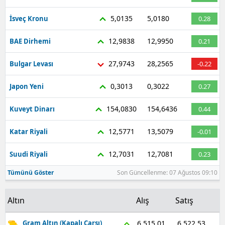
Malatya
5,0135
5,0180
İsveç Kronu
0.28
Manisa
12,9838
12,9950
BAE Dirhemi
0.21
Kahramanmaraş
27,9743
28,2565
Bulgar Levası
-0.22
Mardin
0,3013
0,3022
Japon Yeni
0.27
Muğla
154,0830
154,6436
Kuveyt Dinarı
0.44
Muş
12,5771
13,5079
Katar Riyali
-0.01
Nevşehir
12,7031
12,7081
Suudi Riyali
0.23
Niğde
Tümünü Göster
Son Güncellenme: 07 Ağustos 09:10
Ordu
Altın
Alış
Satış
Rize
Sakarya
6.522,53
6.515,01
Gram Altın (Kapalı Çarşı)