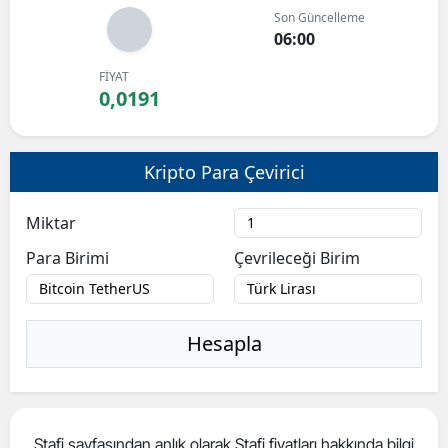
Son Güncelleme
Bilecik
06:00
Bingöl
FİYAT
0,0191
Bitlis
Bolu
Kripto Para Çevirici
Burdur
Miktar
Bursa
Para Birimi
Çevrileceği Birim
Çanakkale
Çankırı
Hesapla
Çorum
Denizli
Diyarbakır
Stafi sayfasından anlık olarak Stafi fiyatları hakkında bilgi