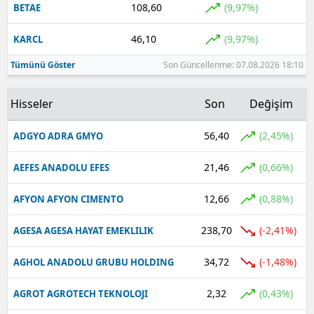
108,60
(9,97%)
BETAE
Yalova
46,10
(9,97%)
KARCL
Karabük
Tümünü Göster
Son Güncellenme: 07.08.2026 18:10
Kilis
Hisseler
Son
Değişim
Osmaniye
56,40
(2,45%)
ADGYO ADRA GMYO
Düzce
21,46
(0,66%)
AEFES ANADOLU EFES
12,66
(0,88%)
AFYON AFYON CIMENTO
238,70
(-2,41%)
AGESA AGESA HAYAT EMEKLILIK
34,72
(-1,48%)
AGHOL ANADOLU GRUBU HOLDING
2,32
(0,43%)
AGROT AGROTECH TEKNOLOJI