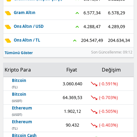
Samsun
6.578,29
6.577,34
Gram Altın
Siirt
4.289,09
4.288,47
Ons Altın / USD
Sinop
204.634,34
204.547,49
Ons Altın / TL
Sivas
Son Güncellenme: 09:12
Tümünü Göster
Tekirdağ
Kripto Para
Fiyat
Değişim
Tokat
Bitcoin
3.060.640
(-0.591%)
Trabzon
(TL)
Bitcoin
64.369,53
(-0.703%)
Tunceli
(USDT)
Ethereum
Şanlıurfa
1.902,12
(-0.505%)
(USDT)
Ethereum
Uşak
90.432
(-0.403%)
(TL)
Van
Bitcoin Cash