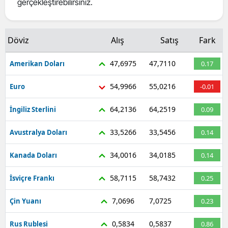
gerçekleştirebilirsiniz.
Mersin
İstanbul
Döviz
Alış
Satış
Fark
İzmir
47,6975
47,7110
Amerikan Doları
0.17
Kars
54,9966
55,0216
Euro
-0.01
Kastamonu
64,2136
64,2519
İngiliz Sterlini
0.09
Kayseri
33,5266
33,5456
Avustralya Doları
0.14
Kırklareli
34,0016
34,0185
Kanada Doları
0.14
Kırşehir
58,7115
58,7432
İsviçre Frankı
0.25
Kocaeli
7,0696
7,0725
Çin Yuanı
0.23
Konya
Kütahya
0,5834
0,5837
Rus Rublesi
0.86