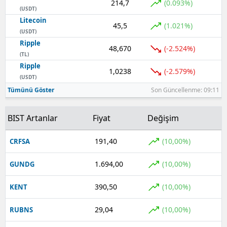
214,7
(0.093%)
(USDT)
Yozgat
Litecoin
45,5
(1.021%)
(USDT)
Zonguldak
Ripple
48,670
(-2.524%)
(TL)
Aksaray
Ripple
1,0238
(-2.579%)
(USDT)
Bayburt
Tümünü Göster
Son Güncellenme: 09:11
Karaman
BIST Artanlar
Fiyat
Değişim
Kırıkkale
191,40
(10,00%)
CRFSA
Batman
Şırnak
1.694,00
(10,00%)
GUNDG
Bartın
390,50
(10,00%)
KENT
Ardahan
29,04
(10,00%)
RUBNS
Iğdır