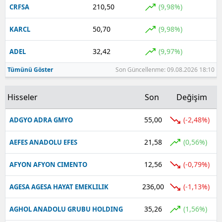
210,50
(9,98%)
CRFSA
Yalova
50,70
(9,98%)
KARCL
Karabük
32,42
(9,97%)
ADEL
Kilis
Tümünü Göster
Son Güncellenme: 09.08.2026 18:10
Osmaniye
Hisseler
Son
Değişim
Düzce
55,00
(-2,48%)
ADGYO ADRA GMYO
21,58
(0,56%)
AEFES ANADOLU EFES
12,56
(-0,79%)
AFYON AFYON CIMENTO
236,00
(-1,13%)
AGESA AGESA HAYAT EMEKLILIK
35,26
(1,56%)
AGHOL ANADOLU GRUBU HOLDING