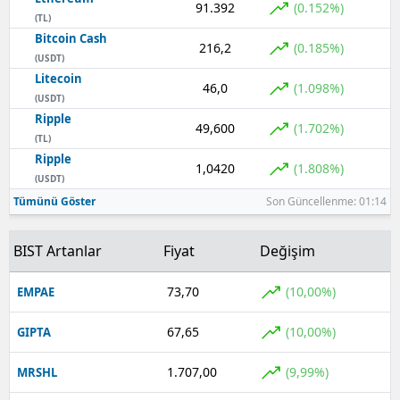
91.392
(0.152%)
(TL)
Yozgat
Bitcoin Cash
216,2
(0.185%)
(USDT)
Zonguldak
Litecoin
46,0
(1.098%)
(USDT)
Aksaray
Ripple
49,600
(1.702%)
(TL)
Bayburt
Ripple
1,0420
(1.808%)
Karaman
(USDT)
Tümünü Göster
Son Güncellenme: 01:14
Kırıkkale
BIST Artanlar
Fiyat
Değişim
Batman
Şırnak
73,70
(10,00%)
EMPAE
Bartın
67,65
(10,00%)
GIPTA
Ardahan
1.707,00
(9,99%)
MRSHL
Iğdır