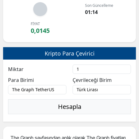
Son Güncelleme
Bilecik
01:14
Bingöl
FİYAT
0,0145
Bitlis
Bolu
Kripto Para Çevirici
Burdur
Miktar
Bursa
Para Birimi
Çevrileceği Birim
Çanakkale
Çankırı
Hesapla
Çorum
Denizli
Diyarbakır
The Graph sayfasından anlık olarak The Graph fiyatları