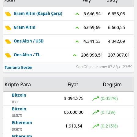
Samsun
6.653,03
6.646,84
Gram Altın (Kapalı Çarşı)
Siirt
6.660,55
6.659,69
Gram Altın
Sinop
4.342,09
4.341,53
Ons Altın / USD
Sivas
207.307,01
206.998,51
Ons Altın / TL
Tekirdağ
Son Güncellenme: 07 Ağu - 23:59
Tümünü Göster
Tokat
Kripto Para
Fiyat
Değişim
Trabzon
Bitcoin
Tunceli
3.094.275
(0.052%)
(TL)
Bitcoin
Şanlıurfa
65.000,00
(0.12%)
(USDT)
Ethereum
Uşak
1.919,54
(0.215%)
(USDT)
Van
Ethereum