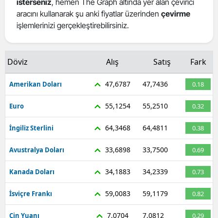
isterseniz
, hemen The Graph altında yer alan çevirici
Mersin
aracını kullanarak şu anki fiyatlar üzerinden
çevirme
işlemlerinizi gerçekleştirebilirsiniz.
İstanbul
İzmir
Döviz
Alış
Satış
Fark
Kars
47,6787
47,7436
Amerikan Doları
0.18
Kastamonu
55,1254
55,2510
Euro
0.32
Kayseri
64,3468
64,4811
İngiliz Sterlini
0.38
Kırklareli
33,6898
33,7500
Avustralya Doları
0.69
Kırşehir
34,1883
34,2339
Kanada Doları
0.73
Kocaeli
Konya
59,0083
59,1179
İsviçre Frankı
0.82
Kütahya
7,0704
7,0812
Çin Yuanı
0.29