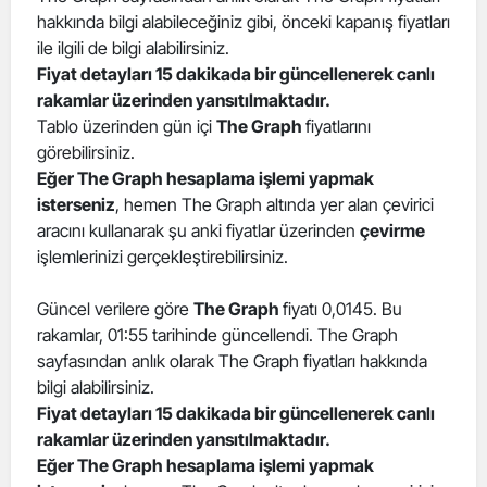
hakkında bilgi alabileceğiniz gibi, önceki kapanış fiyatları
Edirne
ile ilgili de bilgi alabilirsiniz.
Elazığ
Fiyat detayları 15 dakikada bir güncellenerek canlı
rakamlar üzerinden yansıtılmaktadır.
Erzincan
Tablo üzerinden gün içi
The Graph
fiyatlarını
görebilirsiniz.
Erzurum
Eğer The Graph hesaplama işlemi yapmak
isterseniz
, hemen The Graph altında yer alan çevirici
Eskişehir
aracını kullanarak şu anki fiyatlar üzerinden
çevirme
Gaziantep
işlemlerinizi gerçekleştirebilirsiniz.
Giresun
Güncel verilere göre
The Graph
fiyatı 0,0145. Bu
rakamlar, 01:55 tarihinde güncellendi. The Graph
Gümüşhane
sayfasından anlık olarak The Graph fiyatları hakkında
Hakkari
bilgi alabilirsiniz.
Fiyat detayları 15 dakikada bir güncellenerek canlı
Hatay
rakamlar üzerinden yansıtılmaktadır.
Eğer The Graph hesaplama işlemi yapmak
Isparta