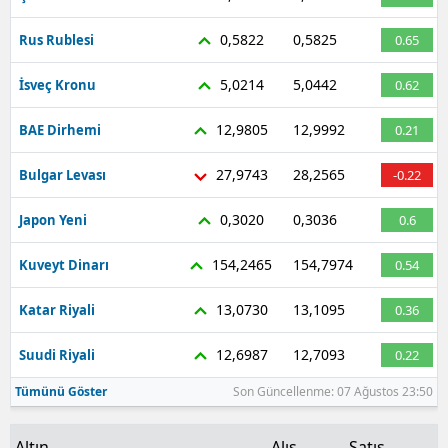
Malatya
0,5822
0,5825
Rus Rublesi
0.65
Manisa
5,0214
5,0442
İsveç Kronu
0.62
Kahramanmaraş
12,9805
12,9992
BAE Dirhemi
0.21
Mardin
27,9743
28,2565
Bulgar Levası
-0.22
Muğla
0,3020
0,3036
Japon Yeni
0.6
Muş
154,2465
154,7974
Kuveyt Dinarı
0.54
Nevşehir
13,0730
13,1095
Katar Riyali
0.36
Niğde
12,6987
12,7093
Suudi Riyali
0.22
Ordu
Tümünü Göster
Son Güncellenme: 07 Ağustos 23:50
Rize
Sakarya
Altın
Alış
Satış