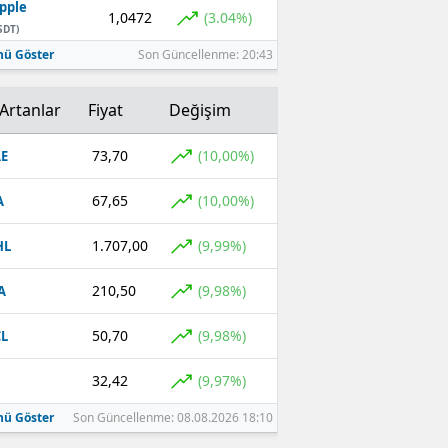
pple
1,0472
(3.04%)
SDT)
ü Göster
Son Güncellenme: 20:43
Artanlar
Fiyat
Değişim
73,70
(10,00%)
E
67,65
(10,00%)
A
1.707,00
(9,99%)
HL
210,50
(9,98%)
A
50,70
(9,98%)
L
32,42
(9,97%)
ü Göster
Son Güncellenme: 08.08.2026 18:10