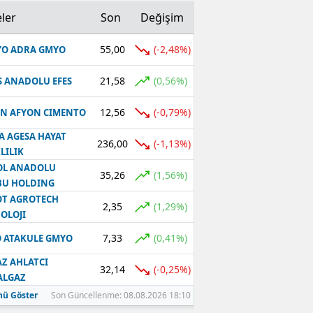
ler
Son
Değişim
55,00
(-2,48%)
O ADRA GMYO
21,58
(0,56%)
S ANADOLU EFES
12,56
(-0,79%)
N AFYON CIMENTO
A AGESA HAYAT
236,00
(-1,13%)
LILIK
OL ANADOLU
35,26
(1,56%)
BU HOLDING
T AGROTECH
2,35
(1,29%)
OLOJI
7,33
(0,41%)
 ATAKULE GMYO
Z AHLATCI
32,14
(-0,25%)
ALGAZ
ü Göster
Son Güncellenme: 08.08.2026 18:10