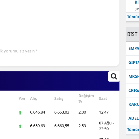
Ri
Malatya
(U
Tümün
Manisa
BIST 
Kahramanmaraş
Mardin
EMPA
İlk yorumu siz yazın *
Muğla
GIPT
Muş
MRS
Nevşehir
CRFS
Değişim
Niğde
Yön
Alış
Satış
Saat
%
KARC
Ordu
6.646,84
6.653,03
2,00
12:47
ADEL
07 Ağu -
Rize
6.659,69
6.660,55
2,59
23:59
Tümün
Sakarya