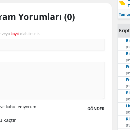
T
Mersin
Gram Yorumları (0)
Tümün
İstanbul
Krip
İzmir
r veya
kayıt
olabilirsiniz.
Bi
Kars
(TL
Bi
Kastamonu
(U
E
Kayseri
(U
Kırklareli
E
(TL
Kırşehir
Bi
(U
Kocaeli
Li
ve kabul ediyorum
GÖNDER
(U
Konya
Ri
u kaçtır
(TL
Kütahya