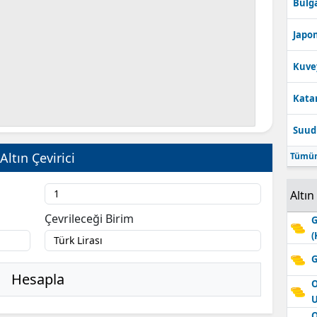
Bulga
Edirne
Japon
Elazığ
Kuve
Erzincan
Katar
Erzurum
Suudi
Eskişehir
Altın Çevirici
Tümün
Gaziantep
Giresun
Altın
Çevrileceği Birim
Gümüşhane
G
(
Hakkari
G
Hesapla
Hatay
O
Isparta
O