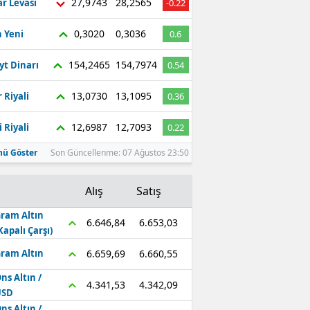
27,9743
28,2565
r Levası
-0.22
0,3020
0,3036
 Yeni
0.6
154,2465
154,7974
yt Dinarı
0.54
13,0730
13,1095
 Riyali
0.36
12,6987
12,7093
 Riyali
0.22
ü Göster
Son Güncellenme: 07 Ağustos 23:50
Alış
Satış
ram Altın
6.653,03
6.646,84
Kapalı Çarşı)
6.660,55
6.659,69
ram Altın
ns Altın /
4.342,09
4.341,53
USD
ns Altın /