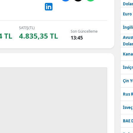
Dolar
Bilecik
Euro
Bingöl
İngili
SATIŞ(TL)
Bitlis
Son Güncelleme
4 TL
4.835,35 TL
13:45
Avus
Bolu
Dolar
Kana
Burdur
Bursa
İsviç
Çanakkale
Çin 
Çankırı
Rus R
Çorum
İsve
Denizli
BAE 
Diyarbakır