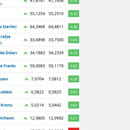
47,6787
47,7436
0.18
ı
55,1254
55,2510
0.32
64,3468
64,4811
z Sterlini
0.38
tralya
33,6898
33,7500
0.69
ı
34,1883
34,2339
da Doları
0.73
59,0083
59,1179
re Frankı
0.82
7,0704
7,0812
Yuanı
0.29
0,5822
0,5825
ublesi
0.65
5,0214
5,0442
ç Kronu
0.62
12,9805
12,9992
Dirhemi
0.21