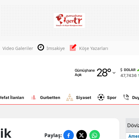
Adana
Adıyaman
Afyonkarahisar
Video Galeriler
İmsakiye
Köşe Yazarları
Ağrı
28
°
Amasya
DOLAR
Gümüşhane
Açık
47,7436
Ankara
Antalya
Vefat İlanları
Gurbetten
Siyaset
Spor
Du
Artvin
Aydın
Dövi
ik
Balıkesir
Paylaş:
Amer