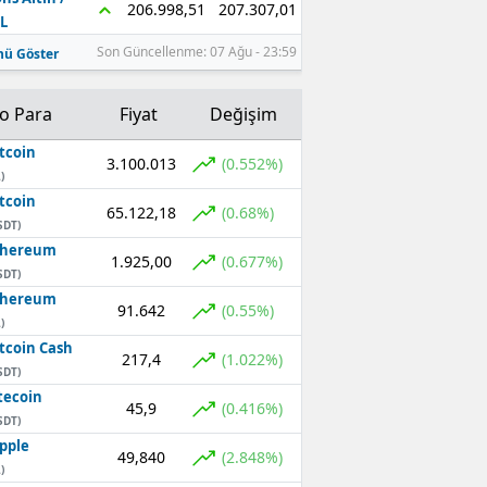
207.307,01
206.998,51
L
Son Güncellenme: 07 Ağu - 23:59
ü Göster
to Para
Fiyat
Değişim
tcoin
3.100.013
(0.552%)
)
tcoin
65.122,18
(0.68%)
SDT)
thereum
1.925,00
(0.677%)
SDT)
thereum
91.642
(0.55%)
)
tcoin Cash
217,4
(1.022%)
SDT)
tecoin
45,9
(0.416%)
SDT)
pple
49,840
(2.848%)
)