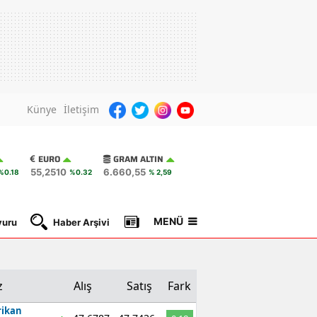
Künye
İletişim
EURO
GRAM ALTIN
55,2510
6.660,55
%0.18
%0.32
% 2,59
MENÜ
yuru
Haber Arşivi
Gazete Manşetleri
Nöbetçi Ec
z
Alış
Satış
Fark
ikan