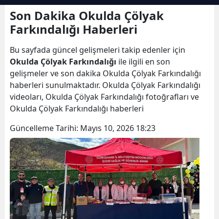
Bilecik
Son Dakika Okulda Çölyak
Farkındalığı Haberleri
Bingöl
Bu sayfada güncel gelişmeleri takip edenler için
Bitlis
Okulda Çölyak Farkındalığı
ile ilgili en son
Bolu
gelişmeler ve son dakika Okulda Çölyak Farkındalığı
haberleri sunulmaktadır. Okulda Çölyak Farkındalığı
Burdur
videoları, Okulda Çölyak Farkındalığı fotoğrafları ve
Okulda Çölyak Farkındalığı haberleri
Bursa
Güncelleme Tarihi:
Mayıs 10, 2026 18:23
Çanakkale
Çankırı
Çorum
Denizli
Diyarbakır