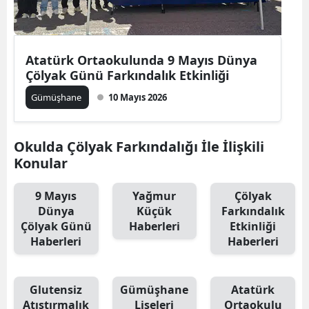
Edirne
Elazığ
Atatürk Ortaokulunda 9 Mayıs Dünya
Erzincan
Çölyak Günü Farkındalık Etkinliği
Gümüşhane
10 Mayıs 2026
Erzurum
Eskişehir
Okulda Çölyak Farkındalığı İle İlişkili
Gaziantep
Konular
Giresun
9 Mayıs
Yağmur
Çölyak
Dünya
Küçük
Farkındalık
Gümüşhane
Çölyak Günü
Haberleri
Etkinliği
Haberleri
Haberleri
Hakkari
Hatay
Glutensiz
Gümüşhane
Atatürk
Isparta
Atıştırmalık
Liseleri
Ortaokulu