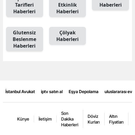
Tarifleri
Etkinlik
Haberleri
Mersin
Haberleri
Haberleri
İstanbul
Glutensiz
Çölyak
İzmir
Beslenme
Haberleri
Kars
Haberleri
Kastamonu
Kayseri
Kırklareli
İstanbul Avukat
iptv satın al
Eşya Depolama
uluslararası ev
Kırşehir
Kocaeli
Son
Döviz
Altın
K
Künye
İletişim
Dakika
Konya
Kurları
Fiyatları
F
Haberleri
Kütahya