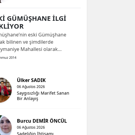
cak. Öğretmen, öğrenci senden...
Kİ GÜMÜŞHANE İLGİ
KLİYOR
üşhane’nin eski Gümüşhane
ak bilinen ve şimdilerde
eymaniye Mahallesi olarak
ndırılan yerleşim yeri harabe bir
mmuz 2014
lde ilgi bekliyor. Doğankent
taşı Mahallesi Deregözü Camii
mı İken Eski Gümüşhane’nin
Ülker SADIK
eymaniye Camiine atanan Fatih
06 Ağustos 2026
’yı ziyaretimiz sırasında ilgimizi
Saygısızlığı Marifet Sanan
Bir Anlayış
n d...
Burcu DEMİR ÖNCÜL
06 Ağustos 2026
Sadeliğin İhtişamı