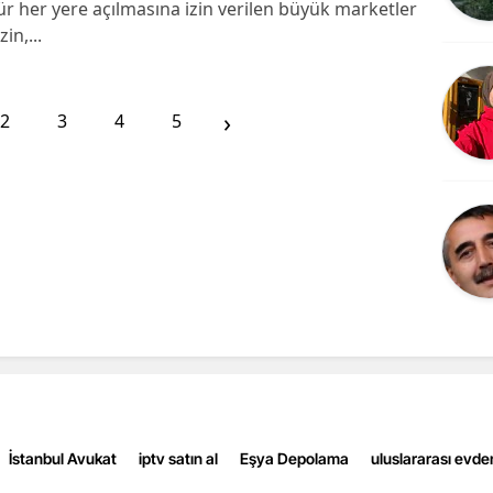
tür her yere açılmasına izin verilen büyük marketler
Mersin
in,...
İstanbul
›
2
3
4
5
İzmir
Kars
Kastamonu
Kayseri
Kırklareli
Kırşehir
Kocaeli
Konya
İstanbul Avukat
iptv satın al
Eşya Depolama
uluslararası evde
Kütahya