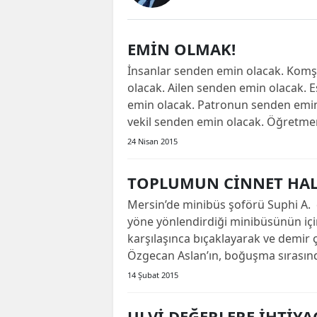
EMİN OLMAK!
İnsanlar senden emin olacak. Kom
olacak. Ailen senden emin olacak. 
emin olacak. Patronun senden emin
vekil senden emin olacak. Öğretmen
24 Nisan 2015
TOPLUMUN CİNNET HAL
Mersin’de minibüs şoförü Suphi A.
yöne yönlendirdiği minibüsünün içi
karşılaşınca bıçaklayarak ve demir 
Özgecan Aslan’ın, boğuşma sırasında
14 Şubat 2015
ULVİ DEĞERLERE İHTİYA