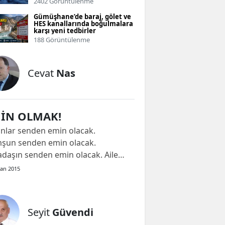
2402 Görüntülenme
Gümüşhane’de baraj, gölet ve
HES kanallarında boğulmalara
karşı yeni tedbirler
188 Görüntülenme
Cevat
Nas
İN OLMAK!
anlar senden emin olacak.
şun senden emin olacak.
adaşın senden emin olacak. Ailen
 emin olacak. Esnaf senden
san 2015
n olacak. İş arkadaşların senden
n olacak. Patronun senden emin
cak. Amirin senden emin olacak.
Seyit
Güvendi
tar, aza, vekil senden emin