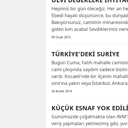
Hepimiz bir gün öleceğiz. Her an he
Ebedi hayatı düşününce, bu dünyad
Bakıyorsunuz, camiinin minaresinden
giden kim acaba! Sevdiklerimiz nere
09 Ocak 2015
TÜRKİYE'DEKİ SURİYE
Bugün Cuma, Fatih mahalle camisind
cami çıkışında saydım sadece bizim 
vardı. Kocaeli'nde bir ilçenin mahal
sınırına yakın veya İstanbul, Ankara,
26 Aralık 2014
KÜÇÜK ESNAF YOK EDİL
Günümüzde çoğalmakta olan AVM'ler 
veriş yapmaları yetmezmiş gibi, yur