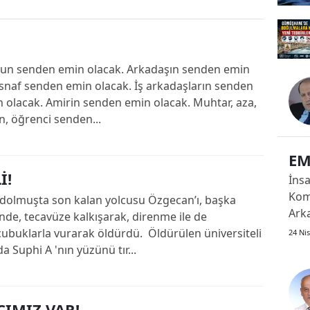
Bilecik
Bingöl
şun senden emin olacak. Arkadaşın senden emin
Bitlis
Esnaf senden emin olacak. İş arkadaşların senden
Bolu
 olacak. Amirin senden emin olacak. Muhtar, aza,
, öğrenci senden...
Burdur
EM
Bursa
İ!
İns
Çanakkale
Kom
 dolmuşta son kalan yolcusu Özgecan’ı, başka
Ark
Çankırı
nde, tecavüze kalkışarak, direnme ile de
senden
çubuklarla vurarak öldürdü. Öldürülen üniversiteli
24 Ni
Çorum
emi
 Suphi A 'nın yüzünü tır...
emi
Denizli
ola
Muh
Diyarbakır
CIMIZ VAR!