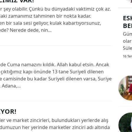
ola
Edirne
r şey olabilir. Çünkü bu dünyadaki vaktimiz çok az.
aki zamanımız tahminen bir nokta kadar.
ES
Elazığ
 bir sala sesi geliyor, kulak kabartıyorsunuz,
BE
de? Nerede dede, nin...
Erzincan
Güm
olar
Erzurum
Sül
adla
Eskişehir
16 Te
şeki
e Cuma namazını kıldık. Allah kabul etsin. Ancak
Gaziantep
Süt
çıktığımız kapı önünde 13 tane Suriyeli dilenen
İma
le camisinde bu kadar Suriyeli dilenen varsa, Suriye
Giresun
Sül
 Adana,...
Sarı
Gümüşhane
çeke
Hakkari
İYOR!
Hatay
ve market zincirleri, bulundukları yerlerde alış
dumuzun her yerinde marketler zinciri adı altında
Isparta