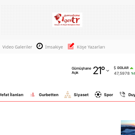
Adana
Adıyaman
Afyonkarahisar
Video Galeriler
İmsakiye
Köşe Yazarları
Ağrı
21
°
Amasya
DOLAR
Gümüşhane
Açık
47,5978
%0
Ankara
Antalya
Vefat İlanları
Gurbetten
Siyaset
Spor
Du
Artvin
Aydın
Balıkesir