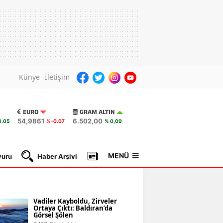
Künye
İletişim
EURO
GRAM ALTIN
54,9861
6.502,00
.05
%-0.07
% 0,09
MENÜ
yuru
Haber Arşivi
Gazete Manşetleri
Nöbetçi Ec
Vadiler Kayboldu, Zirveler
Ortaya Çıktı: Baldıran’da
Görsel Şölen