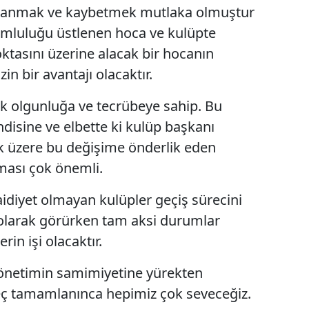
azanmak ve kaybetmek mutlaka olmuştur
Mersin
rumluluğu üstlenen hoca ve kulüpte
İstanbul
oktasını üzerine alacak bir hocanın
n bir avantajı olacaktır.
İzmir
ek olgunluğa ve tecrübeye sahip. Bu
Kars
disine ve elbette ki kulüp başkanı
Kastamonu
 üzere bu değişime önderlik eden
Kayseri
ması çok önemli.
Kırklareli
aidiyet olmayan kulüpler geçiş sürecini
Kırşehir
i olarak görürken tam aksi durumlar
rin işi olacaktır.
Kocaeli
yönetimin samimiyetine yürekten
Konya
eç tamamlanınca hepimiz çok seveceğiz.
Kütahya