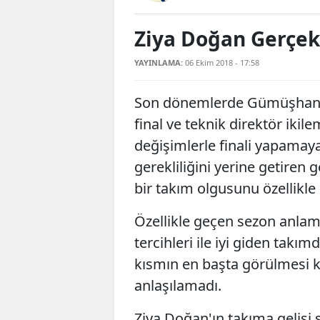
Ziya Doğan Gerçek
YAYINLAMA:
06 Ekim 2018 - 17:58
Son dönemlerde Gümüşhanes
final ve teknik direktör ikil
değişimlerle finali yapamaya
gerekliliğini yerine getiren
bir takım olgusunu özellikle
Özellikle geçen sezon anlams
tercihleri ile iyi giden tak
kısmın en başta görülmesi k
anlaşılamadı.
Ziya Doğan'ın takıma gelişi