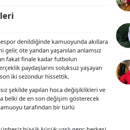
Bilecik
leri
Bingöl
Bitlis
por denildiğinde kamuoyunda akıllara
Bolu
emi gelir, öte yandan yaşanılan anlamsız
Burdur
n fakat finale kadar futbolun
Bursa
 gerçeklik paydaşlarını soluksuz yaşayan
 son iki sezondur hissettik.
Çanakkale
ız şekilde yapılan hoca değişiklikleri ve
Çankırı
ımda belki de en son değişim gösterecek
Çorum
amuoyu tarafından bir türlü
Denizli
Diyarbakır
 şüphesiz büyük küçük yaşlı genç herkesi