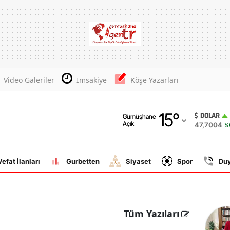
Adana
Adıyaman
Afyonkarahisar
Video Galeriler
İmsakiye
Köşe Yazarları
Ağrı
15
°
Amasya
DOLAR
Gümüşhane
Açık
47,7004
%
Ankara
Antalya
Vefat İlanları
Gurbetten
Siyaset
Spor
Du
Artvin
Aydın
Tüm Yazıları
Balıkesir