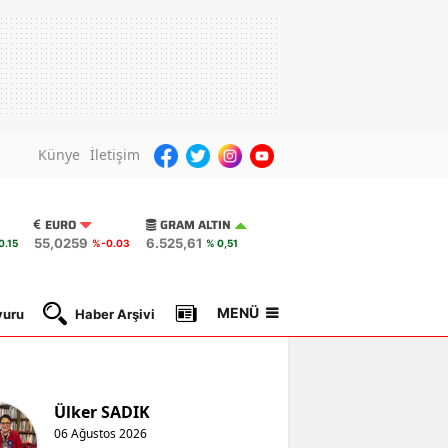
Künye
İletişim
EURO
GRAM ALTIN
55,0259
6.525,61
0.15
%-0.03
% 0,51
MENÜ
yuru
Haber Arşivi
Gazete Manşetleri
Nöbetçi Ec
Ülker SADIK
06 Ağustos 2026