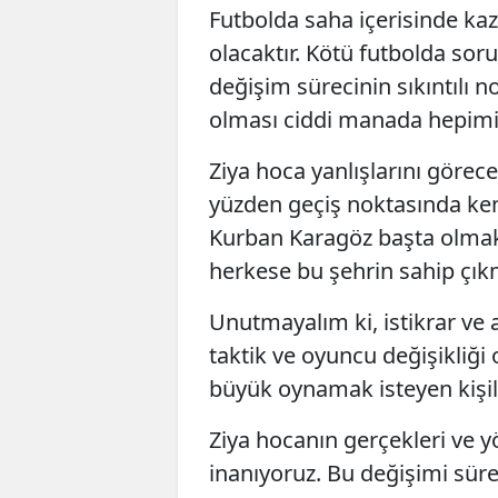
Futbolda saha içerisinde k
olacaktır. Kötü futbolda so
değişim sürecinin sıkıntılı n
olması ciddi manada hepimizi
Ziya hoca yanlışlarını görec
yüzden geçiş noktasında ken
Kurban Karagöz başta olmak
herkese bu şehrin sahip çık
Unutmayalım ki, istikrar ve 
taktik ve oyuncu değişikliğ
büyük oynamak isteyen kişile
Ziya hocanın gerçekleri ve 
inanıyoruz. Bu değişimi sür