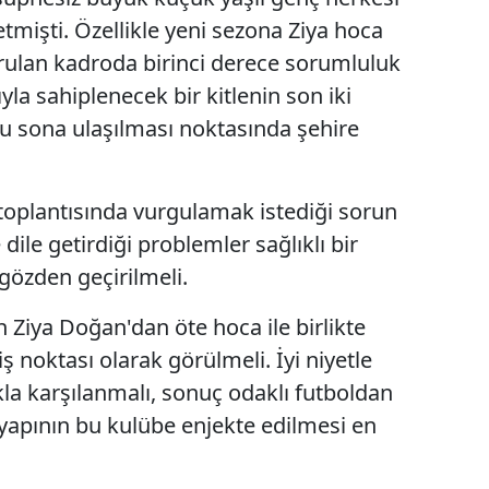
işti. Özellikle yeni sezona Ziya hoca
Edirne
urulan kadroda birinci derece sorumluluk
Elazığ
yla sahiplenecek bir kitlenin son iki
Erzincan
u sona ulaşılması noktasında şehire
Erzurum
Eskişehir
 toplantısında vurgulamak istediği sorun
le dile getirdiği problemler sağlıklı bir
Gaziantep
 gözden geçirilmeli.
Giresun
iya Doğan'dan öte hoca ile birlikte
Gümüşhane
ş noktası olarak görülmeli. İyi niyetle
Hakkari
la karşılanmalı, sonuç odaklı futboldan
ir yapının bu kulübe enjekte edilmesi en
Hatay
Isparta