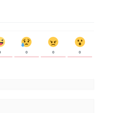
Malatya
Manisa
Kahramanmaraş
Mardin
Muğla
0
0
0
0
Muş
Nevşehir
Niğde
Ordu
Rize
Sakarya