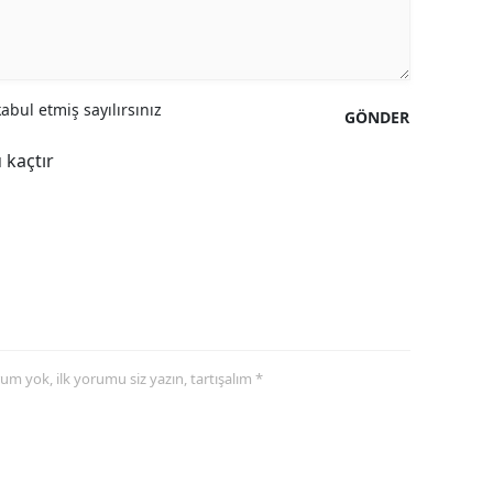
Samsun
Siirt
bul etmiş sayılırsınız
GÖNDER
Sinop
 kaçtır
Sivas
Tekirdağ
Tokat
Trabzon
Tunceli
yorum yok, ilk yorumu siz yazın, tartışalım *
Şanlıurfa
Uşak
Van