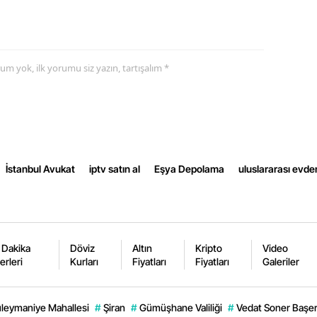
Yalova
Karabük
yorum yok, ilk yorumu siz yazın, tartışalım *
Kilis
Osmaniye
Düzce
İstanbul Avukat
iptv satın al
Eşya Depolama
uluslararası evde
 Dakika
Döviz
Altın
Kripto
Video
erleri
Kurları
Fiyatları
Fiyatları
Galeriler
leymaniye Mahallesi
#
Şiran
#
Gümüşhane Valiliği
#
Vedat Soner Başe