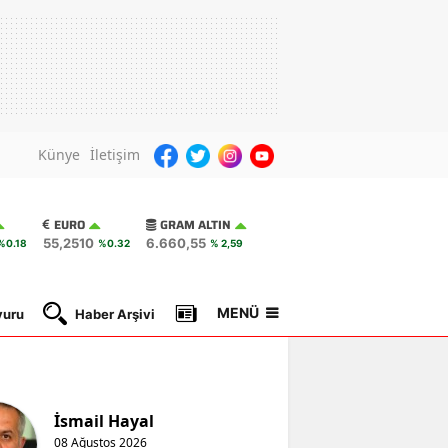
Künye
İletişim
EURO
GRAM ALTIN
55,2510
6.660,55
%0.18
%0.32
% 2,59
MENÜ
yuru
Haber Arşivi
Gazete Manşetleri
Nöbetçi Ec
İsmail Hayal
08 Ağustos 2026