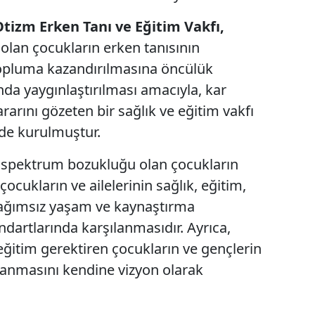
Malatya
tizm Erken Tanı ve Eğitim Vakfı,
olan çocukların erken tanısının
Manisa
 topluma kazandırılmasına öncülük
Kahramanmaraş
da yaygınlaştırılması amacıyla, kar
Mardin
rını gözeten bir sağlık ve eğitim vakfı
nde kurulmuştur.
Muğla
m spektrum bozukluğu olan çocukların
Muş
çocukların ve ailelerinin sağlık, eğitim,
Nevşehir
bağımsız yaşam ve kaynaştırma
Niğde
dartlarında karşılanmasıdır. Ayrıca,
eğitim gerektiren çocukların ve gençlerin
Ordu
şılanmasını kendine vizyon olarak
Rize
Sakarya