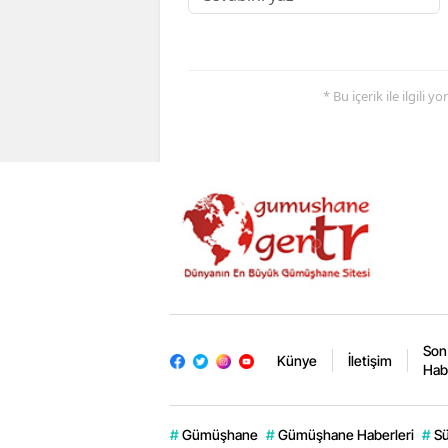
* Bu içerik ile ilgili 
Son
Künye
İletişim
Hab
#
Gümüşhane
#
Gümüşhane Haberleri
#
Sü