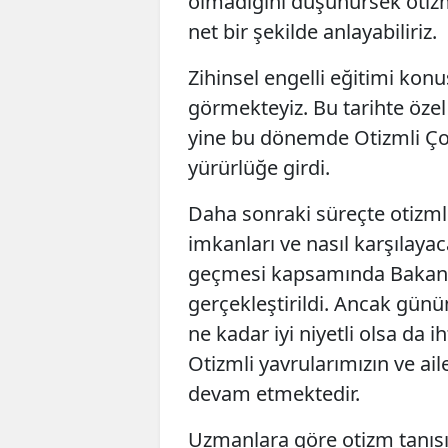
olmadığını düşünürsek otizml
net bir şekilde anlayabiliriz.
Zihinsel engelli eğitimi konu
görmekteyiz. Bu tarihte öze
yine bu dönemde Otizmli Ço
yürürlüğe girdi.
Daha sonraki süreçte otizmli 
imkanları ve nasıl karşılaya
geçmesi kapsamında Bakanlı
gerçekleştirildi. Ancak gün
ne kadar iyi niyetli olsa da 
Otizmli yavrularımızın ve ailel
devam etmektedir.
Uzmanlara göre otizm tanıs