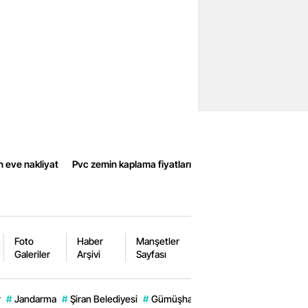
n eve nakliyat
Pvc zemin kaplama fiyatları
Foto
Haber
Manşetler
Galeriler
Arşivi
Sayfası
r
#
Jandarma
#
Şiran Belediyesi
#
Gümüşhane Son Dakika.
#
Herfene 