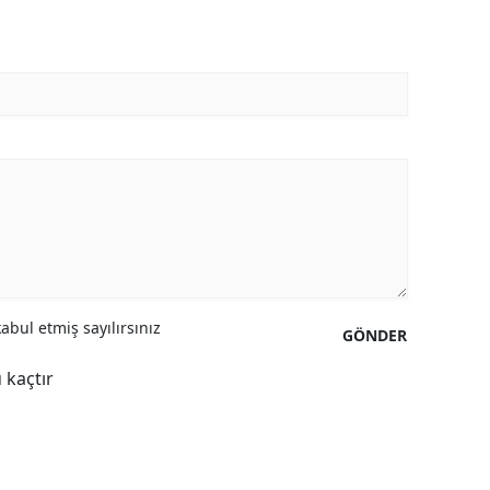
Yozgat
Zonguldak
Aksaray
Bayburt
Karaman
Kırıkkale
Batman
bul etmiş sayılırsınız
GÖNDER
Şırnak
 kaçtır
Bartın
Ardahan
Iğdır