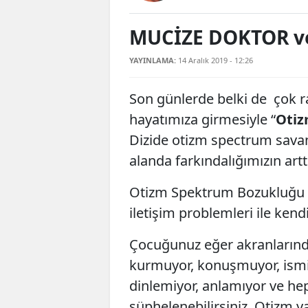
MUCİZE DOKTOR v
YAYINLAMA:
14 Aralık 2019 - 12:26
Son günlerde belki de çok r
hayatımıza girmesiyle “
Oti
Dizide otizm spectrum savan
alanda farkındalığımızın artt
Otizm Spektrum Bozukluğu d
iletişim problemleri ile kendi
Çocuğunuz eğer akranlarında
kurmuyor, konuşmuyor, ismiy
dinlemiyor, anlamıyor ve hep
şüphelenebilirsiniz. Otizm ya