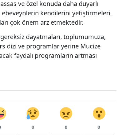
assas ve özel konuda daha duyarlı
Samsun
ebeveynlerin kendilerini yetiştirmeleri,
mları çok önem arz etmektedir.
Siirt
, gereksiz dayatmaları, toplumumuza,
Sinop
ers dizi ve programlar yerine Mucize
Sivas
ıracak faydalı programların artması
Tekirdağ
Tokat
Trabzon
Tunceli
Şanlıurfa
Uşak
0
0
0
0
Van