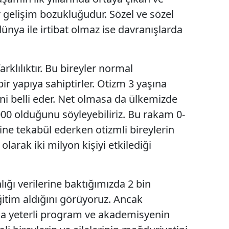
gelişim bozukluğudur. Sözel ve sözel
Edirne
 dünya ile irtibat olmaz ise davranışlarda
Elazığ
Erzincan
arklılıktır. Bu bireyler normal
Erzurum
ir yapıya sahiptirler. Otizm 3 yaşına
Eskişehir
ni belli eder. Net olmasa da ülkemizde
000 olduğunu söyleyebiliriz. Bu rakam 0-
Gaziantep
ne tekabül ederken otizmli bireylerin
Giresun
olarak iki milyon kişiyi etkilediği
Gümüşhane
Hakkari
lığı verilerine baktığımızda 2 bin
ğitim aldığını görüyoruz. Ancak
Hatay
da yeterli program ve akademisyenin
Isparta