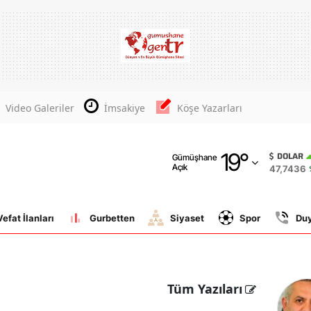
Adana
Adıyaman
Afyonkarahisar
Video Galeriler
İmsakiye
Köşe Yazarları
Ağrı
19
°
Amasya
DOLAR
Gümüşhane
Açık
47,7436
Ankara
Antalya
Vefat İlanları
Gurbetten
Siyaset
Spor
Du
Artvin
Aydın
Tüm Yazıları
Balıkesir