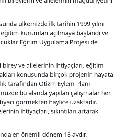
i bireylerin ve ailelerinin mağduriyetini
Mersin
İstanbul
sunda ülkemizde ilk tarihin 1999 yılını
l eğitim kurumları açılmaya başlandı ve
İzmir
cuklar Eğitim Uygulama Projesi de
Kars
Kastamonu
birey ve ailelerinin ihtiyaçları, eğitim
Kayseri
cakları konusunda birçok projenin hayata
k tarafından Otizm Eylem Planı
Kırklareli
ümüzde bu alanda yapılan çalışmalar her
Kırşehir
ihtiyacı görmekten haylice uzaktadır.
Kocaeli
erinin ihtiyaçları, sıkıntıları artarak
Konya
ında en önemli dönem 18 aydır.
Kütahya