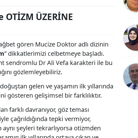
Bilecik
e OTİZM ÜZERİNE
Bingöl
Bitlis
ağbet gören Mucize Doktor adlı dizinin
Bolu
zm
” dikkatlerimizi celbetmeye başladı.
Burdur
t sendromlu Dr Ali Vefa karakteri ile bu
Bursa
ığını gözlemleyebiliriz.
Çanakkale
oğuştan gelen ve yaşamın ilk yıllarında
ni gösteren gelişimsel bir farklılıktır.
Çankırı
Çorum
n farklı davranıyor, göz teması
le çağrıldığında tepki vermiyor,
Denizli
 aynı şeyleri tekrarlıyorsa otizmden
Diyarbakır
şamın ilk yıllarında ortaya çıkan ve